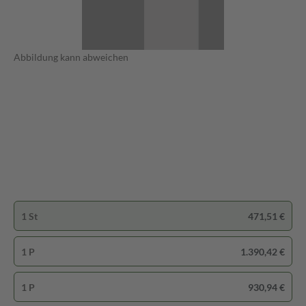
Abbildung kann abweichen
1 St
471,51 €
1 P
1.390,42 €
1 P
930,94 €