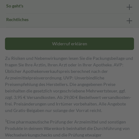
So geht's
Rechtliches
Widerruf erklären
Zu Risiken und Nebenwirkungen lesen Sie die Packungsbeilage und
fragen Sie Ihre Ärztin, Ihren Arzt oder in Ihrer Apotheke. AVP:
Üblicher Apothekenverkaufspreis berechnet nach der
Arzneimittelpreisverordnung. UVP: Unverbindliche
Preisempfehlung des Herstellers. Die angegebenen Preise
beinhalten die gesetzlich vorgeschriebene Mehrwertsteuer, ggf.
zzgl. 3,95 € Versandkosten. Ab 29,00 € Bestell­wert versand­kosten­
frei. Preisänderungen und Irrtümer vorbehalten. Alle Angebote
und Gratis-Beigaben nur solange der Vorrat reicht.
1
Eine pharmazeutische Prüfung der Arzneimittel und sonstigen
Produkte in deinem Warenkorb beinhaltet die Durchführung von
Wechselwirkungschecks und die Prüfung etwaiger