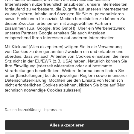
Kosten der Leistung zu entrichten.
Diese Regeln gelten grundsätzlich auch für Online-Apotheken.
Bei Heilmitteln und häuslicher Krankenpflege beträgt die
Zuzahlung zehn Prozent der Kosten sowie zehn Euro je
Verordnung.
Um das Engagement der Versicherten für ihre eigene Gesundheit zu
stärken und die besondere Stellung der Familie zu unterstützen,
fallen
keine Zuzahlungen
an bei:
• Kindern und Jugendlichen bis zum vollendeten 18. Lebensjahr
mit Ausnahme der Fahrkosten
• Untersuchungen zur Vorsorge und Früherkennung, die von der
GKV getragen werden
• empfohlenen Schutzimpfungen
• Harn- und Blutteststreifen
Wir nutzen Trusted Shops als unabhängigen Dienstleister für die
Einholung von Bewertungen. Trusted Shops hat Maßnahmen
getroffen, um sicherzustellen, dass es sich um echte Bewertungen
handelt. Mehr Informationen findest du hier:
https://help.etrusted.com/hc/de/articles/4419944605341
Einige Bilder und Inhalte wurden unter Zuhilfenahme künstlicher