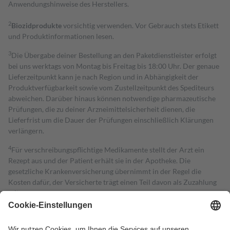
Anwendungshinweise des Herstellers.
2
Biozidprodukte
vorsichtig verwenden. Vor Gebrauch stets Etikett
und Produktinformationen lesen.
3
Die Übergabe deiner Bestellung an den Paketdienstleister erfolgt
bei uns werktags von Montag bis Freitag bis 18:00 Uhr. Der genaue
Lieferzeitpunkt kann je nach Region und in Abhängigkeit der
Produktverfügbarkeit sowie vom Zustellzeitpunkt des Spediteurs
abweichen. Darüber hinaus können notwendige pharmazeutische
Prüfungen, die zu deiner Arzneimittelsicherheit dienen, die
Lieferfrist um die Dauer der Prüfungen einschließlich Klärungen
verlängern.
4
Für verschreibungspflichtige Medikamente stellt der Arzt ein
Rezept aus und der Patient erhält sie in der Apotheke. Die
gesetzliche Krankenversicherung übernimmt in der Regel die
Kosten dafür, der Versicherte trägt einen Teil davon als Zuzahlung
mit.
Grundsätzlich leisten Mitglieder Zuzahlungen in Höhe von zehn
Prozent des Abgabepreises,
mindestens
jedoch
fünf Euro
und
höchstens zehn Euro.
Es sind jedoch nie mehr als die tatsächlichen