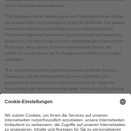
und Produktinformationen lesen.
3
Die Übergabe deiner Bestellung an den Paketdienstleister erfolgt
bei uns werktags von Montag bis Freitag bis 18:00 Uhr. Der genaue
Lieferzeitpunkt kann je nach Region und in Abhängigkeit der
Produktverfügbarkeit sowie vom Zustellzeitpunkt des Spediteurs
abweichen. Darüber hinaus können notwendige pharmazeutische
Prüfungen, die zu deiner Arzneimittelsicherheit dienen, die
Lieferfrist um die Dauer der Prüfungen einschließlich Klärungen
verlängern.
4
Für verschreibungspflichtige Medikamente stellt der Arzt ein
Rezept aus und der Patient erhält sie in der Apotheke. Die
gesetzliche Krankenversicherung übernimmt in der Regel die
Kosten dafür, der Versicherte trägt einen Teil davon als Zuzahlung
mit.
Grundsätzlich leisten Mitglieder Zuzahlungen in Höhe von zehn
Prozent des Abgabepreises,
mindestens
jedoch
fünf Euro
und
höchstens zehn Euro.
Es sind jedoch nie mehr als die tatsächlichen
Kosten der Leistung zu entrichten.
Diese Regeln gelten grundsätzlich auch für Online-Apotheken.