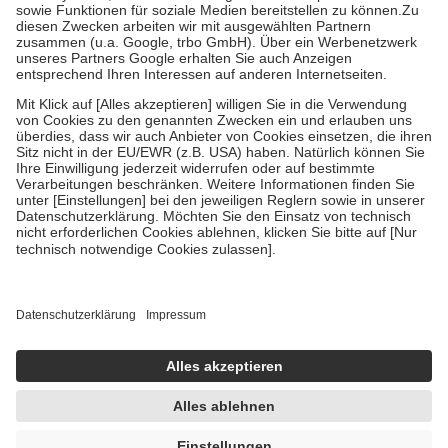
Bei Heilmitteln und häuslicher Krankenpflege beträgt die
Zuzahlung zehn Prozent der Kosten sowie zehn Euro je
Verordnung.
Um das Engagement der Versicherten für ihre eigene Gesundheit zu
stärken und die besondere Stellung der Familie zu unterstützen,
fallen
keine Zuzahlungen
an bei:
• Kindern und Jugendlichen bis zum vollendeten 18. Lebensjahr
mit Ausnahme der Fahrkosten
• Untersuchungen zur Vorsorge und Früherkennung, die von der
GKV getragen werden
• empfohlenen Schutzimpfungen
• Harn- und Blutteststreifen
Wir nutzen Trusted Shops als unabhängigen Dienstleister für die
Einholung von Bewertungen. Trusted Shops hat Maßnahmen
getroffen, um sicherzustellen, dass es sich um echte Bewertungen
handelt. Mehr Informationen findest du hier:
https://help.etrusted.com/hc/de/articles/4419944605341
Einige Bilder und Inhalte wurden unter Zuhilfenahme künstlicher
Intelligenz erstellt.