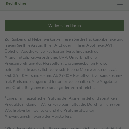
Rechtliches
Widerruf erklären
Zu Risiken und Nebenwirkungen lesen Sie die Packungsbeilage und
fragen Sie Ihre Ärztin, Ihren Arzt oder in Ihrer Apotheke. AVP:
Üblicher Apothekenverkaufspreis berechnet nach der
Arzneimittelpreisverordnung. UVP: Unverbindliche
Preisempfehlung des Herstellers. Die angegebenen Preise
beinhalten die gesetzlich vorgeschriebene Mehrwertsteuer, ggf.
zzgl. 3,95 € Versandkosten. Ab 29,00 € Bestell­wert versand­kosten­
frei. Preisänderungen und Irrtümer vorbehalten. Alle Angebote
und Gratis-Beigaben nur solange der Vorrat reicht.
1
Eine pharmazeutische Prüfung der Arzneimittel und sonstigen
Produkte in deinem Warenkorb beinhaltet die Durchführung von
Wechselwirkungschecks und die Prüfung etwaiger
Anwendungshinweise des Herstellers.
2
Biozidprodukte
vorsichtig verwenden. Vor Gebrauch stets Etikett