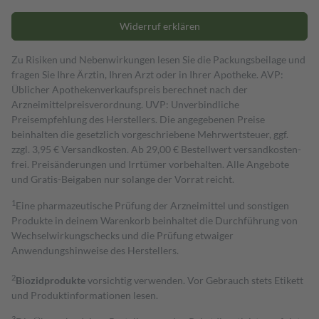
Widerruf erklären
Zu Risiken und Nebenwirkungen lesen Sie die Packungsbeilage und
fragen Sie Ihre Ärztin, Ihren Arzt oder in Ihrer Apotheke. AVP:
Üblicher Apothekenverkaufspreis berechnet nach der
Arzneimittelpreisverordnung. UVP: Unverbindliche
Preisempfehlung des Herstellers. Die angegebenen Preise
beinhalten die gesetzlich vorgeschriebene Mehrwertsteuer, ggf.
zzgl. 3,95 € Versandkosten. Ab 29,00 € Bestell­wert versand­kosten­
frei. Preisänderungen und Irrtümer vorbehalten. Alle Angebote
und Gratis-Beigaben nur solange der Vorrat reicht.
1
Eine pharmazeutische Prüfung der Arzneimittel und sonstigen
Produkte in deinem Warenkorb beinhaltet die Durchführung von
Wechselwirkungschecks und die Prüfung etwaiger
Anwendungshinweise des Herstellers.
2
Biozidprodukte
vorsichtig verwenden. Vor Gebrauch stets Etikett
und Produktinformationen lesen.
3