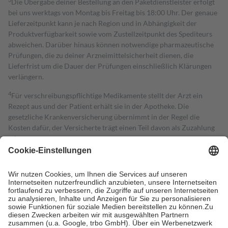
Die Übergabe deiner Bestellung an den Paketdienstleister erfolgt
bei uns werktags von Montag bis Freitag bis 18:00 Uhr. Der genaue
Lieferzeitpunkt kann je nach Region und in Abhängigkeit der
Produktverfügbarkeit sowie vom Zustellzeitpunkt des Spediteurs
abweichen. Darüber hinaus können notwendige pharmazeutische
Prüfungen, die zu deiner Arzneimittelsicherheit dienen, die
Lieferfrist um die Dauer der Prüfungen einschließlich Klärungen
verlängern.
4
Für verschreibungspflichtige Medikamente stellt der Arzt ein
Rezept aus und der Patient erhält sie in der Apotheke. Die
gesetzliche Krankenversicherung übernimmt in der Regel die
Kosten dafür, der Versicherte trägt einen Teil davon als Zuzahlung
mit.
Grundsätzlich leisten Mitglieder Zuzahlungen in Höhe von zehn
Prozent des Abgabepreises,
mindestens
jedoch
fünf Euro
und
höchstens zehn Euro.
Es sind jedoch nie mehr als die tatsächlichen
Kosten der Leistung zu entrichten.
Diese Regeln gelten grundsätzlich auch für Online-Apotheken.
Bei Heilmitteln und häuslicher Krankenpflege beträgt die
Zuzahlung zehn Prozent der Kosten sowie zehn Euro je
Verordnung.