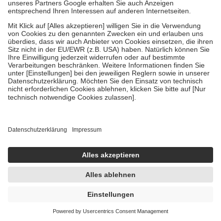
Um das Engagement der Versicherten für ihre eigene Gesundheit zu
stärken und die besondere Stellung der Familie zu unterstützen,
fallen
keine Zuzahlungen
an bei:
• Kindern und Jugendlichen bis zum vollendeten 18. Lebensjahr
mit Ausnahme der Fahrkosten
• Untersuchungen zur Vorsorge und Früherkennung, die von der
GKV getragen werden
• empfohlenen Schutzimpfungen
• Harn- und Blutteststreifen
Wir nutzen Trusted Shops als unabhängigen Dienstleister für die
Einholung von Bewertungen. Trusted Shops hat Maßnahmen
getroffen, um sicherzustellen, dass es sich um echte Bewertungen
handelt. Mehr Informationen findest du hier:
https://help.etrusted.com/hc/de/articles/4419944605341
Einige Bilder und Inhalte wurden unter Zuhilfenahme künstlicher
Intelligenz erstellt.