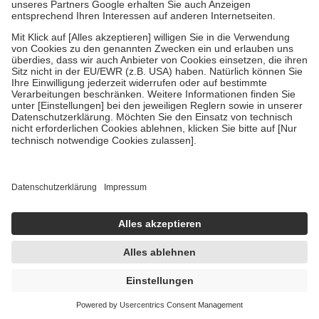
Um das Engagement der Versicherten für ihre eigene Gesundheit zu
stärken und die besondere Stellung der Familie zu unterstützen,
fallen
keine Zuzahlungen
an bei:
• Kindern und Jugendlichen bis zum vollendeten 18. Lebensjahr
mit Ausnahme der Fahrkosten
• Untersuchungen zur Vorsorge und Früherkennung, die von der
GKV getragen werden
• empfohlenen Schutzimpfungen
• Harn- und Blutteststreifen
Wir nutzen Trusted Shops als unabhängigen Dienstleister für die
Einholung von Bewertungen. Trusted Shops hat Maßnahmen
getroffen, um sicherzustellen, dass es sich um echte Bewertungen
handelt. Mehr Informationen findest du hier:
https://help.etrusted.com/hc/de/articles/4419944605341
Einige Bilder und Inhalte wurden unter Zuhilfenahme künstlicher
Intelligenz erstellt.