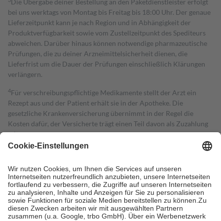
Die Übergabe deiner Bestellung an den Paketdienstleister erfolgt
bei uns werktags von Montag bis Freitag bis 18:00 Uhr. Der genaue
Lieferzeitpunkt kann je nach Region und in Abhängigkeit der
Produktverfügbarkeit sowie vom Zustellzeitpunkt des Spediteurs
abweichen. Darüber hinaus können notwendige pharmazeutische
Prüfungen, die zu deiner Arzneimittelsicherheit dienen, die
Lieferfrist um die Dauer der Prüfungen einschließlich Klärungen
verlängern.
4
Für verschreibungspflichtige Medikamente stellt der Arzt ein
Rezept aus und der Patient erhält sie in der Apotheke. Die
gesetzliche Krankenversicherung übernimmt in der Regel die
Kosten dafür, der Versicherte trägt einen Teil davon als Zuzahlung
mit.
Grundsätzlich leisten Mitglieder Zuzahlungen in Höhe von zehn
Prozent des Abgabepreises,
mindestens
jedoch
fünf Euro
und
höchstens zehn Euro.
Es sind jedoch nie mehr als die tatsächlichen
Kosten der Leistung zu entrichten.
Diese Regeln gelten grundsätzlich auch für Online-Apotheken.
Bei Heilmitteln und häuslicher Krankenpflege beträgt die
Zuzahlung zehn Prozent der Kosten sowie zehn Euro je
Verordnung.