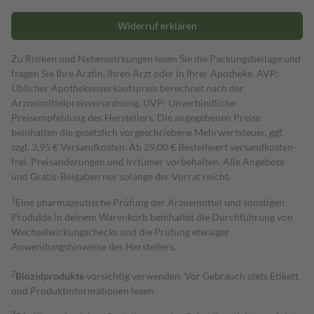
Widerruf erklären
Zu Risiken und Nebenwirkungen lesen Sie die Packungsbeilage und
fragen Sie Ihre Ärztin, Ihren Arzt oder in Ihrer Apotheke. AVP:
Üblicher Apothekenverkaufspreis berechnet nach der
Arzneimittelpreisverordnung. UVP: Unverbindliche
Preisempfehlung des Herstellers. Die angegebenen Preise
beinhalten die gesetzlich vorgeschriebene Mehrwertsteuer, ggf.
zzgl. 3,95 € Versandkosten. Ab 29,00 € Bestell­wert versand­kosten­
frei. Preisänderungen und Irrtümer vorbehalten. Alle Angebote
und Gratis-Beigaben nur solange der Vorrat reicht.
1
Eine pharmazeutische Prüfung der Arzneimittel und sonstigen
Produkte in deinem Warenkorb beinhaltet die Durchführung von
Wechselwirkungschecks und die Prüfung etwaiger
Anwendungshinweise des Herstellers.
2
Biozidprodukte
vorsichtig verwenden. Vor Gebrauch stets Etikett
und Produktinformationen lesen.
3