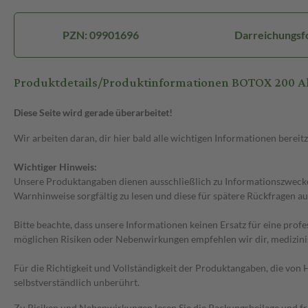
PZN: 09901696
Darreichungsfo
Produktdetails/Produktinformationen BOTOX 200 Alle
Diese Seite wird gerade überarbeitet!
Wir arbeiten daran, dir hier bald alle wichtigen Informationen bereitz
Wichtiger Hinweis:
Unsere Produktangaben dienen ausschließlich zu Informationszwecken
Warnhinweise sorgfältig zu lesen und diese für spätere Rückfragen au
Bitte beachte, dass unsere Informationen keinen Ersatz für eine prof
möglichen Risiken oder Nebenwirkungen empfehlen wir dir, medizini
Für die Richtigkeit und Vollständigkeit der Produktangaben, die vo
selbstverständlich unberührt.
Zu Risiken und Nebenwirkungen lesen Sie die Packungsbeilage und frag