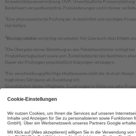
Arzneimittelpreisverordnung. UVP: Unverbindliche Preisempfehlung de
Bestell­wert versand­kosten­frei. Preisänderungen und Irrtümer vorbeh
1
Eine pharmazeutische Prüfung der Arzneimittel und sonstigen Pro
Herstellers.
2
Biozidprodukte
vorsichtig verwenden. Vor Gebrauch stets Etikett u
3
Die Übergabe deiner Bestellung an den Paketdienstleister erfolgt bei
Produktverfügbarkeit sowie vom Zustellzeitpunkt des Spediteurs abwe
Dauer der Prüfungen einschließlich Klärungen verlängern.
4
Für verschreibungspflichtige Medikamente stellt der Arzt ein Rezept 
trägt einen Teil davon als Zuzahlung mit.
Grundsätzlich leisten Mitglieder Zuzahlungen in Höhe von zehn Proz
zu entrichten.
Diese Regeln gelten grundsätzlich auch für Online-Apotheken.
Bei Heilmitteln und häuslicher Krankenpflege beträgt die Zuzahlung 
Um das Engagement der Versicherten für ihre eigene Gesundheit zu stä
• Kindern und Jugendlichen bis zum vollendeten 18. Lebensjahr mit
• Untersuchungen zur Vorsorge und Früherkennung, die von der GKV
• empfohlenen Schutzimpfungen