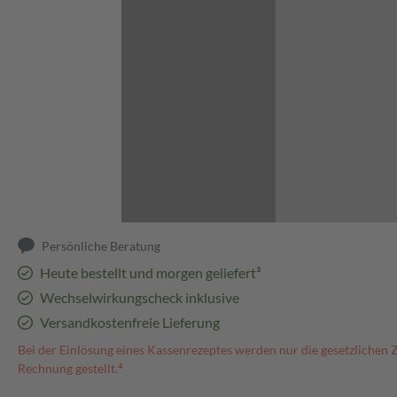
Abbildung kann abweichen
Persönliche Beratung
Heute bestellt und morgen geliefert³
Wechselwirkungscheck inklusive
Versandkostenfreie Lieferung
Bei der Einlösung eines Kassenrezeptes werden nur die gesetzlichen 
Rechnung gestellt.⁴