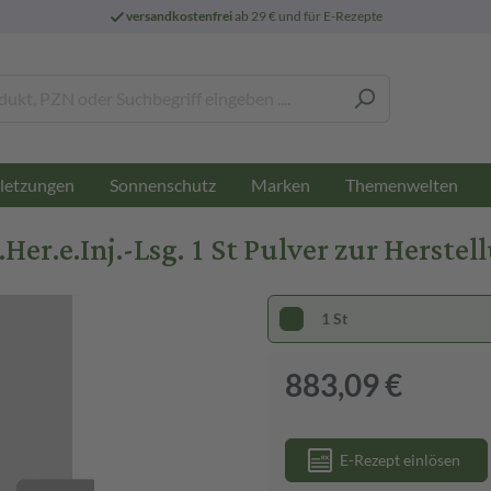
versandkostenfrei
ab 29 € und für E-Rezepte
letzungen
Sonnenschutz
Marken
Themenwelten
er.e.Inj.-Lsg. 1 St Pulver zur Herstel
1 St
883,09 €
E-Rezept einlösen