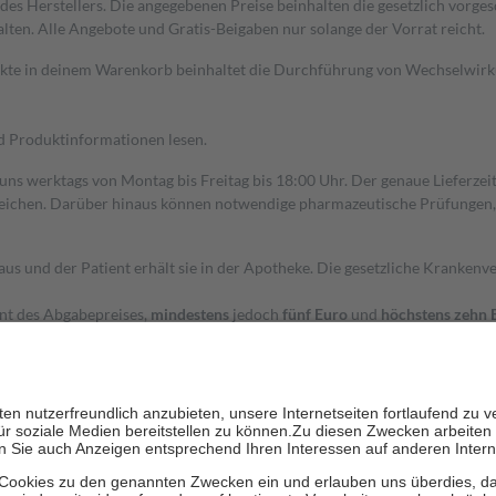
s Herstellers. Die angegebenen Preise beinhalten die gesetzlich vorgesc
alten. Alle Angebote und Gratis-Beigaben nur solange der Vorrat reicht.
dukte in deinem Warenkorb beinhaltet die Durchführung von Wechselwir
nd Produktinformationen lesen.
 uns werktags von Montag bis Freitag bis 18:00 Uhr. Der genaue Lieferze
ichen. Darüber hinaus können notwendige pharmazeutische Prüfungen, die
aus und der Patient erhält sie in der Apotheke. Die gesetzliche Krankenv
ent des Abgabepreises,
mindestens
jedoch
fünf Euro
und
höchstens zehn 
zehn Prozent der Kosten sowie zehn Euro je Verordnung.
rken und die besondere Stellung der Familie zu unterstützen, fallen
kein
 Ausnahme der Fahrkosten
 getragen werden