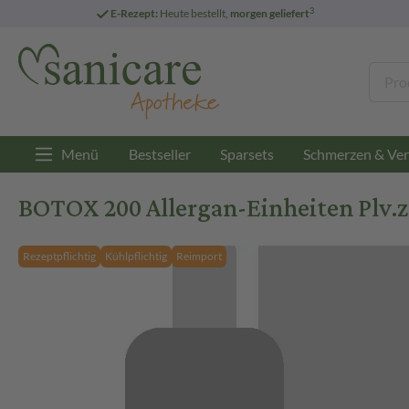
3
E-Rezept:
Heute bestellt,
morgen geliefert
Menü
Bestseller
Sparsets
Schmerzen & Ver
BOTOX 200 Allergan-Einheiten Plv.z.H
Rezeptpflichtig
Kühlpflichtig
Reimport