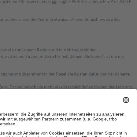
hriebene Mehrwertsteuer, ggf. zzgl. 3,95 € Versandkosten. Ab 29,00 €
kungschecks und die Prüfung etwaiger Anwendungshinweise des
itpunkt kann je nach Region und in Abhängigkeit der
 zu deiner Arzneimittelsicherheit dienen, die Lieferfrist um die
ersicherung übernimmt in der Regel die Kosten dafür, der Versicherte
Euro.
Es sind jedoch nie mehr als die tatsächlichen Kosten der Leistung
e Zuzahlungen
an bei: