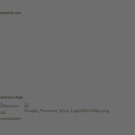
Bewerte uns
Sanicare App