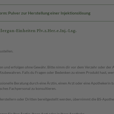
rm: Pulver zur Herstellung einer Injektionslösung
rgan-Einheiten Plv.z.Her.e.Inj.-Lsg.
ustellen.
 und erfolgen ohne Gewähr. Bitte nimm dir vor dem Verzehr oder der An
fzubewahren. Falls du Fragen oder Bedenken zu einem Produkt hast, wende
essionelle Beratung durch eine Ärztin, einen Arzt oder eine Apothekerin
sches Fachpersonal zu konsultieren.
n Herstellern oder Dritten bereitgestellt werden, übernimmt die BS-Apot
en Sie Ihre Ärztin, Ihren Arzt oder in Ihrer Apotheke.