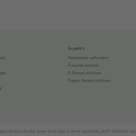
e
So geht's
nto
Newsletter anfordern
Freunde werben
gen
E-Rezept einlösen
Papier Rezept einlösen
g
gen Sie Ihre Ärztin, Ihren Arzt oder in Ihrer Apotheke. AVP: Üblicher A