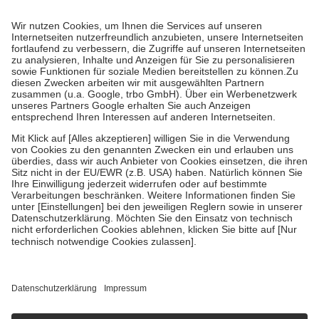
Prozent des Abgabepreises,
mindestens
jedoch
fünf Euro
und
höchstens zehn Euro.
Es sind jedoch nie mehr als die tatsächlichen
Kosten der Leistung zu entrichten.
Diese Regeln gelten grundsätzlich auch für Online-Apotheken.
Bei Heilmitteln und häuslicher Krankenpflege beträgt die
Zuzahlung zehn Prozent der Kosten sowie zehn Euro je
Verordnung.
Um das Engagement der Versicherten für ihre eigene Gesundheit zu
stärken und die besondere Stellung der Familie zu unterstützen,
fallen
keine Zuzahlungen
an bei:
• Kindern und Jugendlichen bis zum vollendeten 18. Lebensjahr
mit Ausnahme der Fahrkosten
• Untersuchungen zur Vorsorge und Früherkennung, die von der
GKV getragen werden
• empfohlenen Schutzimpfungen
• Harn- und Blutteststreifen
Wir nutzen Trusted Shops als unabhängigen Dienstleister für die
Einholung von Bewertungen. Trusted Shops hat Maßnahmen
getroffen, um sicherzustellen, dass es sich um echte Bewertungen
handelt. Mehr Informationen findest du hier:
https://help.etrusted.com/hc/de/articles/4419944605341