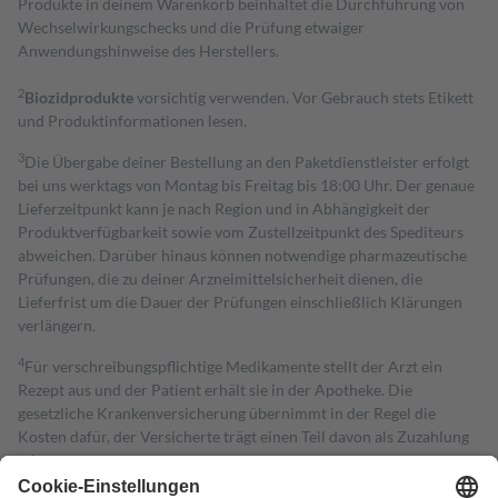
Produkte in deinem Warenkorb beinhaltet die Durchführung von
Wechselwirkungschecks und die Prüfung etwaiger
Anwendungshinweise des Herstellers.
2
Biozidprodukte
vorsichtig verwenden. Vor Gebrauch stets Etikett
und Produktinformationen lesen.
3
Die Übergabe deiner Bestellung an den Paketdienstleister erfolgt
bei uns werktags von Montag bis Freitag bis 18:00 Uhr. Der genaue
Lieferzeitpunkt kann je nach Region und in Abhängigkeit der
Produktverfügbarkeit sowie vom Zustellzeitpunkt des Spediteurs
abweichen. Darüber hinaus können notwendige pharmazeutische
Prüfungen, die zu deiner Arzneimittelsicherheit dienen, die
Lieferfrist um die Dauer der Prüfungen einschließlich Klärungen
verlängern.
4
Für verschreibungspflichtige Medikamente stellt der Arzt ein
Rezept aus und der Patient erhält sie in der Apotheke. Die
gesetzliche Krankenversicherung übernimmt in der Regel die
Kosten dafür, der Versicherte trägt einen Teil davon als Zuzahlung
mit.
Grundsätzlich leisten Mitglieder Zuzahlungen in Höhe von zehn