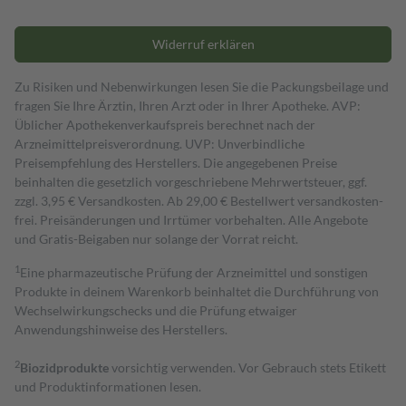
Widerruf erklären
Zu Risiken und Nebenwirkungen lesen Sie die Packungsbeilage und
fragen Sie Ihre Ärztin, Ihren Arzt oder in Ihrer Apotheke. AVP:
Üblicher Apothekenverkaufspreis berechnet nach der
Arzneimittelpreisverordnung. UVP: Unverbindliche
Preisempfehlung des Herstellers. Die angegebenen Preise
beinhalten die gesetzlich vorgeschriebene Mehrwertsteuer, ggf.
zzgl. 3,95 € Versandkosten. Ab 29,00 € Bestell­wert versand­kosten­
frei. Preisänderungen und Irrtümer vorbehalten. Alle Angebote
und Gratis-Beigaben nur solange der Vorrat reicht.
1
Eine pharmazeutische Prüfung der Arzneimittel und sonstigen
Produkte in deinem Warenkorb beinhaltet die Durchführung von
Wechselwirkungschecks und die Prüfung etwaiger
Anwendungshinweise des Herstellers.
2
Biozidprodukte
vorsichtig verwenden. Vor Gebrauch stets Etikett
und Produktinformationen lesen.