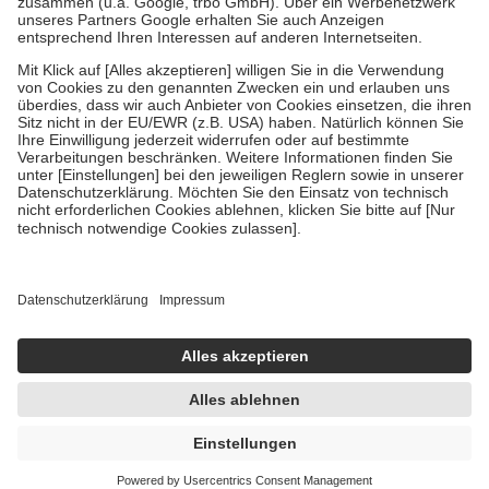
Verordnung.
Um das Engagement der Versicherten für ihre eigene Gesundheit zu
stärken und die besondere Stellung der Familie zu unterstützen,
fallen
keine Zuzahlungen
an bei:
• Kindern und Jugendlichen bis zum vollendeten 18. Lebensjahr
mit Ausnahme der Fahrkosten
• Untersuchungen zur Vorsorge und Früherkennung, die von der
GKV getragen werden
• empfohlenen Schutzimpfungen
• Harn- und Blutteststreifen
Wir nutzen Trusted Shops als unabhängigen Dienstleister für die
Einholung von Bewertungen. Trusted Shops hat Maßnahmen
getroffen, um sicherzustellen, dass es sich um echte Bewertungen
handelt. Mehr Informationen findest du hier:
https://help.etrusted.com/hc/de/articles/4419944605341
Einige Bilder und Inhalte wurden unter Zuhilfenahme künstlicher
Intelligenz erstellt.