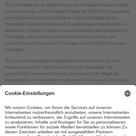
3
Die Übergabe deiner Bestellung an den Paketdienstleister erfolgt
bei uns werktags von Montag bis Freitag bis 18:00 Uhr. Der genaue
Lieferzeitpunkt kann je nach Region und in Abhängigkeit der
Produktverfügbarkeit sowie vom Zustellzeitpunkt des Spediteurs
abweichen. Darüber hinaus können notwendige pharmazeutische
Prüfungen, die zu deiner Arzneimittelsicherheit dienen, die
Lieferfrist um die Dauer der Prüfungen einschließlich Klärungen
verlängern.
4
Für verschreibungspflichtige Medikamente stellt der Arzt ein
Rezept aus und der Patient erhält sie in der Apotheke. Die
gesetzliche Krankenversicherung übernimmt in der Regel die
Kosten dafür, der Versicherte trägt einen Teil davon als Zuzahlung
mit.
Grundsätzlich leisten Mitglieder Zuzahlungen in Höhe von zehn
Prozent des Abgabepreises,
mindestens
jedoch
fünf Euro
und
höchstens zehn Euro.
Es sind jedoch nie mehr als die tatsächlichen
Kosten der Leistung zu entrichten.
Diese Regeln gelten grundsätzlich auch für Online-Apotheken.
Bei Heilmitteln und häuslicher Krankenpflege beträgt die
Zuzahlung zehn Prozent der Kosten sowie zehn Euro je