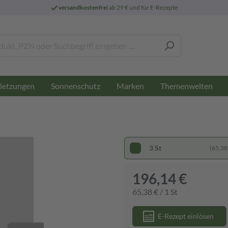
versandkostenfrei
ab 29 € und für E-Rezepte
letzungen
Sonnenschutz
Marken
Themenwelten
3 St
(65,38 
196,14 €
65,38 € / 1 St
E-Rezept einlösen