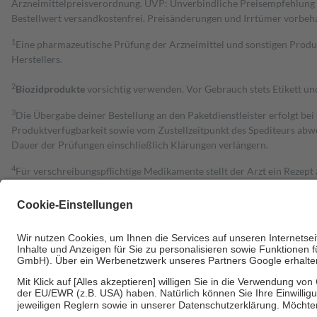
Arzneimittelpreisverordnung. UVP: Unverbindliche Preisempfehlung de
Bestell­wert versand­kosten­frei. Preisänderungen und Irrtümer vorbeh
1
Eine pharmazeutische Prüfung der Arzneimittel und sonstigen Pro
Herstellers.
2
Biozidprodukte
vorsichtig verwenden. Vor Gebrauch stets Etikett u
3
Die Übergabe deiner Bestellung an den Paketdienstleister erfolgt bei
Produktverfügbarkeit sowie vom Zustellzeitpunkt des Spediteurs abwe
Dauer der Prüfungen einschließlich Klärungen verlängern.
4
Für verschreibungspflichtige Medikamente stellt der Arzt ein Rezept 
trägt einen Teil davon als Zuzahlung mit.
Grundsätzlich leisten Mitglieder Zuzahlungen in Höhe von zehn Proz
zu entrichten.
Diese Regeln gelten grundsätzlich auch für Online-Apotheken.
Bei Heilmitteln und häuslicher Krankenpflege beträgt die Zuzahlung 
Um das Engagement der Versicherten für ihre eigene Gesundheit zu stä
• Kindern und Jugendlichen bis zum vollendeten 18. Lebensjahr mit
• Untersuchungen zur Vorsorge und Früherkennung, die von der GKV
• empfohlenen Schutzimpfungen