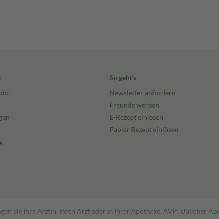
e
So geht's
nto
Newsletter anfordern
Freunde werben
gen
E-Rezept einlösen
Papier Rezept einlösen
g
gen Sie Ihre Ärztin, Ihren Arzt oder in Ihrer Apotheke. AVP: Üblicher A