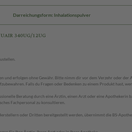
Darreichungsform: Inhalationspulver
ENUAIR 340UG/12UG
ustellen.
 und erfolgen ohne Gewähr. Bitte nimm dir vor dem Verzehr oder der An
fzubewahren. Falls du Fragen oder Bedenken zu einem Produkt hast, wende
essionelle Beratung durch eine Ärztin, einen Arzt oder eine Apothekerin
sches Fachpersonal zu konsultieren.
n Herstellern oder Dritten bereitgestellt werden, übernimmt die BS-Apot
en Sie Ihre Ärztin, Ihren Arzt oder in Ihrer Apotheke.