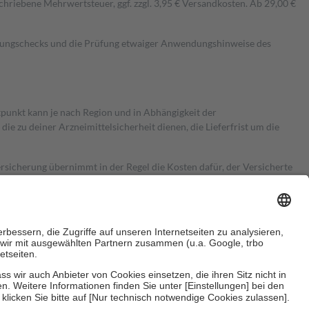
hriebene Mehrwertsteuer, ggf. zzgl. 3,95 € Versandkosten. Ab 29,00 €
kungschecks und die Prüfung etwaiger Anwendungshinweise des
itpunkt kann je nach Region und in Abhängigkeit der
 zu deiner Arzneimittelsicherheit dienen, die Lieferfrist um die
ersicherung übernimmt in der Regel die Kosten dafür, der Versicherte
Euro.
Es sind jedoch nie mehr als die tatsächlichen Kosten der Leistung
e Zuzahlungen
an bei: