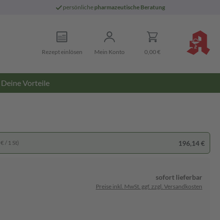
persönliche
pharmazeutische Beratung
Rezept einlösen
Mein Konto
0,00 €
Deine Vorteile
196,14 €
€ / 1 St)
sofort lieferbar
Preise inkl. MwSt. ggf. zzgl. Versandkosten