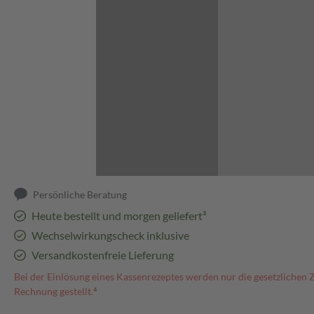
Abbildung kann abweichen
Persönliche Beratung
Heute bestellt und morgen geliefert³
Wechselwirkungscheck inklusive
Versandkostenfreie Lieferung
Bei der Einlösung eines Kassenrezeptes werden nur die gesetzlichen 
Rechnung gestellt.⁴