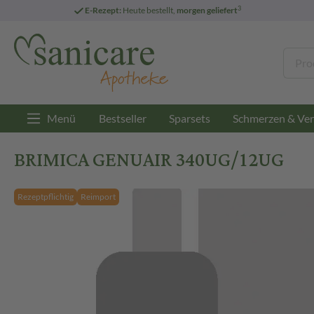
3
E-Rezept:
Heute bestellt,
morgen geliefert
Menü
Bestseller
Sparsets
Schmerzen & Ver
BRIMICA GENUAIR 340UG/12UG
Rezeptpflichtig
Reimport