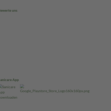
Bewerte uns
Sanicare App