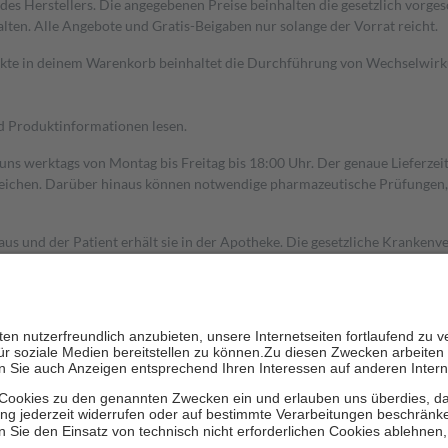
s Herstellers. Die angegebenen Preise beinhalten die gesetzlich vorgesc
alten. Alle Angebote und Gratis-Beigaben nur solange der Vorrat reicht.
dukte in deinem Warenkorb beinhaltet die Durchführung von Wechselwir
nd Produktinformationen lesen.
 uns werktags von Montag bis Freitag bis 18:00 Uhr. Der genaue Lieferze
ichen. Darüber hinaus können notwendige pharmazeutische Prüfungen, die
aus und der Patient erhält sie in der Apotheke. Die gesetzliche Krankenv
ent des Abgabepreises,
mindestens
jedoch
fünf Euro
und
höchstens zehn 
zehn Prozent der Kosten sowie zehn Euro je Verordnung.
rken und die besondere Stellung der Familie zu unterstützen, fallen
kein
 Ausnahme der Fahrkosten
 getragen werden