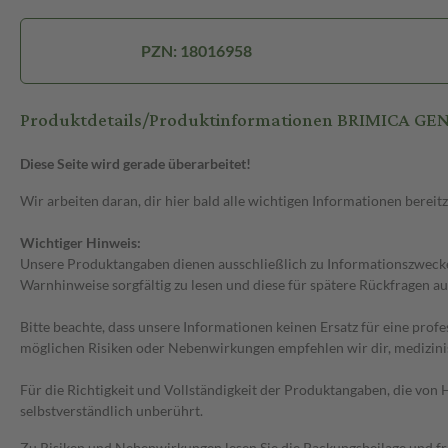
PZN: 18016958
Produktdetails/Produktinformationen BRIMICA G
Diese Seite wird gerade überarbeitet!
Wir arbeiten daran, dir hier bald alle wichtigen Informationen bereitz
Wichtiger Hinweis:
Unsere Produktangaben dienen ausschließlich zu Informationszwecken
Warnhinweise sorgfältig zu lesen und diese für spätere Rückfragen au
Bitte beachte, dass unsere Informationen keinen Ersatz für eine prof
möglichen Risiken oder Nebenwirkungen empfehlen wir dir, medizini
Für die Richtigkeit und Vollständigkeit der Produktangaben, die vo
selbstverständlich unberührt.
Zu Risiken und Nebenwirkungen lesen Sie die Packungsbeilage und frag