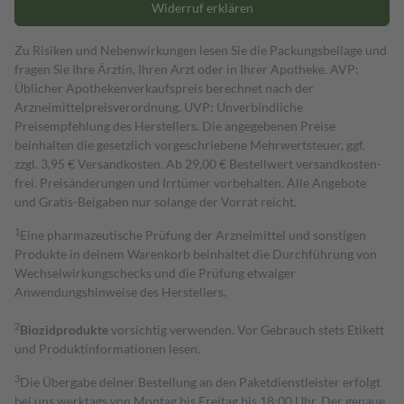
Widerruf erklären
Zu Risiken und Nebenwirkungen lesen Sie die Packungsbeilage und
fragen Sie Ihre Ärztin, Ihren Arzt oder in Ihrer Apotheke. AVP:
Üblicher Apothekenverkaufspreis berechnet nach der
Arzneimittelpreisverordnung. UVP: Unverbindliche
Preisempfehlung des Herstellers. Die angegebenen Preise
beinhalten die gesetzlich vorgeschriebene Mehrwertsteuer, ggf.
zzgl. 3,95 € Versandkosten. Ab 29,00 € Bestell­wert versand­kosten­
frei. Preisänderungen und Irrtümer vorbehalten. Alle Angebote
und Gratis-Beigaben nur solange der Vorrat reicht.
1
Eine pharmazeutische Prüfung der Arzneimittel und sonstigen
Produkte in deinem Warenkorb beinhaltet die Durchführung von
Wechselwirkungschecks und die Prüfung etwaiger
Anwendungshinweise des Herstellers.
2
Biozidprodukte
vorsichtig verwenden. Vor Gebrauch stets Etikett
und Produktinformationen lesen.
3
Die Übergabe deiner Bestellung an den Paketdienstleister erfolgt
bei uns werktags von Montag bis Freitag bis 18:00 Uhr. Der genaue