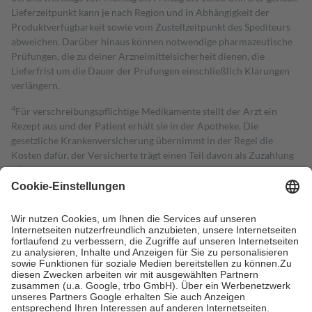
Lieferzeitpunkt kann je nach Region und in Abhängigkeit der
Produktverfügbarkeit sowie vom Zustellzeitpunkt des Spediteurs
abweichen. Darüber hinaus können notwendige pharmazeutische
Prüfungen, die zu deiner Arzneimittelsicherheit dienen, die
Lieferfrist um die Dauer der Prüfungen einschließlich Klärungen
verlängern.
4
Für verschreibungspflichtige Medikamente stellt der Arzt ein
Rezept aus und der Patient erhält sie in der Apotheke. Die
gesetzliche Krankenversicherung übernimmt in der Regel die
Kosten dafür, der Versicherte trägt einen Teil davon als Zuzahlung
mit.
Grundsätzlich leisten Mitglieder Zuzahlungen in Höhe von zehn
Prozent des Abgabepreises,
mindestens
jedoch
fünf Euro
und
höchstens zehn Euro.
Es sind jedoch nie mehr als die tatsächlichen
Kosten der Leistung zu entrichten.
Diese Regeln gelten grundsätzlich auch für Online-Apotheken.
Bei Heilmitteln und häuslicher Krankenpflege beträgt die
Zuzahlung zehn Prozent der Kosten sowie zehn Euro je
Verordnung.
Um das Engagement der Versicherten für ihre eigene Gesundheit zu