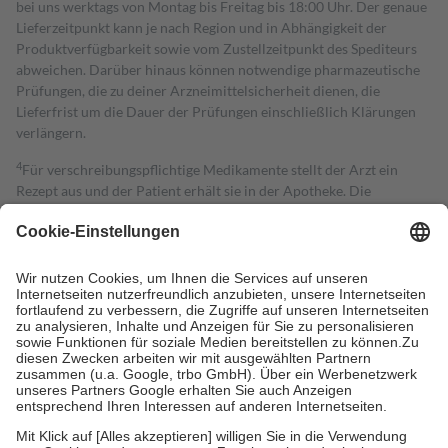
bei uns werktags von Montag bis Freitag bis 18:00 Uhr. Der genaue
Lieferzeitpunkt kann je nach Region und in Abhängigkeit der
Produktverfügbarkeit sowie vom Zustellzeitpunkt des Spediteurs
abweichen. Darüber hinaus können notwendige pharmazeutische
Prüfungen, die zu deiner Arzneimittelsicherheit dienen, die
Lieferfrist um die Dauer der Prüfungen einschließlich Klärungen
verlängern.
4
Für verschreibungspflichtige Medikamente stellt der Arzt ein
Rezept aus und der Patient erhält sie in der Apotheke. Die
gesetzliche Krankenversicherung übernimmt in der Regel die
Kosten dafür, der Versicherte trägt einen Teil davon als Zuzahlung
mit.
Grundsätzlich leisten Mitglieder Zuzahlungen in Höhe von zehn
Prozent des Abgabepreises,
mindestens
jedoch
fünf Euro
und
höchstens zehn Euro.
Es sind jedoch nie mehr als die tatsächlichen
Kosten der Leistung zu entrichten.
Diese Regeln gelten grundsätzlich auch für Online-Apotheken.
Bei Heilmitteln und häuslicher Krankenpflege beträgt die
Zuzahlung zehn Prozent der Kosten sowie zehn Euro je
Verordnung.
Um das Engagement der Versicherten für ihre eigene Gesundheit zu