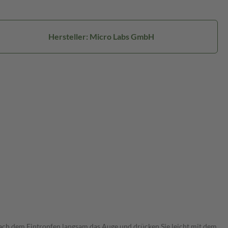
Hersteller: Micro Labs GmbH
 nach dem Eintropfen langsam das Auge und drücken Sie leicht mit dem