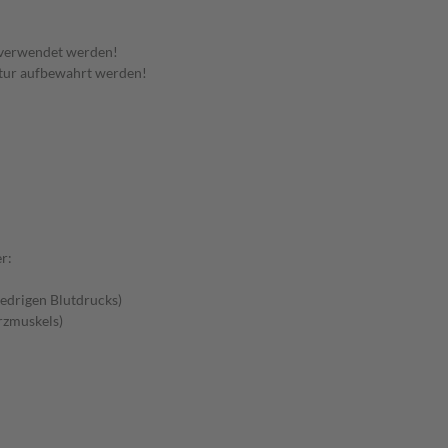
 verwendet werden!
tur aufbewahrt werden!
r:
edrigen Blutdrucks)
rzmuskels)