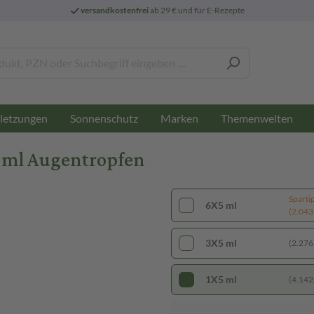
versandkostenfrei
ab 29 € und für E-Rezepte
letzungen
Sonnenschutz
Marken
Themenwelten
 ml Augentropfen
Sparti
6X5 ml
(2.043,
3X5 ml
(2.276,
1X5 ml
(4.142,