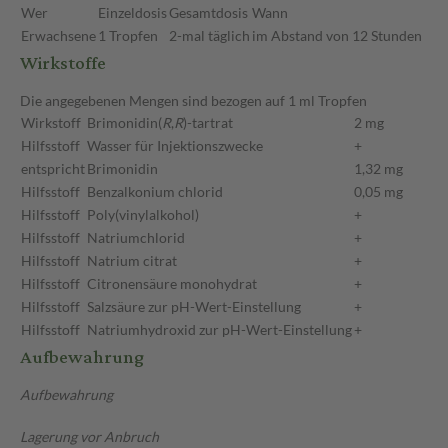
Wer
Einzeldosis
Gesamtdosis
Wann
Erwachsene
1 Tropfen
2-mal täglich
im Abstand von 12 Stunden
Wirkstoffe
Die angegebenen Mengen sind bezogen auf 1 ml Tropfen
Wirkstoff
Brimonidin(
R
,
R
)-tartrat
2 mg
Hilfsstoff
Wasser für Injektionszwecke
+
entspricht
Brimonidin
1,32 mg
Hilfsstoff
Benzalkonium chlorid
0,05 mg
Hilfsstoff
Poly(vinylalkohol)
+
Hilfsstoff
Natriumchlorid
+
Hilfsstoff
Natrium citrat
+
Hilfsstoff
Citronensäure monohydrat
+
Hilfsstoff
Salzsäure zur pH-Wert-Einstellung
+
Hilfsstoff
Natriumhydroxid zur pH-Wert-Einstellung
+
Aufbewahrung
Aufbewahrung
Lagerung vor Anbruch