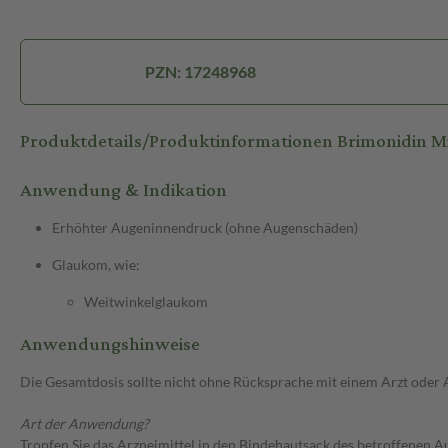
PZN: 17248968
Produktdetails/Produktinformationen Brimonidin M
Anwendung & Indikation
Erhöhter Augeninnendruck (ohne Augenschäden)
Glaukom, wie:
Weitwinkelglaukom
Anwendungshinweise
Die Gesamtdosis sollte nicht ohne Rücksprache mit einem Arzt oder
Art der Anwendung?
Tropfen Sie das Arzneimittel in den Bindehautsack des betroffenen A