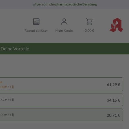
persönliche
pharmazeutische Beratung
Rezept einlösen
Mein Konto
0,00 €
Deine Vorteile
pp
61,29 €
00 € / 1 l)
34,15 €
67 € / 1 l)
20,71 €
00 € / 1 l)