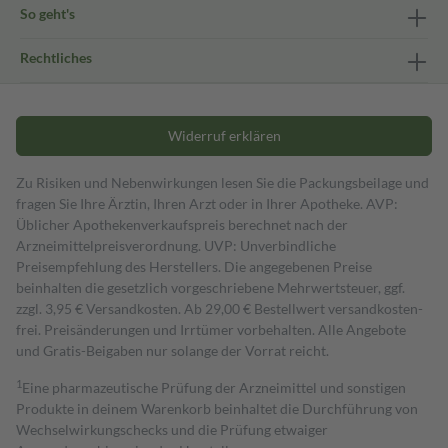
So geht's
Rechtliches
Widerruf erklären
Zu Risiken und Nebenwirkungen lesen Sie die Packungsbeilage und
fragen Sie Ihre Ärztin, Ihren Arzt oder in Ihrer Apotheke. AVP:
Üblicher Apothekenverkaufspreis berechnet nach der
Arzneimittelpreisverordnung. UVP: Unverbindliche
Preisempfehlung des Herstellers. Die angegebenen Preise
beinhalten die gesetzlich vorgeschriebene Mehrwertsteuer, ggf.
zzgl. 3,95 € Versandkosten. Ab 29,00 € Bestell­wert versand­kosten­
frei. Preisänderungen und Irrtümer vorbehalten. Alle Angebote
und Gratis-Beigaben nur solange der Vorrat reicht.
1
Eine pharmazeutische Prüfung der Arzneimittel und sonstigen
Produkte in deinem Warenkorb beinhaltet die Durchführung von
Wechselwirkungschecks und die Prüfung etwaiger