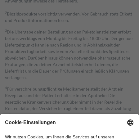
Anwendungshinweise des Herstellers.
2
Biozidprodukte
vorsichtig verwenden. Vor Gebrauch stets Etikett
und Produktinformationen lesen.
3
Die Übergabe deiner Bestellung an den Paketdienstleister erfolgt
bei uns werktags von Montag bis Freitag bis 18:00 Uhr. Der genaue
Lieferzeitpunkt kann je nach Region und in Abhängigkeit der
Produktverfügbarkeit sowie vom Zustellzeitpunkt des Spediteurs
abweichen. Darüber hinaus können notwendige pharmazeutische
Prüfungen, die zu deiner Arzneimittelsicherheit dienen, die
Lieferfrist um die Dauer der Prüfungen einschließlich Klärungen
verlängern.
4
Für verschreibungspflichtige Medikamente stellt der Arzt ein
Rezept aus und der Patient erhält sie in der Apotheke. Die
gesetzliche Krankenversicherung übernimmt in der Regel die
Kosten dafür, der Versicherte trägt einen Teil davon als Zuzahlung
mit.
Grundsätzlich leisten Mitglieder Zuzahlungen in Höhe von zehn
Prozent des Abgabepreises,
mindestens
jedoch
fünf Euro
und
höchstens zehn Euro.
Es sind jedoch nie mehr als die tatsächlichen