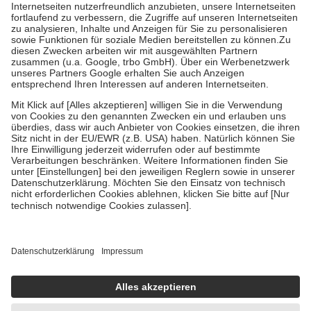
Kosten der Leistung zu entrichten.
Diese Regeln gelten grundsätzlich auch für Online-Apotheken.
Bei Heilmitteln und häuslicher Krankenpflege beträgt die
Zuzahlung zehn Prozent der Kosten sowie zehn Euro je
Verordnung.
Um das Engagement der Versicherten für ihre eigene Gesundheit zu
stärken und die besondere Stellung der Familie zu unterstützen,
fallen
keine Zuzahlungen
an bei:
• Kindern und Jugendlichen bis zum vollendeten 18. Lebensjahr
mit Ausnahme der Fahrkosten
• Untersuchungen zur Vorsorge und Früherkennung, die von der
GKV getragen werden
• empfohlenen Schutzimpfungen
• Harn- und Blutteststreifen
Wir nutzen Trusted Shops als unabhängigen Dienstleister für die
Einholung von Bewertungen. Trusted Shops hat Maßnahmen
getroffen, um sicherzustellen, dass es sich um echte Bewertungen
handelt. Mehr Informationen findest du hier:
https://help.etrusted.com/hc/de/articles/4419944605341
Einige Bilder und Inhalte wurden unter Zuhilfenahme künstlicher