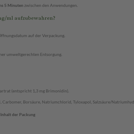
ns 5 Minuten
zwischen den Anwendungen.
2mg/ml aufzubewahren?
Öffnungsdatum auf der Verpackung.
einer umweltgerechten Entsorgung.
rtrat (entspricht 1,3 mg Brimonidin).
 Carbomer, Borsäure, Natriumchlorid, Tyloxapol, Salzsäure/Natriumhydr
Inhalt der Packung