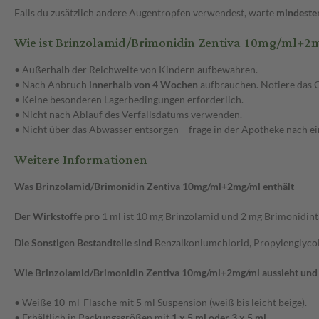
Falls du zusätzlich andere Augentropfen verwendest, warte
mindeste
Wie ist Brinzolamid/Brimonidin Zentiva 10mg/ml+
• Außerhalb der Reichweite von Kindern aufbewahren.
• Nach Anbruch
innerhalb von 4 Wochen
aufbrauchen. Notiere das 
• Keine besonderen Lagerbedingungen erforderlich.
• Nicht nach Ablauf des Verfallsdatums verwenden.
• Nicht über das Abwasser entsorgen – frage in der Apotheke nach 
Weitere Informationen
Was Brinzolamid/Brimonidin Zentiva 10mg/ml+2mg/ml enthält
Der Wirkstoffe pro
1 ml ist 10 mg Brinzolamid und 2 mg Brimonidinta
Die Sonstigen Bestandteile sind
Benzalkoniumchlorid, Propylenglycol,
Wie Brinzolamid/Brimonidin Zentiva 10mg/ml+2mg/ml aussieht und 
• Weiße 10-ml-Flasche mit 5 ml Suspension (weiß bis leicht beige).
• Erhältlich in Packungsgrößen mit
1 x 5 ml oder 3 x 5 ml.