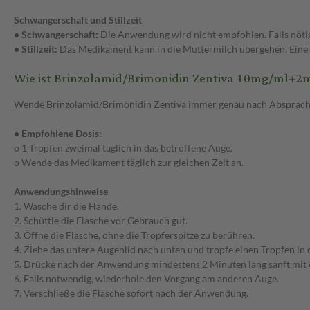
Schwangerschaft und Stillzeit
• Schwangerschaft:
Die Anwendung wird nicht empfohlen. Falls nöti
• Stillzeit:
Das Medikament kann in die Muttermilch übergehen. Eine
Wie ist Brinzolamid/Brimonidin Zentiva 10mg/ml+
Wende Brinzolamid/Brimonidin Zentiva immer genau nach Absprache
• Empfohlene Dosis:
o 1 Tropfen zweimal täglich in das betroffene Auge.
o Wende das Medikament täglich zur gleichen Zeit an.
Anwendungshinweise
1. Wasche dir die Hände.
2. Schüttle die Flasche vor Gebrauch gut.
3. Öffne die Flasche, ohne die Tropferspitze zu berühren.
4. Ziehe das untere Augenlid nach unten und tropfe einen Tropfen in 
5. Drücke nach der Anwendung mindestens 2 Minuten lang sanft mit e
6. Falls notwendig, wiederhole den Vorgang am anderen Auge.
7. Verschließe die Flasche sofort nach der Anwendung.