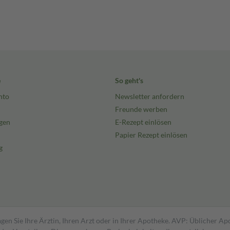
e
So geht's
nto
Newsletter anfordern
Freunde werben
gen
E-Rezept einlösen
Papier Rezept einlösen
g
gen Sie Ihre Ärztin, Ihren Arzt oder in Ihrer Apotheke. AVP: Üblicher A