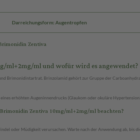
Darreichungsform: Augentropfen
Brimonidin Zentiva
0mg/ml+2mg/ml und wofür wird es angewendet?
d und Brimonidintartrat. Brinzolamid gehört zur Gruppe der Carboanhy
eines erhöhten Augeninnendrucks (Glaukom oder okuläre Hypertension) e
/Brimonidin Zentiva 10mg/ml+2mg/ml beachten?
del oder Müdigkeit verursachen. Warte nach der Anwendung ab, bis die