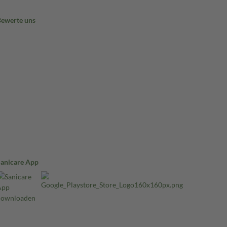
Bewerte uns
Sanicare App