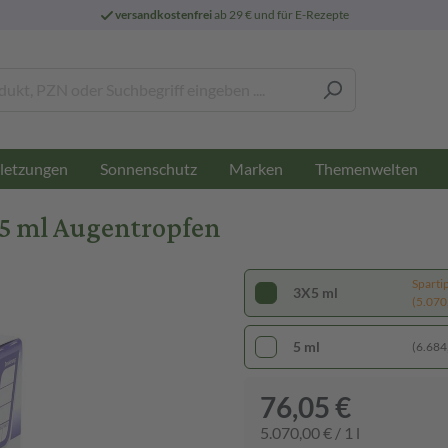
versandkostenfrei
ab 29 € und für E-Rezepte
letzungen
Sonnenschutz
Marken
Themenwelten
5 ml Augentropfen
Sparti
3X5 ml
(5.070,
5 ml
(6.684,
76,05 €
5.070,00 € / 1 l