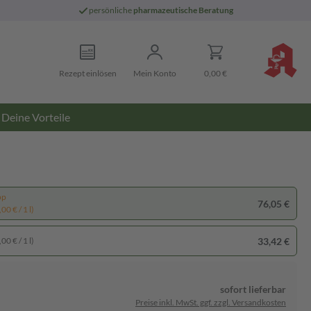
persönliche
pharmazeutische Beratung
Rezept einlösen
Mein Konto
0,00 €
Deine Vorteile
pp
76,05 €
00 € / 1 l)
33,42 €
00 € / 1 l)
sofort lieferbar
Preise inkl. MwSt. ggf. zzgl. Versandkosten