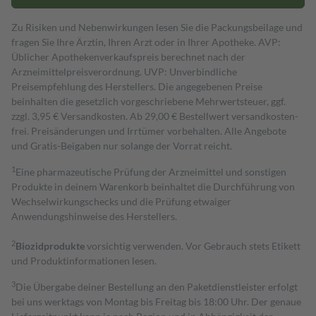
Zu Risiken und Nebenwirkungen lesen Sie die Packungsbeilage und
fragen Sie Ihre Ärztin, Ihren Arzt oder in Ihrer Apotheke. AVP:
Üblicher Apothekenverkaufspreis berechnet nach der
Arzneimittelpreisverordnung. UVP: Unverbindliche
Preisempfehlung des Herstellers. Die angegebenen Preise
beinhalten die gesetzlich vorgeschriebene Mehrwertsteuer, ggf.
zzgl. 3,95 € Versandkosten. Ab 29,00 € Bestell­wert versand­kosten­
frei. Preisänderungen und Irrtümer vorbehalten. Alle Angebote
und Gratis-Beigaben nur solange der Vorrat reicht.
1
Eine pharmazeutische Prüfung der Arzneimittel und sonstigen
Produkte in deinem Warenkorb beinhaltet die Durchführung von
Wechselwirkungschecks und die Prüfung etwaiger
Anwendungshinweise des Herstellers.
2
Biozidprodukte
vorsichtig verwenden. Vor Gebrauch stets Etikett
und Produktinformationen lesen.
3
Die Übergabe deiner Bestellung an den Paketdienstleister erfolgt
bei uns werktags von Montag bis Freitag bis 18:00 Uhr. Der genaue