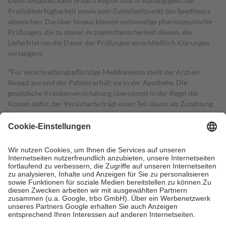
Lieferzeitpunkt kann je nach Region und in Abhängigkeit der
Produktverfügbarkeit sowie vom Zustellzeitpunkt des Spediteurs
abweichen. Darüber hinaus können notwendige pharmazeutische
Prüfungen, die zu deiner Arzneimittelsicherheit dienen, die
Lieferfrist um die Dauer der Prüfungen einschließlich Klärungen
verlängern.
4
Für verschreibungspflichtige Medikamente stellt der Arzt ein
Rezept aus und der Patient erhält sie in der Apotheke. Die
gesetzliche Krankenversicherung übernimmt in der Regel die
Kosten dafür, der Versicherte trägt einen Teil davon als Zuzahlung
mit.
Grundsätzlich leisten Mitglieder Zuzahlungen in Höhe von zehn
Prozent des Abgabepreises,
mindestens
jedoch
fünf Euro
und
höchstens zehn Euro.
Es sind jedoch nie mehr als die tatsächlichen
Kosten der Leistung zu entrichten.
Diese Regeln gelten grundsätzlich auch für Online-Apotheken.
Bei Heilmitteln und häuslicher Krankenpflege beträgt die
Zuzahlung zehn Prozent der Kosten sowie zehn Euro je
Verordnung.
Um das Engagement der Versicherten für ihre eigene Gesundheit zu
stärken und die besondere Stellung der Familie zu unterstützen,