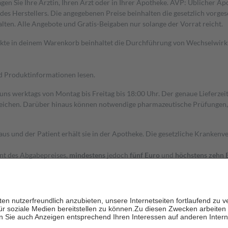
gen Sie Ihre Ärztin, Ihren Arzt oder in Ihrer Apotheke. AVP: Üblicher A
s Herstellers. Die angegebenen Preise beinhalten die gesetzlich vorgesc
alten. Alle Angebote und Gratis-Beigaben nur solange der Vorrat reicht.
dukte in deinem Warenkorb beinhaltet die Durchführung von Wechselwir
nd Produktinformationen lesen.
 uns werktags von Montag bis Freitag bis 18:00 Uhr. Der genaue Lieferze
ichen. Darüber hinaus können notwendige pharmazeutische Prüfungen, die
aus und der Patient erhält sie in der Apotheke. Die gesetzliche Krankenv
ent des Abgabepreises,
mindestens
jedoch
fünf Euro
und
höchstens zehn 
zehn Prozent der Kosten sowie zehn Euro je Verordnung.
rken und die besondere Stellung der Familie zu unterstützen, fallen
kein
 Ausnahme der Fahrkosten
 getragen werden