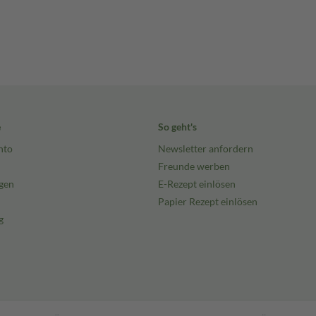
e
So geht's
nto
Newsletter anfordern
Freunde werben
gen
E-Rezept einlösen
Papier Rezept einlösen
g