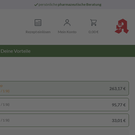
persönliche
pharmazeutische Beratung
Rezept einlösen
Mein Konto
0,00 €
Deine Vorteile
pp
263,17 €
/ 1 St)
95,77 €
/ 1 St)
33,01 €
/ 1 St)