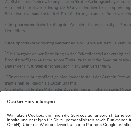
Zu Risiken und Nebenwirkungen lesen Sie die Packungsbeilage und fra
Arzneimittelpreisverordnung. UVP: Unverbindliche Preisempfehlung de
Bestell­wert versand­kosten­frei. Preisänderungen und Irrtümer vorbeh
1
Eine pharmazeutische Prüfung der Arzneimittel und sonstigen Pro
Herstellers.
2
Biozidprodukte
vorsichtig verwenden. Vor Gebrauch stets Etikett u
3
Die Übergabe deiner Bestellung an den Paketdienstleister erfolgt bei
Produktverfügbarkeit sowie vom Zustellzeitpunkt des Spediteurs abwe
Dauer der Prüfungen einschließlich Klärungen verlängern.
4
Für verschreibungspflichtige Medikamente stellt der Arzt ein Rezept 
trägt einen Teil davon als Zuzahlung mit.
Grundsätzlich leisten Mitglieder Zuzahlungen in Höhe von zehn Proz
zu entrichten.
Diese Regeln gelten grundsätzlich auch für Online-Apotheken.
Bei Heilmitteln und häuslicher Krankenpflege beträgt die Zuzahlung 
Um das Engagement der Versicherten für ihre eigene Gesundheit zu stä
• Kindern und Jugendlichen bis zum vollendeten 18. Lebensjahr mit
• Untersuchungen zur Vorsorge und Früherkennung, die von der GKV