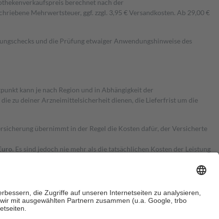
pothekenverkaufspreis berechnet nach der
hriebene Mehrwertsteuer, ggf. zzgl. 3,95 € Versandkosten. Ab 29,00 €
kungschecks und die Prüfung etwaiger Anwendungshinweise des
itpunkt kann je nach Region und in Abhängigkeit der
 zu deiner Arzneimittelsicherheit dienen, die Lieferfrist um die
ersicherung übernimmt in der Regel die Kosten dafür, der Versicherte
Euro.
Es sind jedoch nie mehr als die tatsächlichen Kosten der Leistung
e Zuzahlungen
an bei: