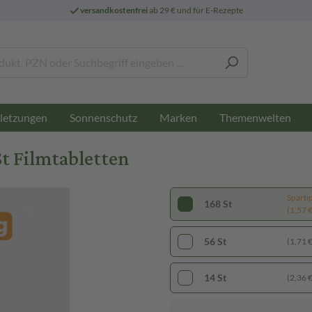
versandkostenfrei
ab 29 € und für E-Rezepte
letzungen
Sonnenschutz
Marken
Themenwelten
t Filmtabletten
Sparti
168 St
(1,57 € 
56 St
(1,71 € 
14 St
(2,36 € 