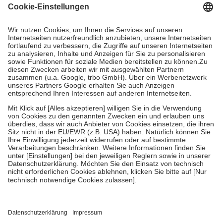
Grundsätzlich leisten Mitglieder Zuzahlungen in Höhe von zehn
Prozent des Abgabepreises,
mindestens
jedoch
fünf Euro
und
höchstens zehn Euro.
Es sind jedoch nie mehr als die tatsächlichen
Kosten der Leistung zu entrichten.
Diese Regeln gelten grundsätzlich auch für Online-Apotheken.
Bei Heilmitteln und häuslicher Krankenpflege beträgt die
Zuzahlung zehn Prozent der Kosten sowie zehn Euro je
Verordnung.
Um das Engagement der Versicherten für ihre eigene Gesundheit zu
stärken und die besondere Stellung der Familie zu unterstützen,
fallen
keine Zuzahlungen
an bei:
• Kindern und Jugendlichen bis zum vollendeten 18. Lebensjahr
mit Ausnahme der Fahrkosten
• Untersuchungen zur Vorsorge und Früherkennung, die von der
GKV getragen werden
• empfohlenen Schutzimpfungen
• Harn- und Blutteststreifen
Wir nutzen Trusted Shops als unabhängigen Dienstleister für die
Einholung von Bewertungen. Trusted Shops hat Maßnahmen
getroffen, um sicherzustellen, dass es sich um echte Bewertungen
handelt. Mehr Informationen findest du hier: