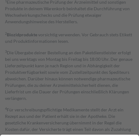
1
Eine pharmazeutische Prüfung der Arzneimittel und sonstigen
Produkte in deinem Warenkorb beinhaltet die Durchführung von
Wechselwirkungschecks und die Prüfung etwaiger
Anwendungshinweise des Herstellers.
2
Biozidprodukte
vorsichtig verwenden. Vor Gebrauch stets Etikett
und Produktinformationen lesen.
3
Die Übergabe deiner Bestellung an den Paketdienstleister erfolgt
bei uns werktags von Montag bis Freitag bis 18:00 Uhr. Der genaue
Lieferzeitpunkt kann je nach Region und in Abhängigkeit der
Produktverfügbarkeit sowie vom Zustellzeitpunkt des Spediteurs
abweichen. Darüber hinaus können notwendige pharmazeutische
Prüfungen, die zu deiner Arzneimittelsicherheit dienen, die
Lieferfrist um die Dauer der Prüfungen einschließlich Klärungen
verlängern.
4
Für verschreibungspflichtige Medikamente stellt der Arzt ein
Rezept aus und der Patient erhält sie in der Apotheke. Die
gesetzliche Krankenversicherung übernimmt in der Regel die
Kosten dafür, der Versicherte trägt einen Teil davon als Zuzahlung
mit.