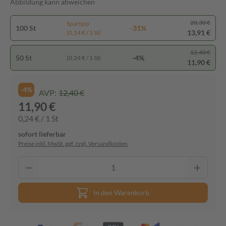
Abbildung kann abweichen
20,30 €
Spartipp
100 St
-31%
13,91 €
(0,14 € / 1 St)
12,40 €
50 St
-4%
(0,24 € / 1 St)
11,90 €
-4%
AVP:
12,40 €
11,90 €
0,24 € / 1 St
sofort lieferbar
Preise inkl. MwSt. ggf. zzgl. Versandkosten
In den Warenkorb