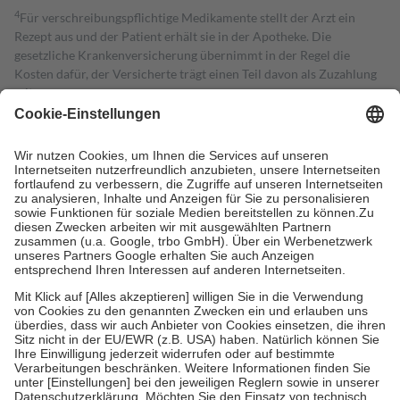
4
Für verschreibungspflichtige Medikamente stellt der Arzt ein
Rezept aus und der Patient erhält sie in der Apotheke. Die
gesetzliche Krankenversicherung übernimmt in der Regel die
Kosten dafür, der Versicherte trägt einen Teil davon als Zuzahlung
mit.
Grundsätzlich leisten Mitglieder Zuzahlungen in Höhe von zehn
Prozent des Abgabepreises,
mindestens
jedoch
fünf Euro
und
höchstens zehn Euro.
Es sind jedoch nie mehr als die tatsächlichen
Kosten der Leistung zu entrichten.
Diese Regeln gelten grundsätzlich auch für Online-Apotheken.
Bei Heilmitteln und häuslicher Krankenpflege beträgt die
Zuzahlung zehn Prozent der Kosten sowie zehn Euro je
Verordnung.
Um das Engagement der Versicherten für ihre eigene Gesundheit zu
stärken und die besondere Stellung der Familie zu unterstützen,
fallen
keine Zuzahlungen
an bei:
• Kindern und Jugendlichen bis zum vollendeten 18. Lebensjahr
mit Ausnahme der Fahrkosten
• Untersuchungen zur Vorsorge und Früherkennung, die von der
GKV getragen werden
• empfohlenen Schutzimpfungen