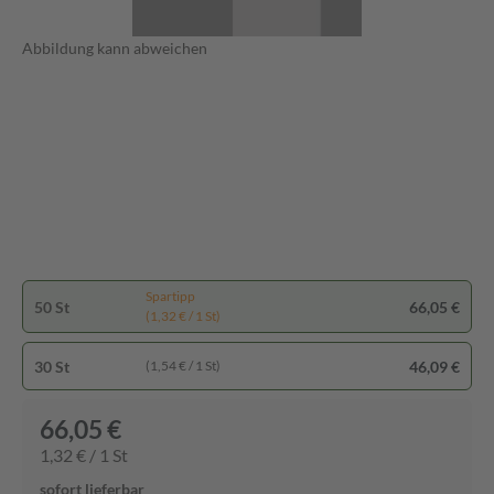
Abbildung kann abweichen
Spartipp
50 St
66,05 €
(1,32 € / 1 St)
30 St
46,09 €
(1,54 € / 1 St)
66,05 €
1,32 € / 1 St
sofort lieferbar