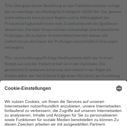
3
Die Übergabe deiner Bestellung an den Paketdienstleister erfolgt
bei uns werktags von Montag bis Freitag bis 18:00 Uhr. Der genaue
Lieferzeitpunkt kann je nach Region und in Abhängigkeit der
Produktverfügbarkeit sowie vom Zustellzeitpunkt des Spediteurs
abweichen. Darüber hinaus können notwendige pharmazeutische
Prüfungen, die zu deiner Arzneimittelsicherheit dienen, die
Lieferfrist um die Dauer der Prüfungen einschließlich Klärungen
verlängern.
4
Für verschreibungspflichtige Medikamente stellt der Arzt ein
Rezept aus und der Patient erhält sie in der Apotheke. Die
gesetzliche Krankenversicherung übernimmt in der Regel die
Kosten dafür, der Versicherte trägt einen Teil davon als Zuzahlung
mit.
Grundsätzlich leisten Mitglieder Zuzahlungen in Höhe von zehn
Prozent des Abgabepreises,
mindestens
jedoch
fünf Euro
und
höchstens zehn Euro.
Es sind jedoch nie mehr als die tatsächlichen
Kosten der Leistung zu entrichten.
Diese Regeln gelten grundsätzlich auch für Online-Apotheken.
Bei Heilmitteln und häuslicher Krankenpflege beträgt die
Zuzahlung zehn Prozent der Kosten sowie zehn Euro je