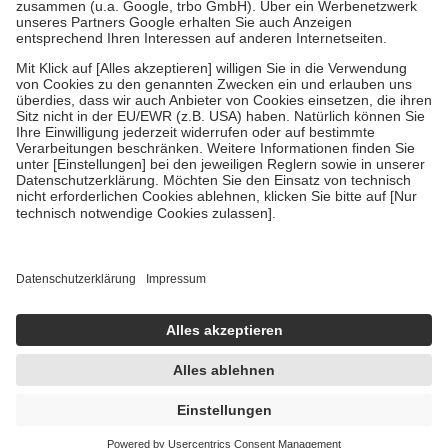
Verordnung.
Um das Engagement der Versicherten für ihre eigene Gesundheit zu
stärken und die besondere Stellung der Familie zu unterstützen,
fallen
keine Zuzahlungen
an bei:
• Kindern und Jugendlichen bis zum vollendeten 18. Lebensjahr
mit Ausnahme der Fahrkosten
• Untersuchungen zur Vorsorge und Früherkennung, die von der
GKV getragen werden
• empfohlenen Schutzimpfungen
• Harn- und Blutteststreifen
Wir nutzen Trusted Shops als unabhängigen Dienstleister für die
Einholung von Bewertungen. Trusted Shops hat Maßnahmen
getroffen, um sicherzustellen, dass es sich um echte Bewertungen
handelt. Mehr Informationen findest du hier:
https://help.etrusted.com/hc/de/articles/4419944605341
Einige Bilder und Inhalte wurden unter Zuhilfenahme künstlicher
Intelligenz erstellt.