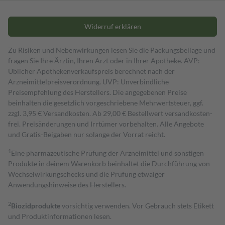
Widerruf erklären
Zu Risiken und Nebenwirkungen lesen Sie die Packungsbeilage und
fragen Sie Ihre Ärztin, Ihren Arzt oder in Ihrer Apotheke. AVP:
Üblicher Apothekenverkaufspreis berechnet nach der
Arzneimittelpreisverordnung. UVP: Unverbindliche
Preisempfehlung des Herstellers. Die angegebenen Preise
beinhalten die gesetzlich vorgeschriebene Mehrwertsteuer, ggf.
zzgl. 3,95 € Versandkosten. Ab 29,00 € Bestell­wert versand­kosten­
frei. Preisänderungen und Irrtümer vorbehalten. Alle Angebote
und Gratis-Beigaben nur solange der Vorrat reicht.
1
Eine pharmazeutische Prüfung der Arzneimittel und sonstigen
Produkte in deinem Warenkorb beinhaltet die Durchführung von
Wechselwirkungschecks und die Prüfung etwaiger
Anwendungshinweise des Herstellers.
2
Biozidprodukte
vorsichtig verwenden. Vor Gebrauch stets Etikett
und Produktinformationen lesen.