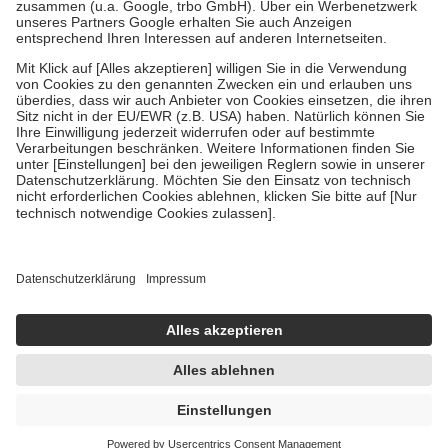
Verordnung.
Um das Engagement der Versicherten für ihre eigene Gesundheit zu
stärken und die besondere Stellung der Familie zu unterstützen,
fallen
keine Zuzahlungen
an bei:
• Kindern und Jugendlichen bis zum vollendeten 18. Lebensjahr
mit Ausnahme der Fahrkosten
• Untersuchungen zur Vorsorge und Früherkennung, die von der
GKV getragen werden
• empfohlenen Schutzimpfungen
• Harn- und Blutteststreifen
Wir nutzen Trusted Shops als unabhängigen Dienstleister für die
Einholung von Bewertungen. Trusted Shops hat Maßnahmen
getroffen, um sicherzustellen, dass es sich um echte Bewertungen
handelt. Mehr Informationen findest du hier:
https://help.etrusted.com/hc/de/articles/4419944605341
Einige Bilder und Inhalte wurden unter Zuhilfenahme künstlicher
Intelligenz erstellt.