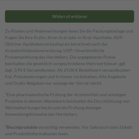
Widerruf erklären
Zu Risiken und Nebenwirkungen lesen Sie die Packungsbeilage und
fragen Sie Ihre Ärztin, Ihren Arzt oder in Ihrer Apotheke. AVP:
Üblicher Apothekenverkaufspreis berechnet nach der
Arzneimittelpreisverordnung. UVP: Unverbindliche
Preisempfehlung des Herstellers. Die angegebenen Preise
beinhalten die gesetzlich vorgeschriebene Mehrwertsteuer, ggf.
zzgl. 3,95 € Versandkosten. Ab 29,00 € Bestell­wert versand­kosten­
frei. Preisänderungen und Irrtümer vorbehalten. Alle Angebote
und Gratis-Beigaben nur solange der Vorrat reicht.
1
Eine pharmazeutische Prüfung der Arzneimittel und sonstigen
Produkte in deinem Warenkorb beinhaltet die Durchführung von
Wechselwirkungschecks und die Prüfung etwaiger
Anwendungshinweise des Herstellers.
2
Biozidprodukte
vorsichtig verwenden. Vor Gebrauch stets Etikett
und Produktinformationen lesen.