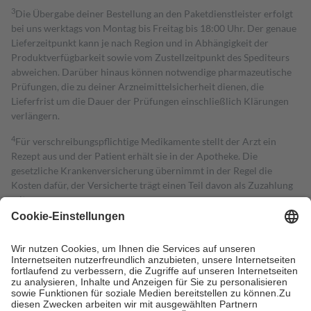
3
Die Übergabe deiner Bestellung an den Paketdienstleister erfolgt
bei uns werktags von Montag bis Freitag bis 18:00 Uhr. Der genaue
Lieferzeitpunkt kann je nach Region und in Abhängigkeit der
Produktverfügbarkeit sowie vom Zustellzeitpunkt des Spediteurs
abweichen. Darüber hinaus können notwendige pharmazeutische
Prüfungen, die zu deiner Arzneimittelsicherheit dienen, die
Lieferfrist um die Dauer der Prüfungen einschließlich Klärungen
verlängern.
4
Für verschreibungspflichtige Medikamente stellt der Arzt ein
Rezept aus und der Patient erhält sie in der Apotheke. Die
gesetzliche Krankenversicherung übernimmt in der Regel die
Kosten dafür, der Versicherte trägt einen Teil davon als Zuzahlung
mit.
Grundsätzlich leisten Mitglieder Zuzahlungen in Höhe von zehn
Prozent des Abgabepreises,
mindestens
jedoch
fünf Euro
und
höchstens zehn Euro.
Es sind jedoch nie mehr als die tatsächlichen
Kosten der Leistung zu entrichten.
Diese Regeln gelten grundsätzlich auch für Online-Apotheken.
Bei Heilmitteln und häuslicher Krankenpflege beträgt die
Zuzahlung zehn Prozent der Kosten sowie zehn Euro je