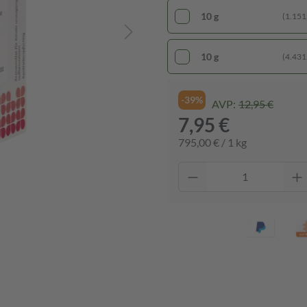
10 g
(1.151,
10 g
(4.431,
-39%
AVP:
12,95 €
7,95 €
795,00 € / 1 kg