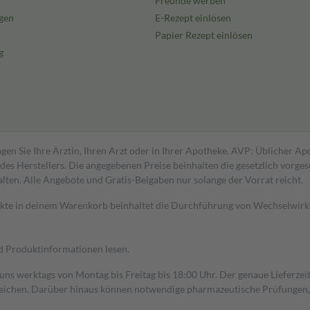
Freunde werben
gen
E-Rezept einlösen
Papier Rezept einlösen
g
gen Sie Ihre Ärztin, Ihren Arzt oder in Ihrer Apotheke. AVP: Üblicher A
s Herstellers. Die angegebenen Preise beinhalten die gesetzlich vorgesc
alten. Alle Angebote und Gratis-Beigaben nur solange der Vorrat reicht.
dukte in deinem Warenkorb beinhaltet die Durchführung von Wechselwir
nd Produktinformationen lesen.
 uns werktags von Montag bis Freitag bis 18:00 Uhr. Der genaue Lieferze
ichen. Darüber hinaus können notwendige pharmazeutische Prüfungen, die