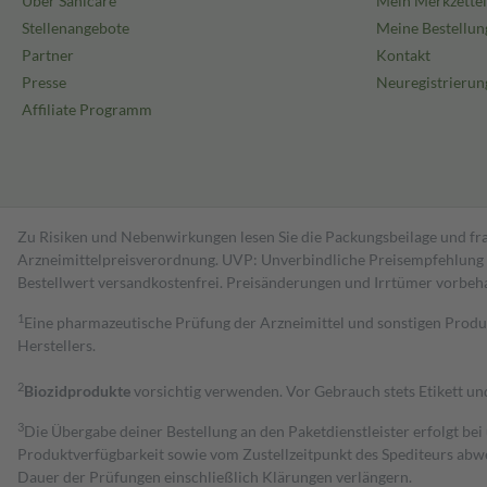
Über Sanicare
Mein Merkzettel
Stellenangebote
Meine Bestellun
Partner
Kontakt
Presse
Neuregistrierun
Affiliate Programm
Zu Risiken und Nebenwirkungen lesen Sie die Packungsbeilage und fra
Arzneimittelpreisverordnung. UVP: Unverbindliche Preisempfehlung de
Bestell­wert versand­kosten­frei. Preisänderungen und Irrtümer vorbeh
1
Eine pharmazeutische Prüfung der Arzneimittel und sonstigen Pro
Herstellers.
2
Biozidprodukte
vorsichtig verwenden. Vor Gebrauch stets Etikett u
3
Die Übergabe deiner Bestellung an den Paketdienstleister erfolgt bei
Produktverfügbarkeit sowie vom Zustellzeitpunkt des Spediteurs abwe
Dauer der Prüfungen einschließlich Klärungen verlängern.