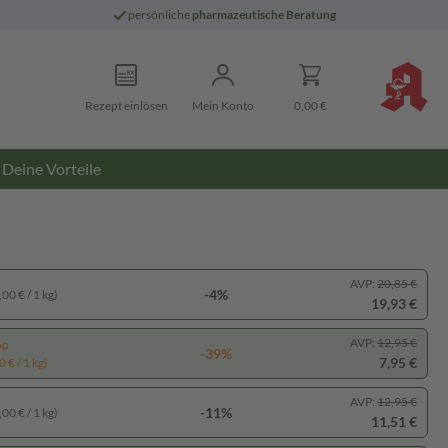
persönliche
pharmazeutische Beratung
Rezept einlösen
Mein Konto
0,00 €
Deine Vorteile
AVP:
20,85 €
-4%
00 € / 1 kg)
19,93 €
AVP:
12,95 €
pp
-39%
7,95 €
 € / 1 kg)
AVP:
12,95 €
-11%
00 € / 1 kg)
11,51 €