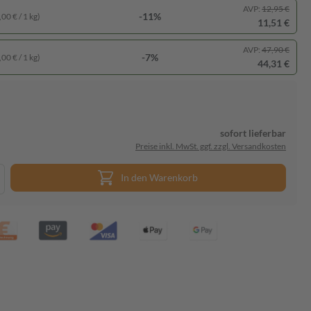
AVP:
12,95 €
-11%
00 € / 1 kg)
11,51 €
AVP:
47,90 €
-7%
00 € / 1 kg)
44,31 €
sofort lieferbar
Preise inkl. MwSt. ggf. zzgl. Versandkosten
In den Warenkorb