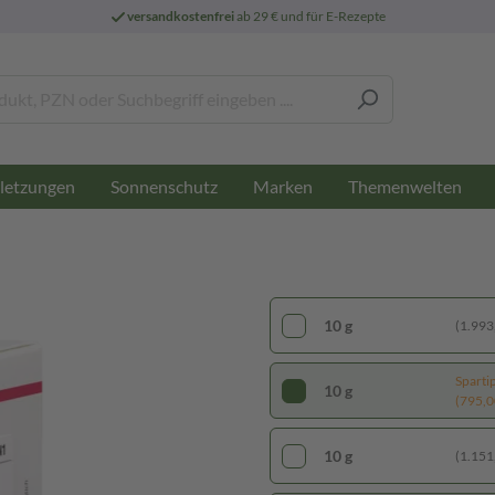
versandkostenfrei
ab 29 € und für E-Rezepte
letzungen
Sonnenschutz
Marken
Themenwelten
10 g
(1.993,
Sparti
10 g
(795,00
10 g
(1.151,