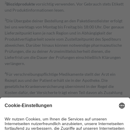
2
Biozidprodukte
vorsichtig verwenden. Vor Gebrauch stets Etikett
und Produktinformationen lesen.
3
Die Übergabe deiner Bestellung an den Paketdienstleister erfolgt
bei uns werktags von Montag bis Freitag bis 18:00 Uhr. Der genaue
Lieferzeitpunkt kann je nach Region und in Abhängigkeit der
Produktverfügbarkeit sowie vom Zustellzeitpunkt des Spediteurs
abweichen. Darüber hinaus können notwendige pharmazeutische
Prüfungen, die zu deiner Arzneimittelsicherheit dienen, die
Lieferfrist um die Dauer der Prüfungen einschließlich Klärungen
verlängern.
4
Für verschreibungspflichtige Medikamente stellt der Arzt ein
Rezept aus und der Patient erhält sie in der Apotheke. Die
gesetzliche Krankenversicherung übernimmt in der Regel die
Kosten dafür, der Versicherte trägt einen Teil davon als Zuzahlung
mit.
Grundsätzlich leisten Mitglieder Zuzahlungen in Höhe von zehn
Prozent des Abgabepreises,
mindestens
jedoch
fünf Euro
und
höchstens zehn Euro.
Es sind jedoch nie mehr als die tatsächlichen
Kosten der Leistung zu entrichten.
Diese Regeln gelten grundsätzlich auch für Online-Apotheken.