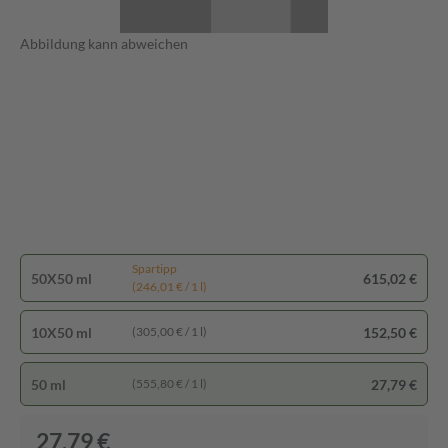
Abbildung kann abweichen
Spartipp
50X50 ml
615,02 €
(246,01 € / 1 l)
10X50 ml
152,50 €
(305,00 € / 1 l)
50 ml
27,79 €
(555,80 € / 1 l)
27,79 €