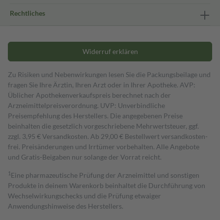
Rechtliches
Widerruf erklären
Zu Risiken und Nebenwirkungen lesen Sie die Packungsbeilage und
fragen Sie Ihre Ärztin, Ihren Arzt oder in Ihrer Apotheke. AVP:
Üblicher Apothekenverkaufspreis berechnet nach der
Arzneimittelpreisverordnung. UVP: Unverbindliche
Preisempfehlung des Herstellers. Die angegebenen Preise
beinhalten die gesetzlich vorgeschriebene Mehrwertsteuer, ggf.
zzgl. 3,95 € Versandkosten. Ab 29,00 € Bestell­wert versand­kosten­
frei. Preisänderungen und Irrtümer vorbehalten. Alle Angebote
und Gratis-Beigaben nur solange der Vorrat reicht.
1
Eine pharmazeutische Prüfung der Arzneimittel und sonstigen
Produkte in deinem Warenkorb beinhaltet die Durchführung von
Wechselwirkungschecks und die Prüfung etwaiger
Anwendungshinweise des Herstellers.