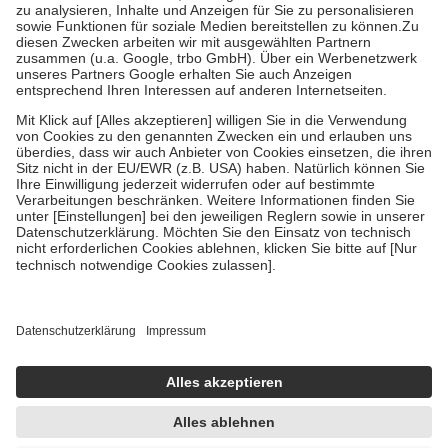
Bei Heilmitteln und häuslicher Krankenpflege beträgt die
Zuzahlung zehn Prozent der Kosten sowie zehn Euro je
Verordnung.
Um das Engagement der Versicherten für ihre eigene Gesundheit zu
stärken und die besondere Stellung der Familie zu unterstützen,
fallen
keine Zuzahlungen
an bei:
• Kindern und Jugendlichen bis zum vollendeten 18. Lebensjahr
mit Ausnahme der Fahrkosten
• Untersuchungen zur Vorsorge und Früherkennung, die von der
GKV getragen werden
• empfohlenen Schutzimpfungen
• Harn- und Blutteststreifen
Wir nutzen Trusted Shops als unabhängigen Dienstleister für die
Einholung von Bewertungen. Trusted Shops hat Maßnahmen
getroffen, um sicherzustellen, dass es sich um echte Bewertungen
handelt. Mehr Informationen findest du hier:
https://help.etrusted.com/hc/de/articles/4419944605341
Einige Bilder und Inhalte wurden unter Zuhilfenahme künstlicher
Intelligenz erstellt.