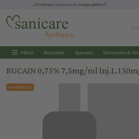
3
E-Rezept:
Heute bestellt,
morgen geliefert
Menü
Bestseller
Sparsets
Schmerzen & Ver
BUCAIN 0,75% 7,5mg/ml Inj.L.150mg
Rezeptpflichtig