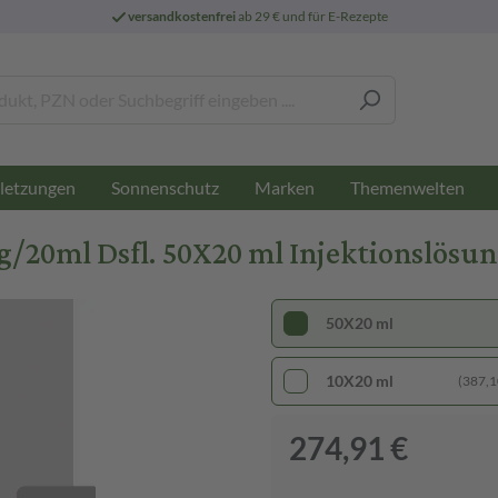
versandkostenfrei
ab 29 € und für E-Rezepte
letzungen
Sonnenschutz
Marken
Themenwelten
/20ml Dsfl. 50X20 ml Injektionslösu
50X20 ml
10X20 ml
(387,10
274,91 €