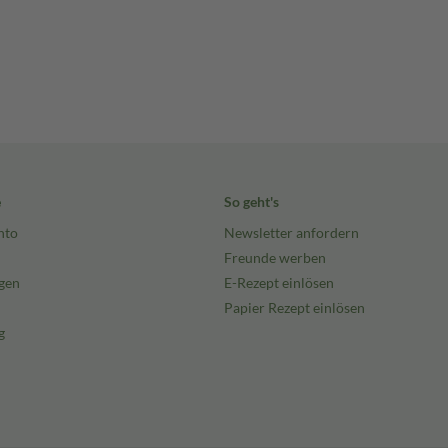
e
So geht's
nto
Newsletter anfordern
Freunde werben
gen
E-Rezept einlösen
Papier Rezept einlösen
g