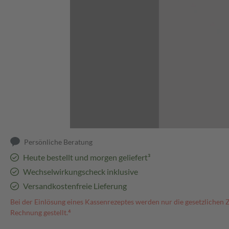
Abbildung kann abweichen
Persönliche Beratung
Heute bestellt und morgen geliefert³
Wechselwirkungscheck inklusive
Versandkostenfreie Lieferung
Bei der Einlösung eines Kassenrezeptes werden nur die gesetzlichen 
Rechnung gestellt.⁴