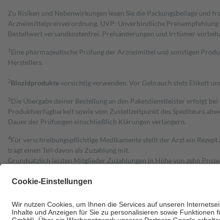
Zu Risiken und Nebenwirkungen lesen Sie die Packungsbeilage und fra
Arzneimittelpreisverordnung. UVP: Unverbindliche Preisempfehlung de
Bestell­wert versand­kosten­frei. Preisänderungen und Irrtümer vorbeh
1
Eine pharmazeutische Prüfung der Arzneimittel und sonstigen Pro
Herstellers.
2
Biozidprodukte
vorsichtig verwenden. Vor Gebrauch stets Etikett u
3
Die Übergabe deiner Bestellung an den Paketdienstleister erfolgt bei
Produktverfügbarkeit sowie vom Zustellzeitpunkt des Spediteurs abwe
Dauer der Prüfungen einschließlich Klärungen verlängern.
4
Für verschreibungspflichtige Medikamente stellt der Arzt ein Rezept 
trägt einen Teil davon als Zuzahlung mit.
Grundsätzlich leisten Mitglieder Zuzahlungen in Höhe von zehn Proz
zu entrichten.
Diese Regeln gelten grundsätzlich auch für Online-Apotheken.
Bei Heilmitteln und häuslicher Krankenpflege beträgt die Zuzahlung 
Um das Engagement der Versicherten für ihre eigene Gesundheit zu stä
• Kindern und Jugendlichen bis zum vollendeten 18. Lebensjahr mit