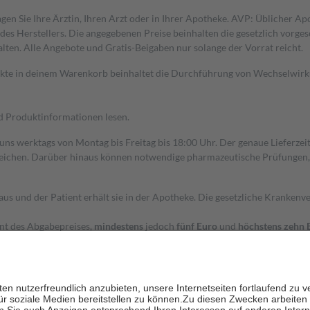
gen Sie Ihre Ärztin, Ihren Arzt oder in Ihrer Apotheke. AVP: Üblicher A
s Herstellers. Die angegebenen Preise beinhalten die gesetzlich vorgesc
alten. Alle Angebote und Gratis-Beigaben nur solange der Vorrat reicht.
dukte in deinem Warenkorb beinhaltet die Durchführung von Wechselwir
nd Produktinformationen lesen.
 uns werktags von Montag bis Freitag bis 18:00 Uhr. Der genaue Lieferze
ichen. Darüber hinaus können notwendige pharmazeutische Prüfungen, die
aus und der Patient erhält sie in der Apotheke. Die gesetzliche Krankenv
ent des Abgabepreises,
mindestens
jedoch
fünf Euro
und
höchstens zehn 
zehn Prozent der Kosten sowie zehn Euro je Verordnung.
rken und die besondere Stellung der Familie zu unterstützen, fallen
kein
 Ausnahme der Fahrkosten