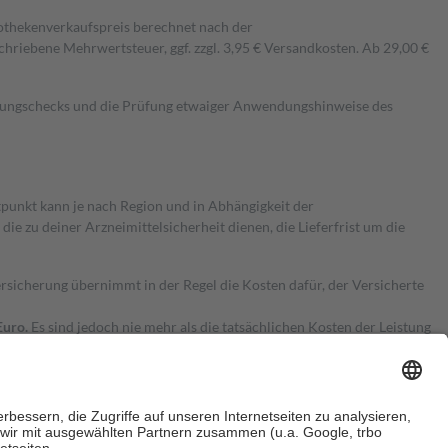
pothekenverkaufspreis berechnet nach der
hriebene Mehrwertsteuer, ggf. zzgl. 3,95 € Versandkosten. Ab 29,00 €
kungschecks und die Prüfung etwaiger Anwendungshinweise des
itpunkt kann je nach Region und in Abhängigkeit der
 zu deiner Arzneimittelsicherheit dienen, die Lieferfrist um die
ersicherung übernimmt in der Regel die Kosten dafür, der Versicherte
Euro.
Es sind jedoch nie mehr als die tatsächlichen Kosten der Leistung
e Zuzahlungen
an bei: