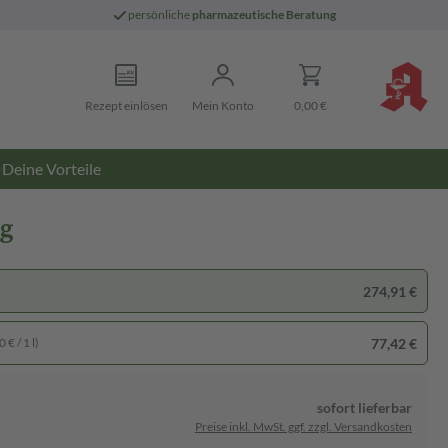
persönliche
pharmazeutische Beratung
Rezept einlösen
Mein Konto
0,00 €
Deine Vorteile
ng
274,91 €
77,42 €
 € / 1 l)
sofort lieferbar
Preise inkl. MwSt. ggf. zzgl. Versandkosten