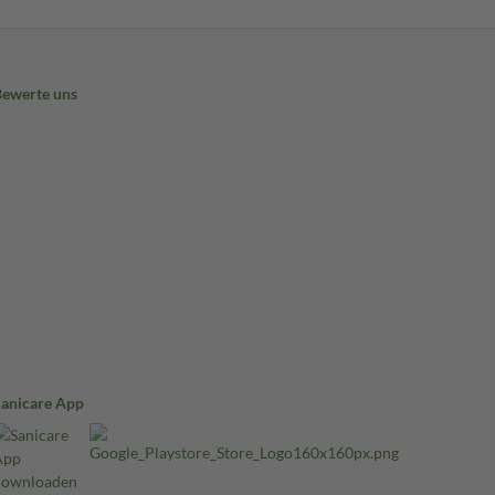
Bewerte uns
Sanicare App