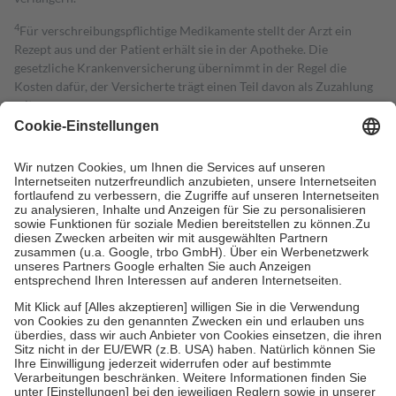
4
Für verschreibungspflichtige Medikamente stellt der Arzt ein
Rezept aus und der Patient erhält sie in der Apotheke. Die
gesetzliche Krankenversicherung übernimmt in der Regel die
Kosten dafür, der Versicherte trägt einen Teil davon als Zuzahlung
mit.
Grundsätzlich leisten Mitglieder Zuzahlungen in Höhe von zehn
Prozent des Abgabepreises,
mindestens
jedoch
fünf Euro
und
höchstens zehn Euro.
Es sind jedoch nie mehr als die tatsächlichen
Kosten der Leistung zu entrichten.
Diese Regeln gelten grundsätzlich auch für Online-Apotheken.
Bei Heilmitteln und häuslicher Krankenpflege beträgt die
Zuzahlung zehn Prozent der Kosten sowie zehn Euro je
Verordnung.
Um das Engagement der Versicherten für ihre eigene Gesundheit zu
stärken und die besondere Stellung der Familie zu unterstützen,
fallen
keine Zuzahlungen
an bei:
• Kindern und Jugendlichen bis zum vollendeten 18. Lebensjahr
mit Ausnahme der Fahrkosten
• Untersuchungen zur Vorsorge und Früherkennung, die von der
GKV getragen werden