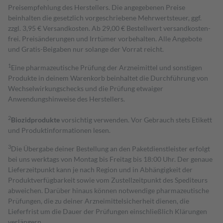
Preisempfehlung des Herstellers. Die angegebenen Preise
beinhalten die gesetzlich vorgeschriebene Mehrwertsteuer, ggf.
zzgl. 3,95 € Versandkosten. Ab 29,00 € Bestell­wert versand­kosten­
frei. Preisänderungen und Irrtümer vorbehalten. Alle Angebote
und Gratis-Beigaben nur solange der Vorrat reicht.
1
Eine pharmazeutische Prüfung der Arzneimittel und sonstigen
Produkte in deinem Warenkorb beinhaltet die Durchführung von
Wechselwirkungschecks und die Prüfung etwaiger
Anwendungshinweise des Herstellers.
2
Biozidprodukte
vorsichtig verwenden. Vor Gebrauch stets Etikett
und Produktinformationen lesen.
3
Die Übergabe deiner Bestellung an den Paketdienstleister erfolgt
bei uns werktags von Montag bis Freitag bis 18:00 Uhr. Der genaue
Lieferzeitpunkt kann je nach Region und in Abhängigkeit der
Produktverfügbarkeit sowie vom Zustellzeitpunkt des Spediteurs
abweichen. Darüber hinaus können notwendige pharmazeutische
Prüfungen, die zu deiner Arzneimittelsicherheit dienen, die
Lieferfrist um die Dauer der Prüfungen einschließlich Klärungen
verlängern.