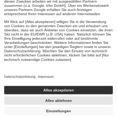
Zuzahlung zehn Prozent der Kosten sowie zehn Euro je
Verordnung.
Um das Engagement der Versicherten für ihre eigene Gesundheit zu
stärken und die besondere Stellung der Familie zu unterstützen,
fallen
keine Zuzahlungen
an bei:
• Kindern und Jugendlichen bis zum vollendeten 18. Lebensjahr
mit Ausnahme der Fahrkosten
• Untersuchungen zur Vorsorge und Früherkennung, die von der
GKV getragen werden
• empfohlenen Schutzimpfungen
• Harn- und Blutteststreifen
Wir nutzen Trusted Shops als unabhängigen Dienstleister für die
Einholung von Bewertungen. Trusted Shops hat Maßnahmen
getroffen, um sicherzustellen, dass es sich um echte Bewertungen
handelt. Mehr Informationen findest du hier:
https://help.etrusted.com/hc/de/articles/4419944605341
Einige Bilder und Inhalte wurden unter Zuhilfenahme künstlicher
Intelligenz erstellt.