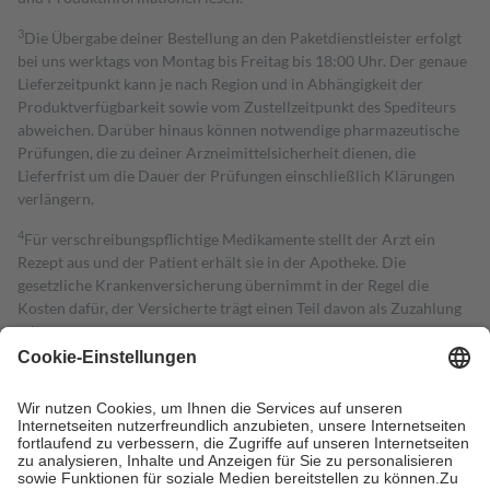
3
Die Übergabe deiner Bestellung an den Paketdienstleister erfolgt
bei uns werktags von Montag bis Freitag bis 18:00 Uhr. Der genaue
Lieferzeitpunkt kann je nach Region und in Abhängigkeit der
Produktverfügbarkeit sowie vom Zustellzeitpunkt des Spediteurs
abweichen. Darüber hinaus können notwendige pharmazeutische
Prüfungen, die zu deiner Arzneimittelsicherheit dienen, die
Lieferfrist um die Dauer der Prüfungen einschließlich Klärungen
verlängern.
4
Für verschreibungspflichtige Medikamente stellt der Arzt ein
Rezept aus und der Patient erhält sie in der Apotheke. Die
gesetzliche Krankenversicherung übernimmt in der Regel die
Kosten dafür, der Versicherte trägt einen Teil davon als Zuzahlung
mit.
Grundsätzlich leisten Mitglieder Zuzahlungen in Höhe von zehn
Prozent des Abgabepreises,
mindestens
jedoch
fünf Euro
und
höchstens zehn Euro.
Es sind jedoch nie mehr als die tatsächlichen
Kosten der Leistung zu entrichten.
Diese Regeln gelten grundsätzlich auch für Online-Apotheken.
Bei Heilmitteln und häuslicher Krankenpflege beträgt die