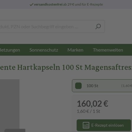
versandkostenfrei
ab 29 € und für E-Rezepte
letzungen
Sonnenschutz
Marken
Themenwelten
te Hartkapseln 100 St Magensaftres
100 St
(1,60 € 
160,02 €
1,60 € / 1 St
E-Rezept einlösen