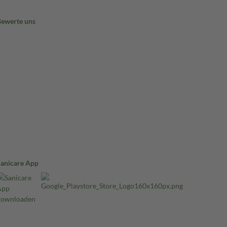
Bewerte uns
Sanicare App