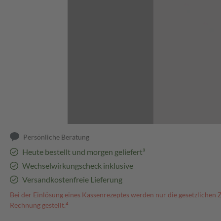
Abbildung kann abweichen
Persönliche Beratung
Heute bestellt und morgen geliefert³
Wechselwirkungscheck inklusive
Versandkostenfreie Lieferung
Bei der Einlösung eines Kassenrezeptes werden nur die gesetzlichen 
Rechnung gestellt.⁴