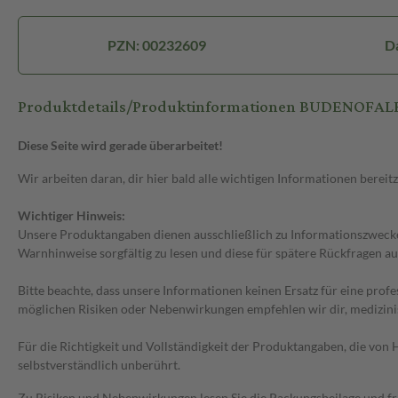
PZN: 00232609
D
Produktdetails/Produktinformationen BUDENOFALK
Diese Seite wird gerade überarbeitet!
Wir arbeiten daran, dir hier bald alle wichtigen Informationen bereitz
Wichtiger Hinweis:
Unsere Produktangaben dienen ausschließlich zu Informationszwecken
Warnhinweise sorgfältig zu lesen und diese für spätere Rückfragen au
Bitte beachte, dass unsere Informationen keinen Ersatz für eine prof
möglichen Risiken oder Nebenwirkungen empfehlen wir dir, medizini
Für die Richtigkeit und Vollständigkeit der Produktangaben, die vo
selbstverständlich unberührt.
Zu Risiken und Nebenwirkungen lesen Sie die Packungsbeilage und frag