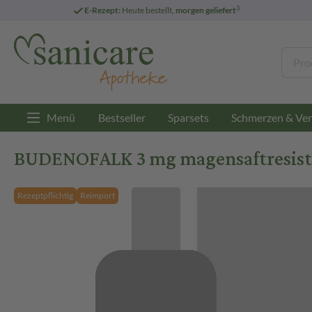
3
E-Rezept:
Heute bestellt,
morgen geliefert
Menü
Bestseller
Sparsets
Schmerzen & Ver
BUDENOFALK 3 mg magensaftresisten
Rezeptpflichtig
Reimport