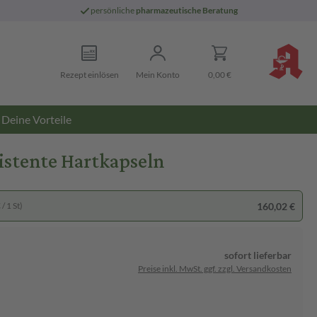
persönliche
pharmazeutische Beratung
Rezept einlösen
Mein Konto
0,00 €
Deine Vorteile
istente Hartkapseln
160,02 €
/ 1 St)
sofort lieferbar
Preise inkl. MwSt. ggf. zzgl. Versandkosten