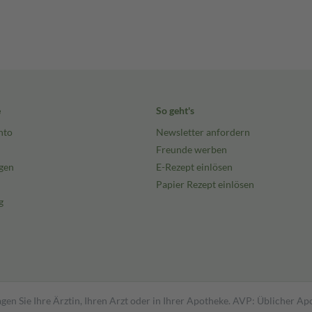
e
So geht's
nto
Newsletter anfordern
Freunde werben
gen
E-Rezept einlösen
Papier Rezept einlösen
g
gen Sie Ihre Ärztin, Ihren Arzt oder in Ihrer Apotheke. AVP: Üblicher A