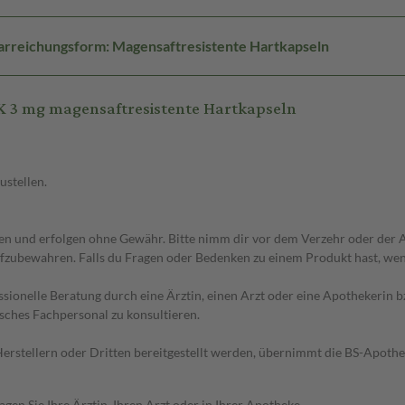
arreichungsform: Magensaftresistente Hartkapseln
 3 mg magensaftresistente Hartkapseln
ustellen.
 und erfolgen ohne Gewähr. Bitte nimm dir vor dem Verzehr oder der An
fzubewahren. Falls du Fragen oder Bedenken zu einem Produkt hast, wende
essionelle Beratung durch eine Ärztin, einen Arzt oder eine Apothekerin
sches Fachpersonal zu konsultieren.
n Herstellern oder Dritten bereitgestellt werden, übernimmt die BS-Apot
en Sie Ihre Ärztin, Ihren Arzt oder in Ihrer Apotheke.