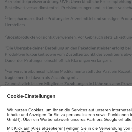
Arzneimittelpreisverordnung. UVP: Unverbindliche Preisempfehlung de
Bestell­wert versand­kosten­frei. Preisänderungen und Irrtümer vorbeh
1
Eine pharmazeutische Prüfung der Arzneimittel und sonstigen Pro
Herstellers.
2
Biozidprodukte
vorsichtig verwenden. Vor Gebrauch stets Etikett u
3
Die Übergabe deiner Bestellung an den Paketdienstleister erfolgt bei
Produktverfügbarkeit sowie vom Zustellzeitpunkt des Spediteurs abwe
Dauer der Prüfungen einschließlich Klärungen verlängern.
4
Für verschreibungspflichtige Medikamente stellt der Arzt ein Rezept 
trägt einen Teil davon als Zuzahlung mit.
Grundsätzlich leisten Mitglieder Zuzahlungen in Höhe von zehn Proz
zu entrichten.
Diese Regeln gelten grundsätzlich auch für Online-Apotheken.
Bei Heilmitteln und häuslicher Krankenpflege beträgt die Zuzahlung 
Um das Engagement der Versicherten für ihre eigene Gesundheit zu stä
• Kindern und Jugendlichen bis zum vollendeten 18. Lebensjahr mit
• Untersuchungen zur Vorsorge und Früherkennung, die von der GKV
• empfohlenen Schutzimpfungen