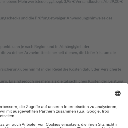
hriebene Mehrwertsteuer, ggf. zzgl. 3,95 € Versandkosten. Ab 29,00 €
kungschecks und die Prüfung etwaiger Anwendungshinweise des
itpunkt kann je nach Region und in Abhängigkeit der
 zu deiner Arzneimittelsicherheit dienen, die Lieferfrist um die
ersicherung übernimmt in der Regel die Kosten dafür, der Versicherte
Euro.
Es sind jedoch nie mehr als die tatsächlichen Kosten der Leistung
e Zuzahlungen
an bei: