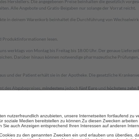
s Herstellers. Die angegebenen Preise beinhalten die gesetzlich vorgesc
alten. Alle Angebote und Gratis-Beigaben nur solange der Vorrat reicht.
dukte in deinem Warenkorb beinhaltet die Durchführung von Wechselwir
nd Produktinformationen lesen.
 uns werktags von Montag bis Freitag bis 18:00 Uhr. Der genaue Lieferze
ichen. Darüber hinaus können notwendige pharmazeutische Prüfungen, die
aus und der Patient erhält sie in der Apotheke. Die gesetzliche Krankenv
ent des Abgabepreises,
mindestens
jedoch
fünf Euro
und
höchstens zehn 
zehn Prozent der Kosten sowie zehn Euro je Verordnung.
rken und die besondere Stellung der Familie zu unterstützen, fallen
kein
 Ausnahme der Fahrkosten
 getragen werden