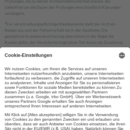
Prüfungen, die zu deiner Arzneimittelsicherheit dienen, die
Lieferfrist um die Dauer der Prüfungen einschließlich Klärungen
verlängern.
4
Für verschreibungspflichtige Medikamente stellt der Arzt ein
Rezept aus und der Patient erhält sie in der Apotheke. Die
gesetzliche Krankenversicherung übernimmt in der Regel die
Kosten dafür, der Versicherte trägt einen Teil davon als Zuzahlung
mit.
Grundsätzlich leisten Mitglieder Zuzahlungen in Höhe von zehn
Prozent des Abgabepreises,
mindestens
jedoch
fünf Euro
und
höchstens zehn Euro.
Es sind jedoch nie mehr als die tatsächlichen
Kosten der Leistung zu entrichten.
Diese Regeln gelten grundsätzlich auch für Online-Apotheken.
Bei Heilmitteln und häuslicher Krankenpflege beträgt die
Zuzahlung zehn Prozent der Kosten sowie zehn Euro je
Verordnung.
Um das Engagement der Versicherten für ihre eigene Gesundheit zu
stärken und die besondere Stellung der Familie zu unterstützen,
fallen
keine Zuzahlungen
an bei:
• Kindern und Jugendlichen bis zum vollendeten 18. Lebensjahr
mit Ausnahme der Fahrkosten