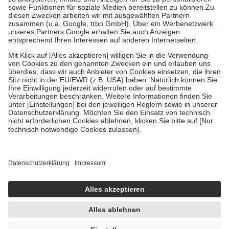
Bei Heilmitteln und häuslicher Krankenpflege beträgt die
Zuzahlung zehn Prozent der Kosten sowie zehn Euro je
Verordnung.
Um das Engagement der Versicherten für ihre eigene Gesundheit zu
stärken und die besondere Stellung der Familie zu unterstützen,
fallen
keine Zuzahlungen
an bei:
• Kindern und Jugendlichen bis zum vollendeten 18. Lebensjahr
mit Ausnahme der Fahrkosten
• Untersuchungen zur Vorsorge und Früherkennung, die von der
GKV getragen werden
• empfohlenen Schutzimpfungen
• Harn- und Blutteststreifen
Wir nutzen Trusted Shops als unabhängigen Dienstleister für die
Einholung von Bewertungen. Trusted Shops hat Maßnahmen
getroffen, um sicherzustellen, dass es sich um echte Bewertungen
handelt. Mehr Informationen findest du hier:
https://help.etrusted.com/hc/de/articles/4419944605341
Einige Bilder und Inhalte wurden unter Zuhilfenahme künstlicher
Intelligenz erstellt.