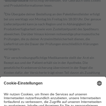
Biozidprodukte
vorsichtig verwenden. Vor Gebrauch stets Etikett
und Produktinformationen lesen.
3
Die Übergabe deiner Bestellung an den Paketdienstleister erfolgt
bei uns werktags von Montag bis Freitag bis 18:00 Uhr. Der genaue
Lieferzeitpunkt kann je nach Region und in Abhängigkeit der
Produktverfügbarkeit sowie vom Zustellzeitpunkt des Spediteurs
abweichen. Darüber hinaus können notwendige pharmazeutische
Prüfungen, die zu deiner Arzneimittelsicherheit dienen, die
Lieferfrist um die Dauer der Prüfungen einschließlich Klärungen
verlängern.
4
Für verschreibungspflichtige Medikamente stellt der Arzt ein
Rezept aus und der Patient erhält sie in der Apotheke. Die
gesetzliche Krankenversicherung übernimmt in der Regel die
Kosten dafür, der Versicherte trägt einen Teil davon als Zuzahlung
mit.
Grundsätzlich leisten Mitglieder Zuzahlungen in Höhe von zehn
Prozent des Abgabepreises,
mindestens
jedoch
fünf Euro
und
höchstens zehn Euro.
Es sind jedoch nie mehr als die tatsächlichen
Kosten der Leistung zu entrichten.
Diese Regeln gelten grundsätzlich auch für Online-Apotheken.