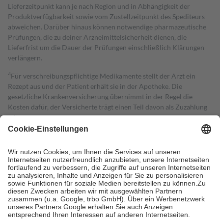
Lieferzeitpunkt kann je nach Region und in Abhängigkeit der
Produktverfügbarkeit sowie vom Zustellzeitpunkt des Spediteurs
abweichen. Darüber hinaus können notwendige pharmazeutische
Prüfungen, die zu deiner Arzneimittelsicherheit dienen, die
Lieferfrist um die Dauer der Prüfungen einschließlich Klärungen
verlängern.
4
Für verschreibungspflichtige Medikamente stellt der Arzt ein
Rezept aus und der Patient erhält sie in der Apotheke. Die
gesetzliche Krankenversicherung übernimmt in der Regel die
Kosten dafür, der Versicherte trägt einen Teil davon als Zuzahlung
mit.
Grundsätzlich leisten Mitglieder Zuzahlungen in Höhe von zehn
Prozent des Abgabepreises,
mindestens
jedoch
fünf Euro
und
höchstens zehn Euro.
Es sind jedoch nie mehr als die tatsächlichen
Kosten der Leistung zu entrichten.
Diese Regeln gelten grundsätzlich auch für Online-Apotheken.
Bei Heilmitteln und häuslicher Krankenpflege beträgt die
Zuzahlung zehn Prozent der Kosten sowie zehn Euro je
Verordnung.
Um das Engagement der Versicherten für ihre eigene Gesundheit zu