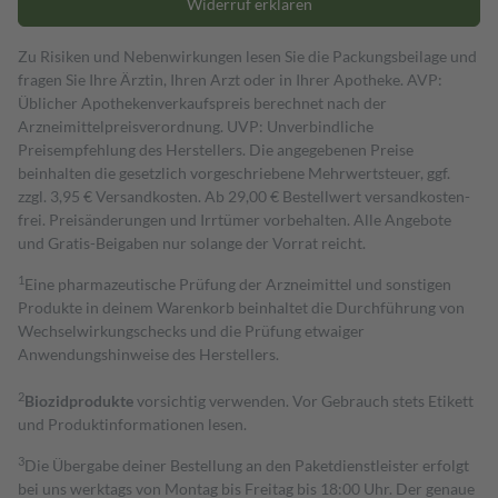
Widerruf erklären
Zu Risiken und Nebenwirkungen lesen Sie die Packungsbeilage und
fragen Sie Ihre Ärztin, Ihren Arzt oder in Ihrer Apotheke. AVP:
Üblicher Apothekenverkaufspreis berechnet nach der
Arzneimittelpreisverordnung. UVP: Unverbindliche
Preisempfehlung des Herstellers. Die angegebenen Preise
beinhalten die gesetzlich vorgeschriebene Mehrwertsteuer, ggf.
zzgl. 3,95 € Versandkosten. Ab 29,00 € Bestell­wert versand­kosten­
frei. Preisänderungen und Irrtümer vorbehalten. Alle Angebote
und Gratis-Beigaben nur solange der Vorrat reicht.
1
Eine pharmazeutische Prüfung der Arzneimittel und sonstigen
Produkte in deinem Warenkorb beinhaltet die Durchführung von
Wechselwirkungschecks und die Prüfung etwaiger
Anwendungshinweise des Herstellers.
2
Biozidprodukte
vorsichtig verwenden. Vor Gebrauch stets Etikett
und Produktinformationen lesen.
3
Die Übergabe deiner Bestellung an den Paketdienstleister erfolgt
bei uns werktags von Montag bis Freitag bis 18:00 Uhr. Der genaue