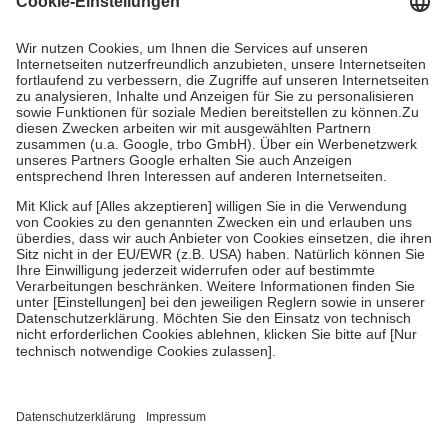
Prozent des Abgabepreises,
mindestens
jedoch
fünf Euro
und
höchstens zehn Euro.
Es sind jedoch nie mehr als die tatsächlichen
Kosten der Leistung zu entrichten.
Diese Regeln gelten grundsätzlich auch für Online-Apotheken.
Bei Heilmitteln und häuslicher Krankenpflege beträgt die
Zuzahlung zehn Prozent der Kosten sowie zehn Euro je
Verordnung.
Um das Engagement der Versicherten für ihre eigene Gesundheit zu
stärken und die besondere Stellung der Familie zu unterstützen,
fallen
keine Zuzahlungen
an bei:
• Kindern und Jugendlichen bis zum vollendeten 18. Lebensjahr
mit Ausnahme der Fahrkosten
• Untersuchungen zur Vorsorge und Früherkennung, die von der
GKV getragen werden
• empfohlenen Schutzimpfungen
• Harn- und Blutteststreifen
Wir nutzen Trusted Shops als unabhängigen Dienstleister für die
Einholung von Bewertungen. Trusted Shops hat Maßnahmen
getroffen, um sicherzustellen, dass es sich um echte Bewertungen
handelt. Mehr Informationen findest du hier: