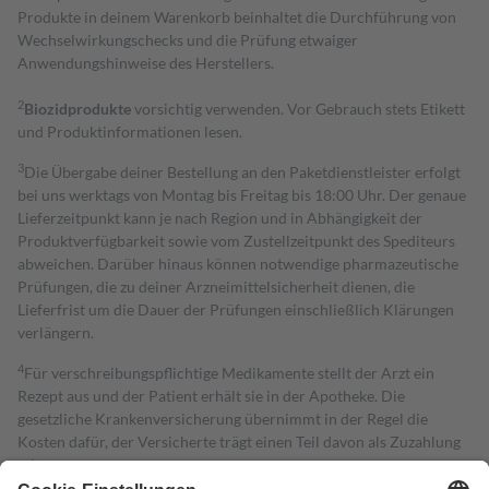
Produkte in deinem Warenkorb beinhaltet die Durchführung von
Wechselwirkungschecks und die Prüfung etwaiger
Anwendungshinweise des Herstellers.
2
Biozidprodukte
vorsichtig verwenden. Vor Gebrauch stets Etikett
und Produktinformationen lesen.
3
Die Übergabe deiner Bestellung an den Paketdienstleister erfolgt
bei uns werktags von Montag bis Freitag bis 18:00 Uhr. Der genaue
Lieferzeitpunkt kann je nach Region und in Abhängigkeit der
Produktverfügbarkeit sowie vom Zustellzeitpunkt des Spediteurs
abweichen. Darüber hinaus können notwendige pharmazeutische
Prüfungen, die zu deiner Arzneimittelsicherheit dienen, die
Lieferfrist um die Dauer der Prüfungen einschließlich Klärungen
verlängern.
4
Für verschreibungspflichtige Medikamente stellt der Arzt ein
Rezept aus und der Patient erhält sie in der Apotheke. Die
gesetzliche Krankenversicherung übernimmt in der Regel die
Kosten dafür, der Versicherte trägt einen Teil davon als Zuzahlung
mit.
Grundsätzlich leisten Mitglieder Zuzahlungen in Höhe von zehn