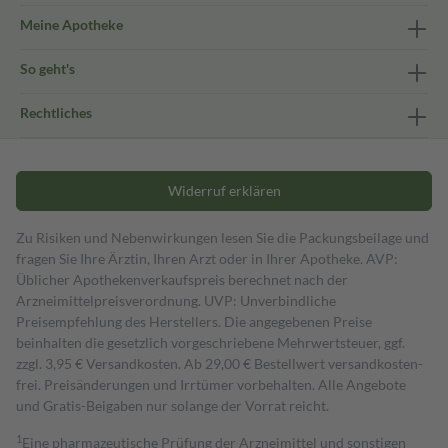
Meine Apotheke
So geht's
Rechtliches
Widerruf erklären
Zu Risiken und Nebenwirkungen lesen Sie die Packungsbeilage und
fragen Sie Ihre Ärztin, Ihren Arzt oder in Ihrer Apotheke. AVP:
Üblicher Apothekenverkaufspreis berechnet nach der
Arzneimittelpreisverordnung. UVP: Unverbindliche
Preisempfehlung des Herstellers. Die angegebenen Preise
beinhalten die gesetzlich vorgeschriebene Mehrwertsteuer, ggf.
zzgl. 3,95 € Versandkosten. Ab 29,00 € Bestell­wert versand­kosten­
frei. Preisänderungen und Irrtümer vorbehalten. Alle Angebote
und Gratis-Beigaben nur solange der Vorrat reicht.
1
Eine pharmazeutische Prüfung der Arzneimittel und sonstigen