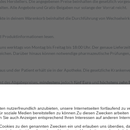
s Herstellers. Die angegebenen Preise beinhalten die gesetzlich vorgesc
alten. Alle Angebote und Gratis-Beigaben nur solange der Vorrat reicht.
dukte in deinem Warenkorb beinhaltet die Durchführung von Wechselwir
nd Produktinformationen lesen.
 uns werktags von Montag bis Freitag bis 18:00 Uhr. Der genaue Lieferze
ichen. Darüber hinaus können notwendige pharmazeutische Prüfungen, die
aus und der Patient erhält sie in der Apotheke. Die gesetzliche Krankenv
ent des Abgabepreises,
mindestens
jedoch
fünf Euro
und
höchstens zehn 
zehn Prozent der Kosten sowie zehn Euro je Verordnung.
rken und die besondere Stellung der Familie zu unterstützen, fallen
kein
 Ausnahme der Fahrkosten
 getragen werden