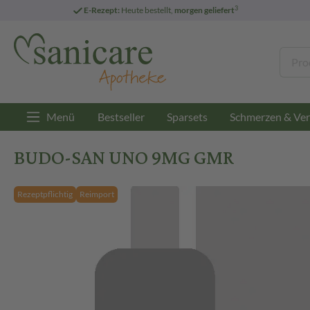
3
E-Rezept:
Heute bestellt,
morgen geliefert
Menü
Bestseller
Sparsets
Schmerzen & Ver
BUDO-SAN UNO 9MG GMR
Rezeptpflichtig
Reimport