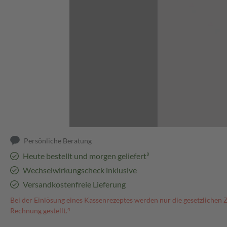
Abbildung kann abweichen
Persönliche Beratung
Heute bestellt und morgen geliefert³
Wechselwirkungscheck inklusive
Versandkostenfreie Lieferung
Bei der Einlösung eines Kassenrezeptes werden nur die gesetzlichen 
Rechnung gestellt.⁴