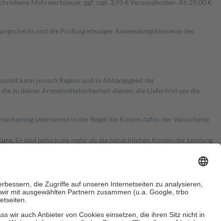
hriebene Mehrwertsteuer, ggf. zzgl. 3,95 € Versandkosten. Ab 29,00 €
kungschecks und die Prüfung etwaiger Anwendungshinweise des
itpunkt kann je nach Region und in Abhängigkeit der
 zu deiner Arzneimittelsicherheit dienen, die Lieferfrist um die
ersicherung übernimmt in der Regel die Kosten dafür, der Versicherte
Euro.
Es sind jedoch nie mehr als die tatsächlichen Kosten der Leistung
e Zuzahlungen
an bei: