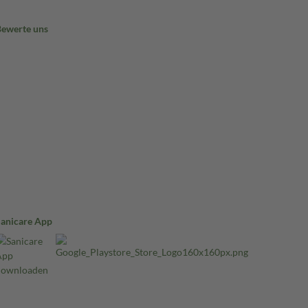
Bewerte uns
Sanicare App