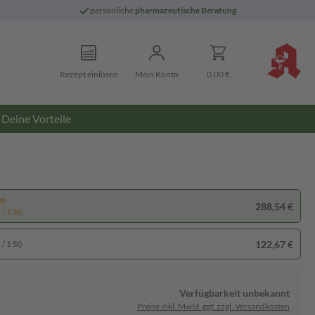
persönliche
pharmazeutische Beratung
Rezept einlösen
Mein Konto
0,00 €
Deine Vorteile
pp
288,54 €
/ 1 St)
122,67 €
/ 1 St)
Verfügbarkeit unbekannt
Preise inkl. MwSt. ggf. zzgl. Versandkosten