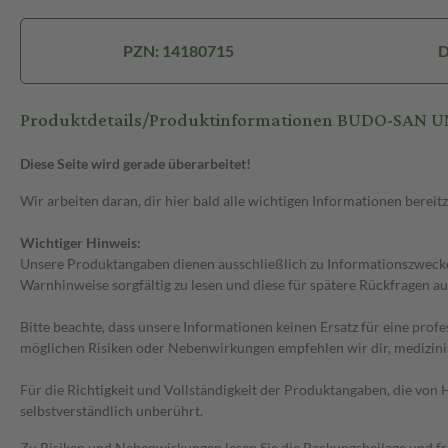
PZN: 14180715
D
Produktdetails/Produktinformationen BUDO-SAN
Diese Seite wird gerade überarbeitet!
Wir arbeiten daran, dir hier bald alle wichtigen Informationen bereitz
Wichtiger Hinweis:
Unsere Produktangaben dienen ausschließlich zu Informationszwecken
Warnhinweise sorgfältig zu lesen und diese für spätere Rückfragen au
Bitte beachte, dass unsere Informationen keinen Ersatz für eine prof
möglichen Risiken oder Nebenwirkungen empfehlen wir dir, medizini
Für die Richtigkeit und Vollständigkeit der Produktangaben, die vo
selbstverständlich unberührt.
Zu Risiken und Nebenwirkungen lesen Sie die Packungsbeilage und frag