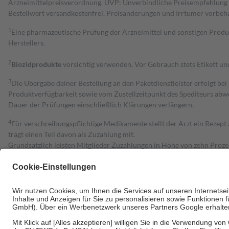
Arzneimittelpreisverordnung. UVP: Unverbindliche Preisempfehlung de
Bestell­wert versand­kosten­frei. Preisänderungen und Irrtümer vorbeh
1
Eine pharmazeutische Prüfung der Arzneimittel und sonstigen Pro
Herstellers.
2
Biozidprodukte
vorsichtig verwenden. Vor Gebrauch stets Etikett u
3
Die Übergabe deiner Bestellung an den Paketdienstleister erfolgt bei
Produktverfügbarkeit sowie vom Zustellzeitpunkt des Spediteurs abwe
Dauer der Prüfungen einschließlich Klärungen verlängern.
4
Für verschreibungspflichtige Medikamente stellt der Arzt ein Rezept 
trägt einen Teil davon als Zuzahlung mit.
Grundsätzlich leisten Mitglieder Zuzahlungen in Höhe von zehn Proz
zu entrichten.
Diese Regeln gelten grundsätzlich auch für Online-Apotheken.
Bei Heilmitteln und häuslicher Krankenpflege beträgt die Zuzahlung 
Um das Engagement der Versicherten für ihre eigene Gesundheit zu stä
• Kindern und Jugendlichen bis zum vollendeten 18. Lebensjahr mit
• Untersuchungen zur Vorsorge und Früherkennung, die von der GKV
• empfohlenen Schutzimpfungen