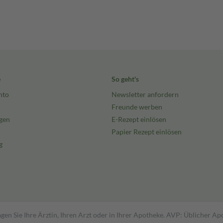
e
So geht's
nto
Newsletter anfordern
Freunde werben
gen
E-Rezept einlösen
Papier Rezept einlösen
g
gen Sie Ihre Ärztin, Ihren Arzt oder in Ihrer Apotheke. AVP: Üblicher A