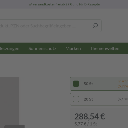
versandkostenfrei
ab 29 € und für E-Rezepte
letzungen
Sonnenschutz
Marken
Themenwelten
Sparti
50 St
(5,77 € 
20 St
(6,13 € 
288,54 €
5,77 € / 1 St