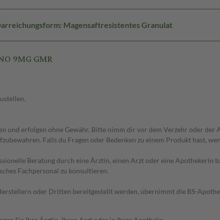
arreichungsform: Magensaftresistentes Granulat
 UNO 9MG GMR
ustellen.
 und erfolgen ohne Gewähr. Bitte nimm dir vor dem Verzehr oder der An
fzubewahren. Falls du Fragen oder Bedenken zu einem Produkt hast, wende
essionelle Beratung durch eine Ärztin, einen Arzt oder eine Apothekerin
sches Fachpersonal zu konsultieren.
n Herstellern oder Dritten bereitgestellt werden, übernimmt die BS-Apot
en Sie Ihre Ärztin, Ihren Arzt oder in Ihrer Apotheke.