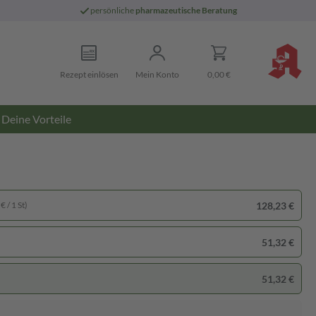
persönliche
pharmazeutische Beratung
Rezept einlösen
Mein Konto
0,00 €
Deine Vorteile
128,23 €
€ / 1 St)
51,32 €
51,32 €