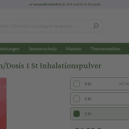
versandkostenfrei
ab 29 € und für E-Rezepte
letzungen
Sonnenschutz
Marken
Themenwelten
/Dosis 1 St Inhalationspulver
3 St
(42,74 
1 St
1 St