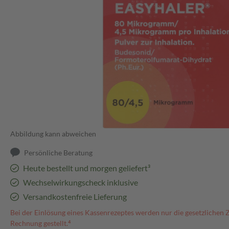
Abbildung kann abweichen
Persönliche Beratung
Heute bestellt und morgen geliefert³
Wechselwirkungscheck inklusive
Versandkostenfreie Lieferung
Bei der Einlösung eines Kassenrezeptes werden nur die gesetzlichen 
Rechnung gestellt.⁴