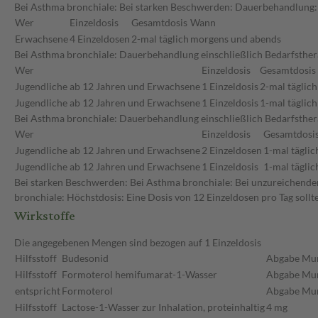
Bei Asthma bronchiale: Bei starken Beschwerden: Dauerbehandlung:
Wer
Einzeldosis
Gesamtdosis
Wann
Erwachsene
4 Einzeldosen
2-mal täglich
morgens und abends
Bei Asthma bronchiale: Dauerbehandlung einschließlich Bedarfsther
Wer
Einzeldosis
Gesamtdosis
Jugendliche ab 12 Jahren und Erwachsene
1 Einzeldosis
2-mal täglich
Jugendliche ab 12 Jahren und Erwachsene
1 Einzeldosis
1-mal täglich
Bei Asthma bronchiale: Dauerbehandlung einschließlich Bedarfsthera
Wer
Einzeldosis
Gesamtdosi
Jugendliche ab 12 Jahren und Erwachsene
2 Einzeldosen
1-mal täglic
Jugendliche ab 12 Jahren und Erwachsene
1 Einzeldosis
1-mal täglic
Bei starken Beschwerden: Bei Asthma bronchiale: Bei unzureichende
bronchiale: Höchstdosis: Eine Dosis von 12 Einzeldosen pro Tag sollt
Wirkstoffe
Die angegebenen Mengen sind bezogen auf 1 Einzeldosis
Hilfsstoff
Budesonid
Abgabe Mu
Hilfsstoff
Formoterol hemifumarat-1-Wasser
Abgabe Mu
entspricht
Formoterol
Abgabe Mu
Hilfsstoff
Lactose-1-Wasser zur Inhalation, proteinhaltig
4 mg