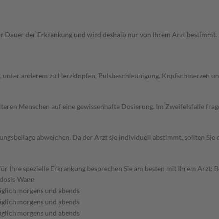
Dauer der Erkrankung und wird deshalb nur von Ihrem Arzt bestimmt. Pri
 unter anderem zu Herzklopfen, Pulsbeschleunigung, Kopfschmerzen und 
d älteren Menschen auf eine gewissenhafte Dosierung. Im Zweifelsfalle f
gsbeilage abweichen. Da der Arzt sie individuell abstimmt, sollten Si
r Ihre spezielle Erkrankung besprechen Sie am besten mit Ihrem Arzt: 
dosis
Wann
äglich
morgens und abends
äglich
morgens und abends
äglich
morgens und abends