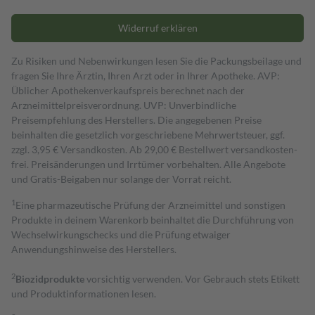
Widerruf erklären
Zu Risiken und Nebenwirkungen lesen Sie die Packungsbeilage und
fragen Sie Ihre Ärztin, Ihren Arzt oder in Ihrer Apotheke. AVP:
Üblicher Apothekenverkaufspreis berechnet nach der
Arzneimittelpreisverordnung. UVP: Unverbindliche
Preisempfehlung des Herstellers. Die angegebenen Preise
beinhalten die gesetzlich vorgeschriebene Mehrwertsteuer, ggf.
zzgl. 3,95 € Versandkosten. Ab 29,00 € Bestell­wert versand­kosten­
frei. Preisänderungen und Irrtümer vorbehalten. Alle Angebote
und Gratis-Beigaben nur solange der Vorrat reicht.
1
Eine pharmazeutische Prüfung der Arzneimittel und sonstigen
Produkte in deinem Warenkorb beinhaltet die Durchführung von
Wechselwirkungschecks und die Prüfung etwaiger
Anwendungshinweise des Herstellers.
2
Biozidprodukte
vorsichtig verwenden. Vor Gebrauch stets Etikett
und Produktinformationen lesen.