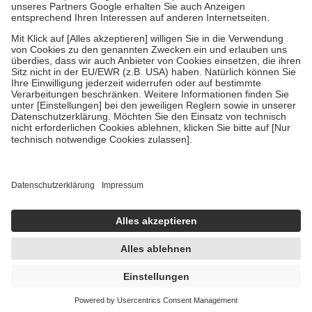
Um das Engagement der Versicherten für ihre eigene Gesundheit zu
stärken und die besondere Stellung der Familie zu unterstützen,
fallen
keine Zuzahlungen
an bei:
• Kindern und Jugendlichen bis zum vollendeten 18. Lebensjahr
mit Ausnahme der Fahrkosten
• Untersuchungen zur Vorsorge und Früherkennung, die von der
GKV getragen werden
• empfohlenen Schutzimpfungen
• Harn- und Blutteststreifen
Wir nutzen Trusted Shops als unabhängigen Dienstleister für die
Einholung von Bewertungen. Trusted Shops hat Maßnahmen
getroffen, um sicherzustellen, dass es sich um echte Bewertungen
handelt. Mehr Informationen findest du hier:
https://help.etrusted.com/hc/de/articles/4419944605341
Einige Bilder und Inhalte wurden unter Zuhilfenahme künstlicher
Intelligenz erstellt.