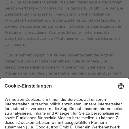
3
Die Übergabe deiner Bestellung an den Paketdienstleister erfolgt
bei uns werktags von Montag bis Freitag bis 18:00 Uhr. Der genaue
Lieferzeitpunkt kann je nach Region und in Abhängigkeit der
Produktverfügbarkeit sowie vom Zustellzeitpunkt des Spediteurs
abweichen. Darüber hinaus können notwendige pharmazeutische
Prüfungen, die zu deiner Arzneimittelsicherheit dienen, die
Lieferfrist um die Dauer der Prüfungen einschließlich Klärungen
verlängern.
4
Für verschreibungspflichtige Medikamente stellt der Arzt ein
Rezept aus und der Patient erhält sie in der Apotheke. Die
gesetzliche Krankenversicherung übernimmt in der Regel die
Kosten dafür, der Versicherte trägt einen Teil davon als Zuzahlung
mit.
Grundsätzlich leisten Mitglieder Zuzahlungen in Höhe von zehn
Prozent des Abgabepreises,
mindestens
jedoch
fünf Euro
und
höchstens zehn Euro.
Es sind jedoch nie mehr als die tatsächlichen
Kosten der Leistung zu entrichten.
Diese Regeln gelten grundsätzlich auch für Online-Apotheken.
Bei Heilmitteln und häuslicher Krankenpflege beträgt die
Zuzahlung zehn Prozent der Kosten sowie zehn Euro je
Verordnung.