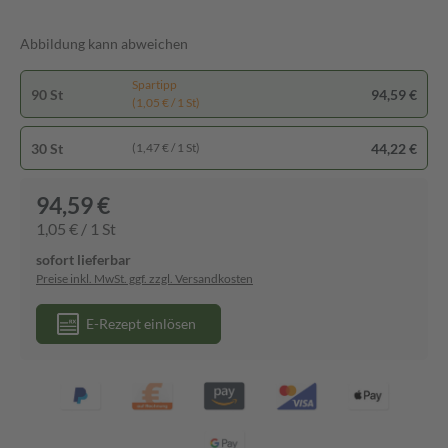
Abbildung kann abweichen
Spartipp
90 St
94,59 €
(1,05 € / 1 St)
30 St
44,22 €
(1,47 € / 1 St)
94,59 €
1,05 € / 1 St
sofort lieferbar
Preise inkl. MwSt. ggf. zzgl. Versandkosten
E-Rezept einlösen