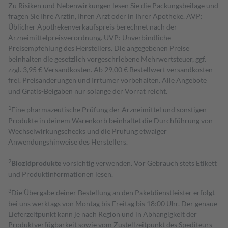
Zu Risiken und Nebenwirkungen lesen Sie die Packungsbeilage und
fragen Sie Ihre Ärztin, Ihren Arzt oder in Ihrer Apotheke. AVP:
Üblicher Apothekenverkaufspreis berechnet nach der
Arzneimittelpreisverordnung. UVP: Unverbindliche
Preisempfehlung des Herstellers. Die angegebenen Preise
beinhalten die gesetzlich vorgeschriebene Mehrwertsteuer, ggf.
zzgl. 3,95 € Versandkosten. Ab 29,00 € Bestell­wert versand­kosten­
frei. Preisänderungen und Irrtümer vorbehalten. Alle Angebote
und Gratis-Beigaben nur solange der Vorrat reicht.
1
Eine pharmazeutische Prüfung der Arzneimittel und sonstigen
Produkte in deinem Warenkorb beinhaltet die Durchführung von
Wechselwirkungschecks und die Prüfung etwaiger
Anwendungshinweise des Herstellers.
2
Biozidprodukte
vorsichtig verwenden. Vor Gebrauch stets Etikett
und Produktinformationen lesen.
3
Die Übergabe deiner Bestellung an den Paketdienstleister erfolgt
bei uns werktags von Montag bis Freitag bis 18:00 Uhr. Der genaue
Lieferzeitpunkt kann je nach Region und in Abhängigkeit der
Produktverfügbarkeit sowie vom Zustellzeitpunkt des Spediteurs