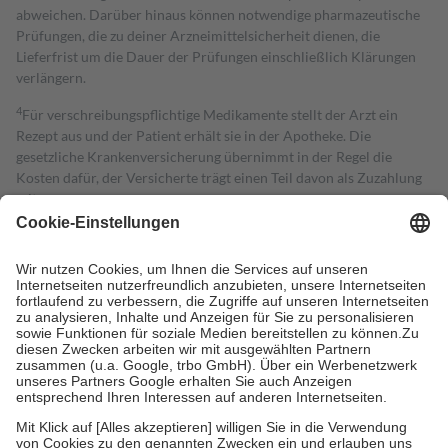
abweichen. Darüber hinaus können notwendige pharmazeutische
Prüfungen, die zu deiner Arzneimittelsicherheit dienen, die
Lieferfrist um die Dauer der Prüfungen einschließlich Klärungen
verlängern.
4
Für verschreibungspflichtige Medikamente stellt der Arzt ein
Rezept aus und der Patient erhält sie in der Apotheke. Die
gesetzliche Krankenversicherung übernimmt in der Regel die
Kosten dafür, der Versicherte trägt einen Teil davon als Zuzahlung
mit.
Grundsätzlich leisten Mitglieder Zuzahlungen in Höhe von zehn
Prozent des Abgabepreises,
mindestens
jedoch
fünf Euro
und
höchstens zehn Euro.
Es sind jedoch nie mehr als die tatsächlichen
Kosten der Leistung zu entrichten.
Diese Regeln gelten grundsätzlich auch für Online-Apotheken.
Bei Heilmitteln und häuslicher Krankenpflege beträgt die
Zuzahlung zehn Prozent der Kosten sowie zehn Euro je
Verordnung.
Um das Engagement der Versicherten für ihre eigene Gesundheit zu
stärken und die besondere Stellung der Familie zu unterstützen,
fallen
keine Zuzahlungen
an bei: