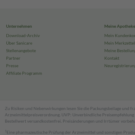
Unternehmen
Meine Apothek
Download-Archiv
Mein Kundenko
Über Sanicare
Mein Merkzettel
Stellenangebote
Meine Bestellun
Partner
Kontakt
Presse
Neuregistrierun
Affiliate Programm
Zu Risiken und Nebenwirkungen lesen Sie die Packungsbeilage und fra
Arzneimittelpreisverordnung. UVP: Unverbindliche Preisempfehlung de
Bestell­wert versand­kosten­frei. Preisänderungen und Irrtümer vorbeh
1
Eine pharmazeutische Prüfung der Arzneimittel und sonstigen Pro