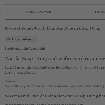
PZN: 08671998
Darre
Produktdetails/Produktinformationen Busp 10mg
Packungsbeilage
Sende jetzt dein Rezept ein!
Was ist Busp 10 mg und wofür wird es ange
Busp 10 mg ist ein Arzneimittel zur Behandlung von Angst- und Spa
Spannungszuständen.
Hinweis:
Nicht alle Angstzustände erfordern eine medikamentöse Behandlung. 
Was musst du vor der Einnahme von Busp 10 mg be
Verkehrstüchtigkeit und das Bedienen von Maschinen