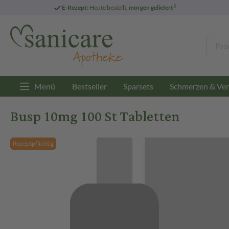
3
E-Rezept:
Heute bestellt,
morgen geliefert
Menü
Bestseller
Sparsets
Schmerzen & Ver
Busp 10mg 100 St Tabletten
Rezeptpflichtig