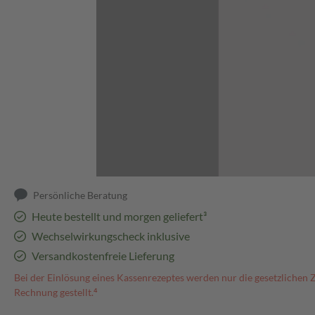
Abbildung kann abweichen
Persönliche Beratung
Heute bestellt und morgen geliefert³
Wechselwirkungscheck inklusive
Versandkostenfreie Lieferung
Bei der Einlösung eines Kassenrezeptes werden nur die gesetzlichen 
Rechnung gestellt.⁴