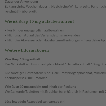
Dauer der Anwendung
Es kann einige Wochen dauern, bis sich eine Wirkung zeigt. Falls nach
regelmäßig überprüft.
Wie ist Busp 10 mg aufzubewahren?
• Für Kinder unzugänglich aufbewahren
• Nicht nach Ablauf des Verfallsdatums verwenden
• Nicht im Abwasser oder Haushaltsmüll entsorgen – frage deine Ap
Weitere Informationen
Was Busp 10 mg enthält
Der Wirkstoff ist: Buspironhydrochlorid 1 Tablette enthält 10 mg Bu
Die sonstigen Bestandteile sind: Calciumhydrogenphosphat, mikrokris
hochdisperses Siliciumdioxid
Wie Busp 10 mg aussieht und Inhalt der Packung
Weiße, runde Tabletten mit Bruchkerbe, erhältlich in Packungen mit 2
Löse jetzt dein Rezept bei sanicare.de ein!