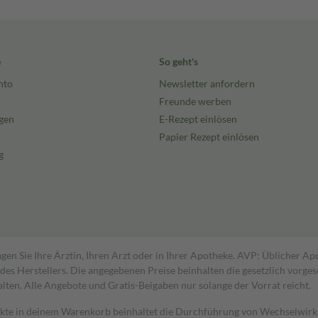
e
So geht's
nto
Newsletter anfordern
Freunde werben
gen
E-Rezept einlösen
Papier Rezept einlösen
g
gen Sie Ihre Ärztin, Ihren Arzt oder in Ihrer Apotheke. AVP: Üblicher A
s Herstellers. Die angegebenen Preise beinhalten die gesetzlich vorgesc
alten. Alle Angebote und Gratis-Beigaben nur solange der Vorrat reicht.
dukte in deinem Warenkorb beinhaltet die Durchführung von Wechselwir