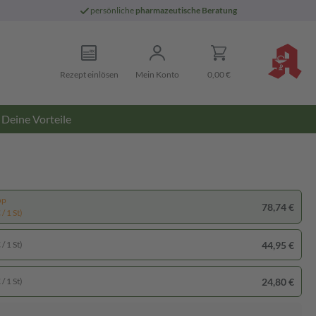
persönliche
pharmazeutische Beratung
Rezept einlösen
Mein Konto
0,00 €
Deine Vorteile
pp
78,74 €
/ 1 St)
44,95 €
/ 1 St)
24,80 €
/ 1 St)