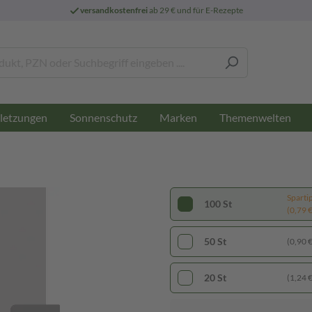
versandkostenfrei
ab 29 € und für E-Rezepte
letzungen
Sonnenschutz
Marken
Themenwelten
Sparti
100 St
(0,79 € 
50 St
(0,90 € 
20 St
(1,24 € 