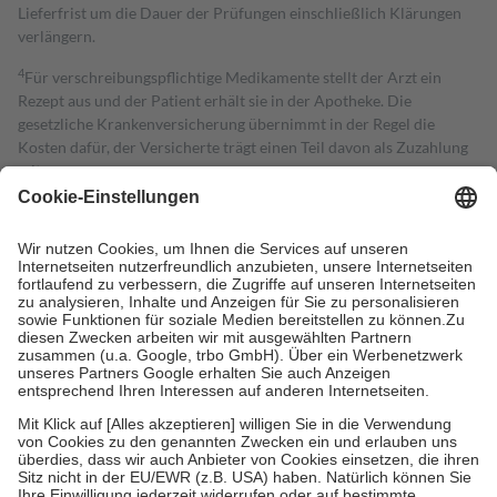
Lieferfrist um die Dauer der Prüfungen einschließlich Klärungen
verlängern.
4
Für verschreibungspflichtige Medikamente stellt der Arzt ein
Rezept aus und der Patient erhält sie in der Apotheke. Die
gesetzliche Krankenversicherung übernimmt in der Regel die
Kosten dafür, der Versicherte trägt einen Teil davon als Zuzahlung
mit.
Grundsätzlich leisten Mitglieder Zuzahlungen in Höhe von zehn
Prozent des Abgabepreises,
mindestens
jedoch
fünf Euro
und
höchstens zehn Euro.
Es sind jedoch nie mehr als die tatsächlichen
Kosten der Leistung zu entrichten.
Diese Regeln gelten grundsätzlich auch für Online-Apotheken.
Bei Heilmitteln und häuslicher Krankenpflege beträgt die
Zuzahlung zehn Prozent der Kosten sowie zehn Euro je
Verordnung.
Um das Engagement der Versicherten für ihre eigene Gesundheit zu
stärken und die besondere Stellung der Familie zu unterstützen,
fallen
keine Zuzahlungen
an bei:
• Kindern und Jugendlichen bis zum vollendeten 18. Lebensjahr
mit Ausnahme der Fahrkosten
• Untersuchungen zur Vorsorge und Früherkennung, die von der