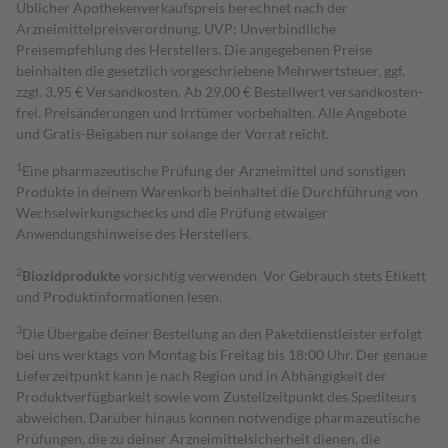
Üblicher Apothekenverkaufspreis berechnet nach der
Arzneimittelpreisverordnung. UVP: Unverbindliche
Preisempfehlung des Herstellers. Die angegebenen Preise
beinhalten die gesetzlich vorgeschriebene Mehrwertsteuer, ggf.
zzgl. 3,95 € Versandkosten. Ab 29,00 € Bestell­wert versand­kosten­
frei. Preisänderungen und Irrtümer vorbehalten. Alle Angebote
und Gratis-Beigaben nur solange der Vorrat reicht.
1
Eine pharmazeutische Prüfung der Arzneimittel und sonstigen
Produkte in deinem Warenkorb beinhaltet die Durchführung von
Wechselwirkungschecks und die Prüfung etwaiger
Anwendungshinweise des Herstellers.
2
Biozidprodukte
vorsichtig verwenden. Vor Gebrauch stets Etikett
und Produktinformationen lesen.
3
Die Übergabe deiner Bestellung an den Paketdienstleister erfolgt
bei uns werktags von Montag bis Freitag bis 18:00 Uhr. Der genaue
Lieferzeitpunkt kann je nach Region und in Abhängigkeit der
Produktverfügbarkeit sowie vom Zustellzeitpunkt des Spediteurs
abweichen. Darüber hinaus können notwendige pharmazeutische
Prüfungen, die zu deiner Arzneimittelsicherheit dienen, die