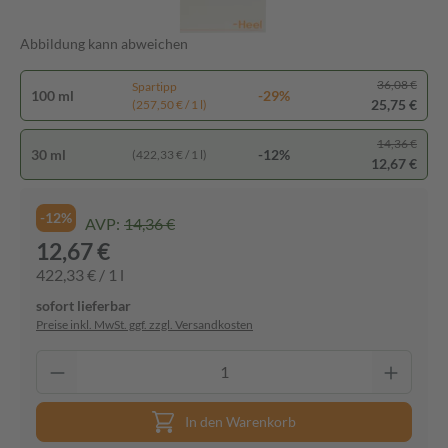
Abbildung kann abweichen
36,08 €
Spartipp
100 ml
-29%
25,75 €
(257,50 € / 1 l)
14,36 €
30 ml
-12%
(422,33 € / 1 l)
12,67 €
-12%
AVP:
14,36 €
12,67 €
422,33 € / 1 l
sofort lieferbar
Preise inkl. MwSt. ggf. zzgl. Versandkosten
In den Warenkorb