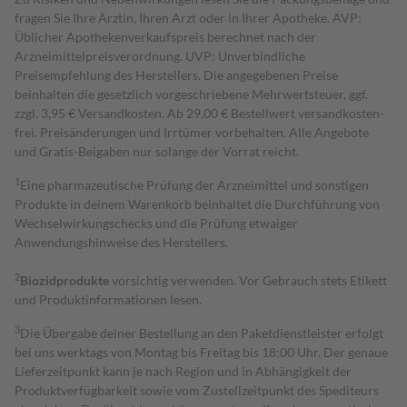
fragen Sie Ihre Ärztin, Ihren Arzt oder in Ihrer Apotheke. AVP:
Üblicher Apothekenverkaufspreis berechnet nach der
Arzneimittelpreisverordnung. UVP: Unverbindliche
Preisempfehlung des Herstellers. Die angegebenen Preise
beinhalten die gesetzlich vorgeschriebene Mehrwertsteuer, ggf.
zzgl. 3,95 € Versandkosten. Ab 29,00 € Bestell­wert versand­kosten­
frei. Preisänderungen und Irrtümer vorbehalten. Alle Angebote
und Gratis-Beigaben nur solange der Vorrat reicht.
1
Eine pharmazeutische Prüfung der Arzneimittel und sonstigen
Produkte in deinem Warenkorb beinhaltet die Durchführung von
Wechselwirkungschecks und die Prüfung etwaiger
Anwendungshinweise des Herstellers.
2
Biozidprodukte
vorsichtig verwenden. Vor Gebrauch stets Etikett
und Produktinformationen lesen.
3
Die Übergabe deiner Bestellung an den Paketdienstleister erfolgt
bei uns werktags von Montag bis Freitag bis 18:00 Uhr. Der genaue
Lieferzeitpunkt kann je nach Region und in Abhängigkeit der
Produktverfügbarkeit sowie vom Zustellzeitpunkt des Spediteurs