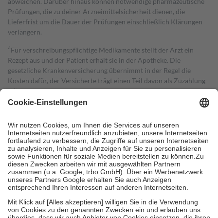
abweichen. Darüber hinaus können notwendige pharmazeutische
Prüfungen, die zu deiner Arzneimittelsicherheit dienen, die
Lieferfrist um die Dauer der Prüfungen einschließlich Klärungen
verlängern.
4
Für verschreibungspflichtige Medikamente stellt der Arzt ein
Rezept aus und der Patient erhält sie in der Apotheke. Die
gesetzliche Krankenversicherung übernimmt in der Regel die
Kosten dafür, der Versicherte trägt einen Teil davon als Zuzahlung
mit.
Grundsätzlich leisten Mitglieder Zuzahlungen in Höhe von zehn
Prozent des Abgabepreises,
mindestens
jedoch
fünf Euro
und
höchstens zehn Euro.
Es sind jedoch nie mehr als die tatsächlichen
Kosten der Leistung zu entrichten.
Diese Regeln gelten grundsätzlich auch für Online-Apotheken.
Bei Heilmitteln und häuslicher Krankenpflege beträgt die
Zuzahlung zehn Prozent der Kosten sowie zehn Euro je
Verordnung.
Um das Engagement der Versicherten für ihre eigene Gesundheit zu
stärken und die besondere Stellung der Familie zu unterstützen,
fallen
keine Zuzahlungen
an bei:
• Kindern und Jugendlichen bis zum vollendeten 18. Lebensjahr