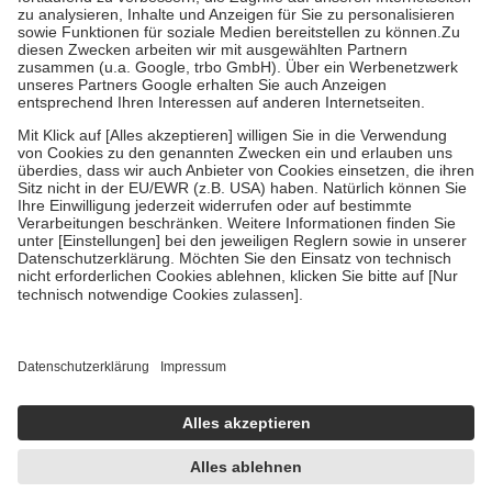
Bei Heilmitteln und häuslicher Krankenpflege beträgt die
Zuzahlung zehn Prozent der Kosten sowie zehn Euro je
Verordnung.
Um das Engagement der Versicherten für ihre eigene Gesundheit zu
stärken und die besondere Stellung der Familie zu unterstützen,
fallen
keine Zuzahlungen
an bei:
• Kindern und Jugendlichen bis zum vollendeten 18. Lebensjahr
mit Ausnahme der Fahrkosten
• Untersuchungen zur Vorsorge und Früherkennung, die von der
GKV getragen werden
• empfohlenen Schutzimpfungen
• Harn- und Blutteststreifen
Wir nutzen Trusted Shops als unabhängigen Dienstleister für die
Einholung von Bewertungen. Trusted Shops hat Maßnahmen
getroffen, um sicherzustellen, dass es sich um echte Bewertungen
handelt. Mehr Informationen findest du hier:
https://help.etrusted.com/hc/de/articles/4419944605341
Einige Bilder und Inhalte wurden unter Zuhilfenahme künstlicher
Intelligenz erstellt.