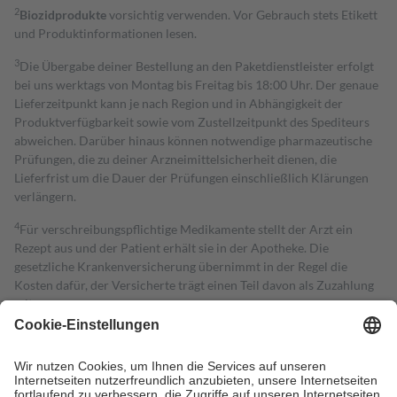
2
Biozidprodukte
vorsichtig verwenden. Vor Gebrauch stets Etikett
und Produktinformationen lesen.
3
Die Übergabe deiner Bestellung an den Paketdienstleister erfolgt
bei uns werktags von Montag bis Freitag bis 18:00 Uhr. Der genaue
Lieferzeitpunkt kann je nach Region und in Abhängigkeit der
Produktverfügbarkeit sowie vom Zustellzeitpunkt des Spediteurs
abweichen. Darüber hinaus können notwendige pharmazeutische
Prüfungen, die zu deiner Arzneimittelsicherheit dienen, die
Lieferfrist um die Dauer der Prüfungen einschließlich Klärungen
verlängern.
4
Für verschreibungspflichtige Medikamente stellt der Arzt ein
Rezept aus und der Patient erhält sie in der Apotheke. Die
gesetzliche Krankenversicherung übernimmt in der Regel die
Kosten dafür, der Versicherte trägt einen Teil davon als Zuzahlung
mit.
Grundsätzlich leisten Mitglieder Zuzahlungen in Höhe von zehn
Prozent des Abgabepreises,
mindestens
jedoch
fünf Euro
und
höchstens zehn Euro.
Es sind jedoch nie mehr als die tatsächlichen
Kosten der Leistung zu entrichten.
Diese Regeln gelten grundsätzlich auch für Online-Apotheken.