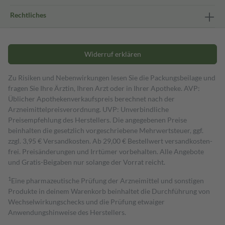
Rechtliches
Widerruf erklären
Zu Risiken und Nebenwirkungen lesen Sie die Packungsbeilage und
fragen Sie Ihre Ärztin, Ihren Arzt oder in Ihrer Apotheke. AVP:
Üblicher Apothekenverkaufspreis berechnet nach der
Arzneimittelpreisverordnung. UVP: Unverbindliche
Preisempfehlung des Herstellers. Die angegebenen Preise
beinhalten die gesetzlich vorgeschriebene Mehrwertsteuer, ggf.
zzgl. 3,95 € Versandkosten. Ab 29,00 € Bestell­wert versand­kosten­
frei. Preisänderungen und Irrtümer vorbehalten. Alle Angebote
und Gratis-Beigaben nur solange der Vorrat reicht.
1
Eine pharmazeutische Prüfung der Arzneimittel und sonstigen
Produkte in deinem Warenkorb beinhaltet die Durchführung von
Wechselwirkungschecks und die Prüfung etwaiger
Anwendungshinweise des Herstellers.