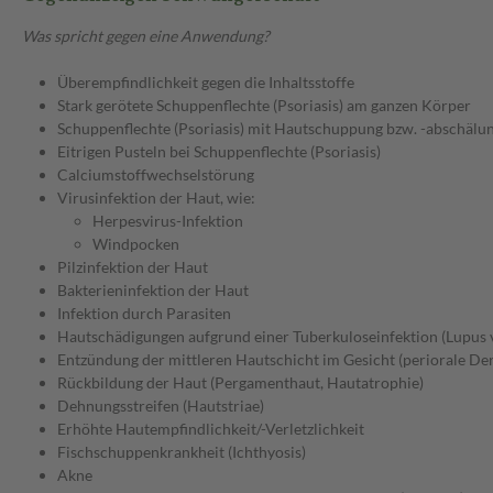
Was spricht gegen eine Anwendung?
Überempfindlichkeit gegen die Inhaltsstoffe
Stark gerötete Schuppenflechte (Psoriasis) am ganzen Körper
Schuppenflechte (Psoriasis) mit Hautschuppung bzw. -abschälu
Eitrigen Pusteln bei Schuppenflechte (Psoriasis)
Calciumstoffwechselstörung
Virusinfektion der Haut, wie:
Herpesvirus-Infektion
Windpocken
Pilzinfektion der Haut
Bakterieninfektion der Haut
Infektion durch Parasiten
Hautschädigungen aufgrund einer Tuberkuloseinfektion (Lupus v
Entzündung der mittleren Hautschicht im Gesicht (periorale Der
Rückbildung der Haut (Pergamenthaut, Hautatrophie)
Dehnungsstreifen (Hautstriae)
Erhöhte Hautempfindlichkeit/-Verletzlichkeit
Fischschuppenkrankheit (Ichthyosis)
Akne