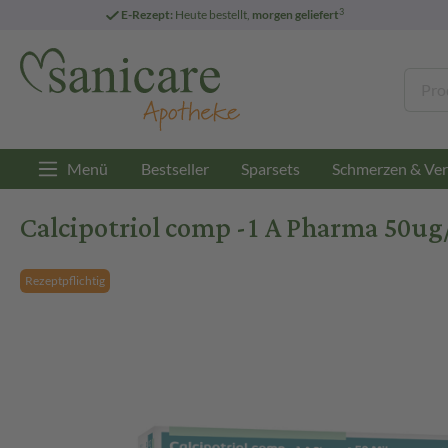
3
E-Rezept:
Heute bestellt,
morgen geliefert
Menü
Bestseller
Sparsets
Schmerzen & Ver
Calcipotriol comp -1 A Pharma 50ug/
Rezeptpflichtig