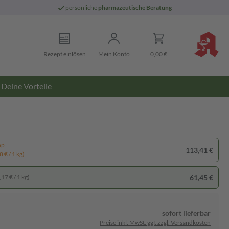
persönliche
pharmazeutische Beratung
Rezept einlösen
Mein Konto
0,00 €
Deine Vorteile
pp
113,41 €
 € / 1 kg)
61,45 €
17 € / 1 kg)
sofort lieferbar
Preise inkl. MwSt. ggf. zzgl. Versandkosten