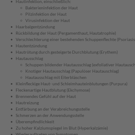
Hautinfektion, einschließlich:
Bakterieninfektion der Haut
Pilzinfektion der Haut
Virusinfektion der Haut
Haarbalgentzündung
Rückbildung der Haut (Pergamenthaut, Hautatrophie)
Verschlechterung einer bestehenden Schuppenflechte (Psoriasis
Hautentzündung
Hautrötung durch gesteigerte Durchblutung (Erythem)
Hautausschlag
Schuppen bildender Hautausschlag (exfoliativer Hautausch
Knotiger Hautausschlag (Papulöser Hautauschlag)
Hautausschlag mit Eiterbläschen
Kleinfleckige Haut- und Schleimhauteinblutungen (Purpura)
Fleckenartige Hautblutung (Ekchymose)
Brennendes Gefühl auf der Haut
Hautreizung
Entfärbung an der Verabreichungsstelle
Schmerzen an der Anwendungsstelle
Überempfindlichkeit
Zu hoher Kalziumspiegel im Blut (Hyperkalzämie)
Wiederauftreten von Symptomen