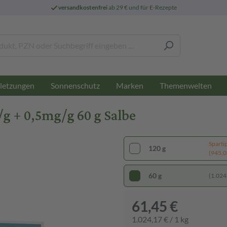
versandkostenfrei
ab 29 € und für E-Rezepte
letzungen
Sonnenschutz
Marken
Themenwelten
g + 0,5mg/g 60 g Salbe
Sparti
120 g
(945,08
60 g
(1.024,
61,45 €
1.024,17 € / 1 kg