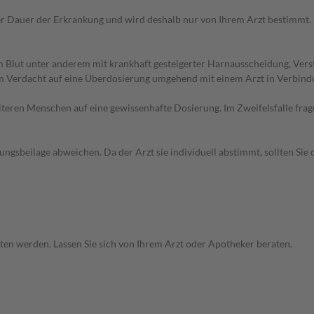
er Dauer der Erkrankung und wird deshalb nur von Ihrem Arzt bestimm
m Blut unter anderem mit krankhaft gesteigerter Harnausscheidung, Ver
m Verdacht auf eine Überdosierung umgehend mit einem Arzt in Verbind
d älteren Menschen auf eine gewissenhafte Dosierung. Im Zweifelsfalle f
gsbeilage abweichen. Da der Arzt sie individuell abstimmt, sollten Si
itten werden. Lassen Sie sich von Ihrem Arzt oder Apotheker beraten.