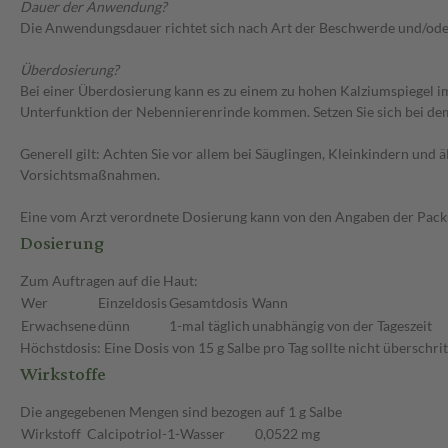
Dauer der Anwendung?
Die Anwendungsdauer richtet sich nach Art der Beschwerde und/od
Überdosierung?
Bei einer Überdosierung kann es zu einem zu hohen Kalziumspiegel i
Unterfunktion der Nebennierenrinde kommen. Setzen Sie sich bei de
Generell gilt: Achten Sie vor allem bei Säuglingen, Kleinkindern un
Vorsichtsmaßnahmen.
Eine vom Arzt verordnete Dosierung kann von den Angaben der Packun
Dosierung
Zum Auftragen auf die Haut:
Wer
Einzeldosis
Gesamtdosis
Wann
Erwachsene
dünn
1-mal täglich
unabhängig von der Tageszeit
Höchstdosis: Eine Dosis von 15 g Salbe pro Tag sollte nicht überschr
Wirkstoffe
Die angegebenen Mengen sind bezogen auf 1 g Salbe
Wirkstoff
Calcipotriol-1-Wasser
0,0522 mg