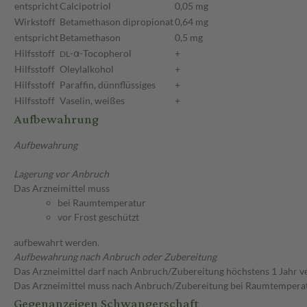
entspricht
Calcipotriol
0,05 mg
Wirkstoff
Betamethason dipropionat
0,64 mg
entspricht
Betamethason
0,5 mg
Hilfsstoff
-α-Tocopherol
+
DL
Hilfsstoff
Oleylalkohol
+
Hilfsstoff
Paraffin, dünnflüssiges
+
Hilfsstoff
Vaselin, weißes
+
Aufbewahrung
Aufbewahrung
Lagerung vor Anbruch
Das Arzneimittel muss
bei Raumtemperatur
vor Frost geschützt
aufbewahrt werden.
Aufbewahrung nach Anbruch oder Zubereitung
Das Arzneimittel darf nach Anbruch/Zubereitung höchstens 1 Jahr 
Das Arzneimittel muss nach Anbruch/Zubereitung bei Raumtempera
Gegenanzeigen Schwangerschaft