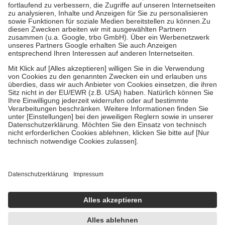
Prozent des Abgabepreises,
mindestens
jedoch
fünf Euro
und
höchstens zehn Euro.
Es sind jedoch nie mehr als die tatsächlichen
Kosten der Leistung zu entrichten.
Diese Regeln gelten grundsätzlich auch für Online-Apotheken.
Bei Heilmitteln und häuslicher Krankenpflege beträgt die
Zuzahlung zehn Prozent der Kosten sowie zehn Euro je
Verordnung.
Um das Engagement der Versicherten für ihre eigene Gesundheit zu
stärken und die besondere Stellung der Familie zu unterstützen,
fallen
keine Zuzahlungen
an bei:
• Kindern und Jugendlichen bis zum vollendeten 18. Lebensjahr
mit Ausnahme der Fahrkosten
• Untersuchungen zur Vorsorge und Früherkennung, die von der
GKV getragen werden
• empfohlenen Schutzimpfungen
• Harn- und Blutteststreifen
Wir nutzen Trusted Shops als unabhängigen Dienstleister für die
Einholung von Bewertungen. Trusted Shops hat Maßnahmen
getroffen, um sicherzustellen, dass es sich um echte Bewertungen
handelt. Mehr Informationen findest du hier:
https://help.etrusted.com/hc/de/articles/4419944605341