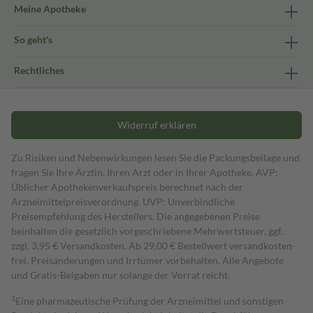
Meine Apotheke
So geht's
Rechtliches
Widerruf erklären
Zu Risiken und Nebenwirkungen lesen Sie die Packungsbeilage und
fragen Sie Ihre Ärztin, Ihren Arzt oder in Ihrer Apotheke. AVP:
Üblicher Apothekenverkaufspreis berechnet nach der
Arzneimittelpreisverordnung. UVP: Unverbindliche
Preisempfehlung des Herstellers. Die angegebenen Preise
beinhalten die gesetzlich vorgeschriebene Mehrwertsteuer, ggf.
zzgl. 3,95 € Versandkosten. Ab 29,00 € Bestell­wert versand­kosten­
frei. Preisänderungen und Irrtümer vorbehalten. Alle Angebote
und Gratis-Beigaben nur solange der Vorrat reicht.
1
Eine pharmazeutische Prüfung der Arzneimittel und sonstigen