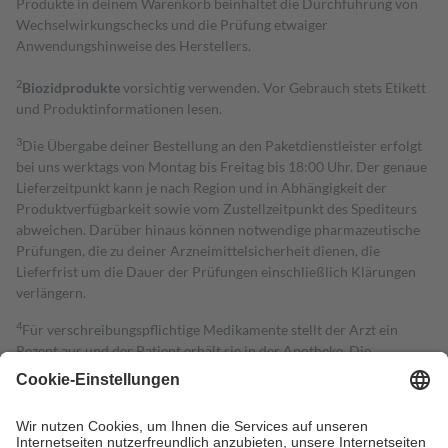
Produkte in deinem Warenkorb beinhaltet die Durchführung von
Wechselwirkungschecks und die Prüfung etwaiger
Anwendungshinweise des Herstellers.
2
Biozidprodukte
vorsichtig verwenden. Vor Gebrauch stets Etikett
und Produktinformationen lesen.
3
Die Übergabe deiner Bestellung an den Paketdienstleister erfolgt
bei uns werktags von Montag bis Freitag bis 18:00 Uhr. Der genaue
Lieferzeitpunkt kann je nach Region und in Abhängigkeit der
Produktverfügbarkeit sowie vom Zustellzeitpunkt des Spediteurs
abweichen. Darüber hinaus können notwendige pharmazeutische
Prüfungen, die zu deiner Arzneimittelsicherheit dienen, die
Lieferfrist um die Dauer der Prüfungen einschließlich Klärungen
verlängern.
4
Für verschreibungspflichtige Medikamente stellt der Arzt ein
Rezept aus und der Patient erhält sie in der Apotheke. Die
gesetzliche Krankenversicherung übernimmt in der Regel die
Kosten dafür, der Versicherte trägt einen Teil davon als Zuzahlung
mit.
Grundsätzlich leisten Mitglieder Zuzahlungen in Höhe von zehn