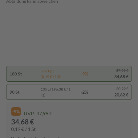
Abbildung kann abweichen
37,99 €
Spartipp
180 St
-9%
34,68 €
(0,19 € / 1 St)
20,99 €
105 g (196,38 € / 1
90 St
-2%
20,62 €
kg)
-9%
UVP:
37,99 €
34,68 €
0,19 € / 1 St