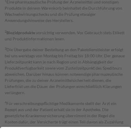
1
Eine pharmazeutische Prüfung der Arzneimittel und sonstigen
Produkte in deinem Warenkorb beinhaltet die Durchführung von
Wechselwirkungschecks und die Prüfung etwaiger
Anwendungshinweise des Herstellers.
2
Biozidprodukte
vorsichtig verwenden. Vor Gebrauch stets Etikett
und Produktinformationen lesen.
3
Die Übergabe deiner Bestellung an den Paketdienstleister erfolgt
bei uns werktags von Montag bis Freitag bis 18:00 Uhr. Der genaue
Lieferzeitpunkt kann je nach Region und in Abhängigkeit der
Produktverfügbarkeit sowie vom Zustellzeitpunkt des Spediteurs
abweichen. Darüber hinaus können notwendige pharmazeutische
Prüfungen, die zu deiner Arzneimittelsicherheit dienen, die
Lieferfrist um die Dauer der Prüfungen einschließlich Klärungen
verlängern.
4
Für verschreibungspflichtige Medikamente stellt der Arzt ein
Rezept aus und der Patient erhält sie in der Apotheke. Die
gesetzliche Krankenversicherung übernimmt in der Regel die
Kosten dafür, der Versicherte trägt einen Teil davon als Zuzahlung
mit.