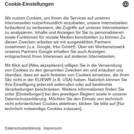
Grundsätzlich leisten Mitglieder Zuzahlungen in Höhe von zehn
Prozent des Abgabepreises,
mindestens
jedoch
fünf Euro
und
höchstens zehn Euro.
Es sind jedoch nie mehr als die tatsächlichen
Kosten der Leistung zu entrichten.
Diese Regeln gelten grundsätzlich auch für Online-Apotheken.
Bei Heilmitteln und häuslicher Krankenpflege beträgt die
Zuzahlung zehn Prozent der Kosten sowie zehn Euro je
Verordnung.
Um das Engagement der Versicherten für ihre eigene Gesundheit zu
stärken und die besondere Stellung der Familie zu unterstützen,
fallen
keine Zuzahlungen
an bei:
• Kindern und Jugendlichen bis zum vollendeten 18. Lebensjahr
mit Ausnahme der Fahrkosten
• Untersuchungen zur Vorsorge und Früherkennung, die von der
GKV getragen werden
• empfohlenen Schutzimpfungen
• Harn- und Blutteststreifen
Wir nutzen Trusted Shops als unabhängigen Dienstleister für die
Einholung von Bewertungen. Trusted Shops hat Maßnahmen
getroffen, um sicherzustellen, dass es sich um echte Bewertungen
handelt. Mehr Informationen findest du hier: