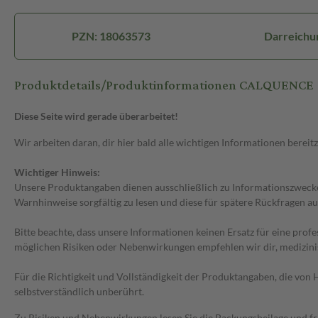
PZN: 18063573
Darreichu
Produktdetails/Produktinformationen CALQUENCE
Diese Seite wird gerade überarbeitet!
Wir arbeiten daran, dir hier bald alle wichtigen Informationen bereitz
Wichtiger Hinweis:
Unsere Produktangaben dienen ausschließlich zu Informationszwecken
Warnhinweise sorgfältig zu lesen und diese für spätere Rückfragen au
Bitte beachte, dass unsere Informationen keinen Ersatz für eine prof
möglichen Risiken oder Nebenwirkungen empfehlen wir dir, medizini
Für die Richtigkeit und Vollständigkeit der Produktangaben, die vo
selbstverständlich unberührt.
Zu Risiken und Nebenwirkungen lesen Sie die Packungsbeilage und frag