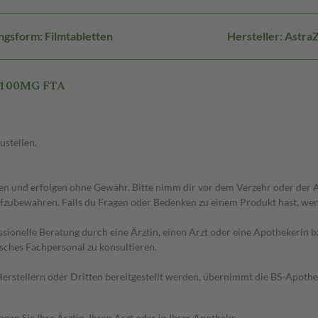
ngsform: Filmtabletten
Hersteller: Astra
 100MG FTA
ustellen.
 und erfolgen ohne Gewähr. Bitte nimm dir vor dem Verzehr oder der An
fzubewahren. Falls du Fragen oder Bedenken zu einem Produkt hast, wende
essionelle Beratung durch eine Ärztin, einen Arzt oder eine Apothekerin
sches Fachpersonal zu konsultieren.
n Herstellern oder Dritten bereitgestellt werden, übernimmt die BS-Apot
en Sie Ihre Ärztin, Ihren Arzt oder in Ihrer Apotheke.