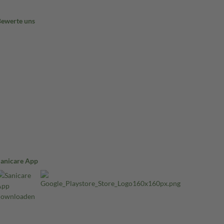
Bewerte uns
Sanicare App