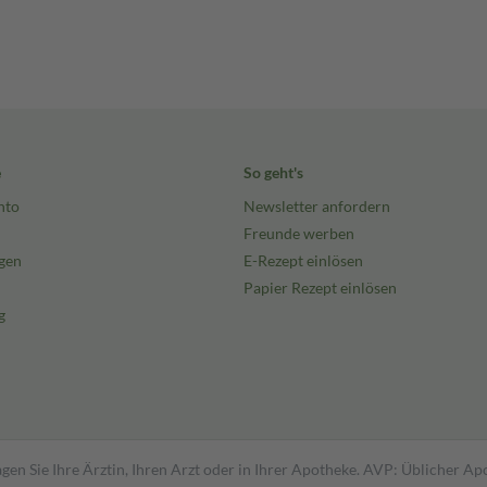
e
So geht's
nto
Newsletter anfordern
Freunde werben
gen
E-Rezept einlösen
Papier Rezept einlösen
g
gen Sie Ihre Ärztin, Ihren Arzt oder in Ihrer Apotheke. AVP: Üblicher A