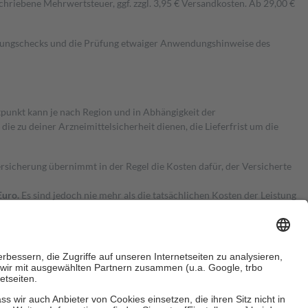
hriebene Mehrwertsteuer, ggf. zzgl. 3,95 € Versandkosten. Ab 29,00 €
kungschecks und die Prüfung etwaiger Anwendungshinweise des
itpunkt kann je nach Region und in Abhängigkeit der
 zu deiner Arzneimittelsicherheit dienen, die Lieferfrist um die
ersicherung übernimmt in der Regel die Kosten dafür, der Versicherte
Euro.
Es sind jedoch nie mehr als die tatsächlichen Kosten der Leistung
e Zuzahlungen
an bei: