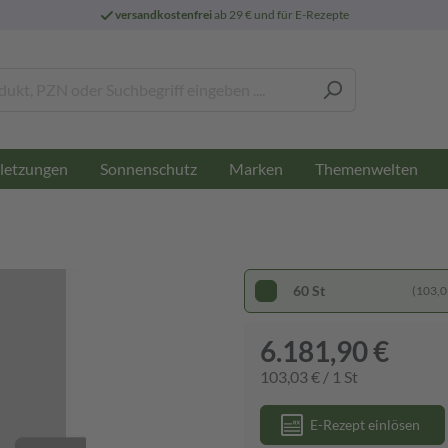
versandkostenfrei
ab 29 € und für E-Rezepte
letzungen
Sonnenschutz
Marken
Themenwelten
60 St
(103,03
6.181,90 €
103,03 € / 1 St
E-Rezept einlösen