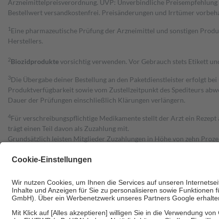
Arzneimittelpreisverordnung. UVP: Unverbindliche Preisempfehlung de
Bestell­wert versand­kosten­frei. Preisänderungen und Irrtümer vorbeh
1
Eine pharmazeutische Prüfung der Arzneimittel und sonstigen Pro
Herstellers.
2
Biozidprodukte
vorsichtig verwenden. Vor Gebrauch stets Etikett u
3
Die Übergabe deiner Bestellung an den Paketdienstleister erfolgt bei
Produktverfügbarkeit sowie vom Zustellzeitpunkt des Spediteurs abwe
Dauer der Prüfungen einschließlich Klärungen verlängern.
4
Für verschreibungspflichtige Medikamente stellt der Arzt ein Rezept 
trägt einen Teil davon als Zuzahlung mit.
Grundsätzlich leisten Mitglieder Zuzahlungen in Höhe von zehn Proz
zu entrichten.
Diese Regeln gelten grundsätzlich auch für Online-Apotheken.
Bei Heilmitteln und häuslicher Krankenpflege beträgt die Zuzahlung 
Um das Engagement der Versicherten für ihre eigene Gesundheit zu stä
• Kindern und Jugendlichen bis zum vollendeten 18. Lebensjahr mit
• Untersuchungen zur Vorsorge und Früherkennung, die von der GKV
• empfohlenen Schutzimpfungen