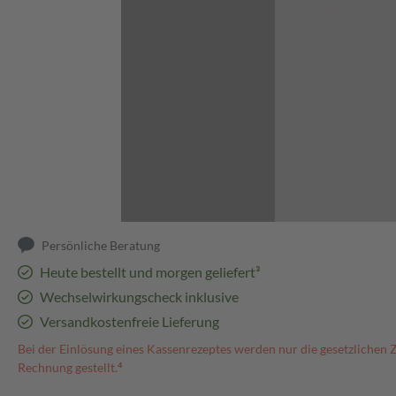
Abbildung kann abweichen
Persönliche Beratung
Heute bestellt und morgen geliefert³
Wechselwirkungscheck inklusive
Versandkostenfreie Lieferung
Bei der Einlösung eines Kassenrezeptes werden nur die gesetzlichen 
Rechnung gestellt.⁴