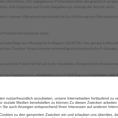
s Herstellers. Die angegebenen Preise beinhalten die gesetzlich vorgesc
alten. Alle Angebote und Gratis-Beigaben nur solange der Vorrat reicht.
dukte in deinem Warenkorb beinhaltet die Durchführung von Wechselwir
nd Produktinformationen lesen.
 uns werktags von Montag bis Freitag bis 18:00 Uhr. Der genaue Lieferze
ichen. Darüber hinaus können notwendige pharmazeutische Prüfungen, die
aus und der Patient erhält sie in der Apotheke. Die gesetzliche Krankenv
ent des Abgabepreises,
mindestens
jedoch
fünf Euro
und
höchstens zehn 
zehn Prozent der Kosten sowie zehn Euro je Verordnung.
rken und die besondere Stellung der Familie zu unterstützen, fallen
kein
 Ausnahme der Fahrkosten
 getragen werden