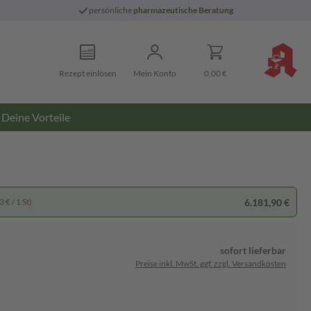
persönliche
pharmazeutische Beratung
Rezept einlösen
Mein Konto
0,00 €
Deine Vorteile
6.181,90 €
 € / 1 St)
sofort lieferbar
Preise inkl. MwSt. ggf. zzgl. Versandkosten