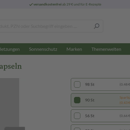
versandkostenfrei
ab 29 € und für E-Rezepte
letzungen
Sonnenschutz
Marken
Themenwelten
apseln
98 St
(0,48 € 
Sparti
90 St
(0,43 € 
56 St
(0,66 € 