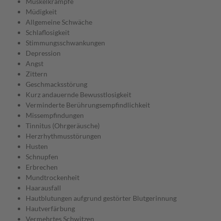
Muskelkrämpfe
Müdigkeit
Allgemeine Schwäche
Schlaflosigkeit
Stimmungsschwankungen
Depression
Angst
Zittern
Geschmacksstörung
Kurz andauernde Bewusstlosigkeit
Verminderte Berührungsempfindlichkeit
Missempfindungen
Tinnitus (Ohrgeräusche)
Herzrhythmusstörungen
Husten
Schnupfen
Erbrechen
Mundtrockenheit
Haarausfall
Hautblutungen aufgrund gestörter Blutgerinnung
Hautverfärbung
Vermehrtes Schwitzen