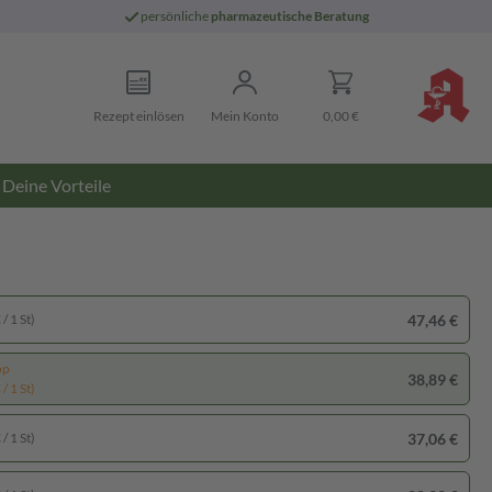
persönliche
pharmazeutische Beratung
Rezept einlösen
Mein Konto
0,00 €
Deine Vorteile
47,46 €
/ 1 St)
pp
38,89 €
/ 1 St)
37,06 €
/ 1 St)