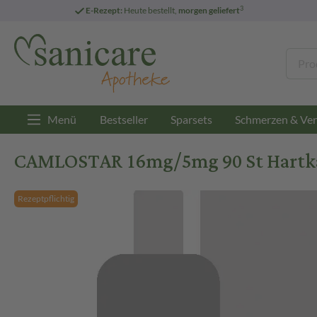
3
E-Rezept:
Heute bestellt,
morgen geliefert
Menü
Bestseller
Sparsets
Schmerzen & Ver
CAMLOSTAR 16mg/5mg 90 St Hartk
Rezeptpflichtig