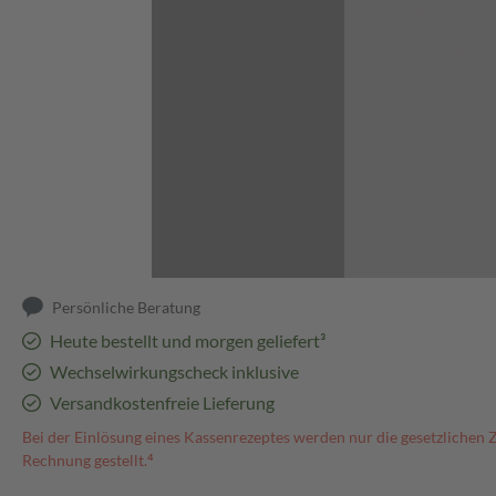
Abbildung kann abweichen
Persönliche Beratung
Heute bestellt und morgen geliefert³
Wechselwirkungscheck inklusive
Versandkostenfreie Lieferung
Bei der Einlösung eines Kassenrezeptes werden nur die gesetzlichen 
Rechnung gestellt.⁴