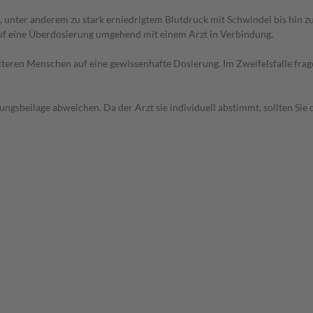
 unter anderem zu stark erniedrigtem Blutdruck mit Schwindel bis hin 
auf eine Überdosierung umgehend mit einem Arzt in Verbindung.
d älteren Menschen auf eine gewissenhafte Dosierung. Im Zweifelsfalle f
gsbeilage abweichen. Da der Arzt sie individuell abstimmt, sollten Si