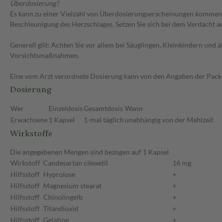
Überdosierung?
Es kann zu einer Vielzahl von Überdosierungserscheinungen kommen,
Beschleunigung des Herzschlages. Setzen Sie sich bei dem Verdacht 
Generell gilt: Achten Sie vor allem bei Säuglingen, Kleinkindern un
Vorsichtsmaßnahmen.
Eine vom Arzt verordnete Dosierung kann von den Angaben der Packun
Dosierung
Wer
Einzeldosis
Gesamtdosis
Wann
Erwachsene
1 Kapsel
1-mal täglich
unabhängig von der Mahlzeit
Wirkstoffe
Die angegebenen Mengen sind bezogen auf 1 Kapsel
Wirkstoff
Candesartan cilexetil
16 mg
Hilfsstoff
Hyprolose
+
Hilfsstoff
Magnesium stearat
+
Hilfsstoff
Chinolingelb
+
Hilfsstoff
Titandioxid
+
Hilfsstoff
Gelatine
+