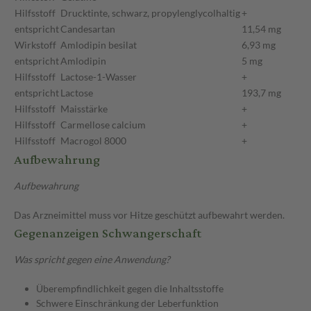
Hilfsstoff
Drucktinte, schwarz, propylenglycolhaltig
+
entspricht
Candesartan
11,54 mg
Wirkstoff
Amlodipin besilat
6,93 mg
entspricht
Amlodipin
5 mg
Hilfsstoff
Lactose-1-Wasser
+
entspricht
Lactose
193,7 mg
Hilfsstoff
Maisstärke
+
Hilfsstoff
Carmellose calcium
+
Hilfsstoff
Macrogol 8000
+
Aufbewahrung
Aufbewahrung
Das Arzneimittel muss vor Hitze geschützt aufbewahrt werden.
Gegenanzeigen Schwangerschaft
Was spricht gegen eine Anwendung?
Überempfindlichkeit gegen die Inhaltsstoffe
Schwere Einschränkung der Leberfunktion