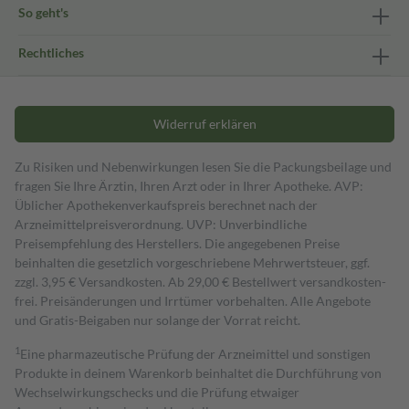
So geht's
Rechtliches
Widerruf erklären
Zu Risiken und Nebenwirkungen lesen Sie die Packungsbeilage und
fragen Sie Ihre Ärztin, Ihren Arzt oder in Ihrer Apotheke. AVP:
Üblicher Apothekenverkaufspreis berechnet nach der
Arzneimittelpreisverordnung. UVP: Unverbindliche
Preisempfehlung des Herstellers. Die angegebenen Preise
beinhalten die gesetzlich vorgeschriebene Mehrwertsteuer, ggf.
zzgl. 3,95 € Versandkosten. Ab 29,00 € Bestell­wert versand­kosten­
frei. Preisänderungen und Irrtümer vorbehalten. Alle Angebote
und Gratis-Beigaben nur solange der Vorrat reicht.
1
Eine pharmazeutische Prüfung der Arzneimittel und sonstigen
Produkte in deinem Warenkorb beinhaltet die Durchführung von
Wechselwirkungschecks und die Prüfung etwaiger