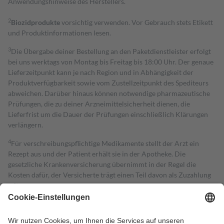
Anwendungshinweise des Herstellers.
2
Biozidprodukte
vorsichtig verwenden. Vor Gebrauch stets Etikett
und Produktinformationen lesen.
3
Die Übergabe deiner Bestellung an den Paketdienstleister erfolgt
bei uns werktags von Montag bis Freitag bis 18:00 Uhr. Der genaue
Lieferzeitpunkt kann je nach Region und in Abhängigkeit der
Produktverfügbarkeit sowie vom Zustellzeitpunkt des Spediteurs
abweichen. Darüber hinaus können notwendige pharmazeutische
Prüfungen, die zu deiner Arzneimittelsicherheit dienen, die
Lieferfrist um die Dauer der Prüfungen einschließlich Klärungen
verlängern.
4
Für verschreibungspflichtige Medikamente stellt der Arzt ein
Rezept aus und der Patient erhält sie in der Apotheke. Die
gesetzliche Krankenversicherung übernimmt in der Regel die
Kosten dafür, der Versicherte trägt einen Teil davon als Zuzahlung
mit.
Grundsätzlich leisten Mitglieder Zuzahlungen in Höhe von zehn
Prozent des Abgabepreises,
mindestens
jedoch
fünf Euro
und
höchstens zehn Euro.
Es sind jedoch nie mehr als die tatsächlichen