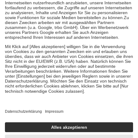
Kosten der Leistung zu entrichten.
Diese Regeln gelten grundsätzlich auch für Online-Apotheken.
Bei Heilmitteln und häuslicher Krankenpflege beträgt die
Zuzahlung zehn Prozent der Kosten sowie zehn Euro je
Verordnung.
Um das Engagement der Versicherten für ihre eigene Gesundheit zu
stärken und die besondere Stellung der Familie zu unterstützen,
fallen
keine Zuzahlungen
an bei:
• Kindern und Jugendlichen bis zum vollendeten 18. Lebensjahr
mit Ausnahme der Fahrkosten
• Untersuchungen zur Vorsorge und Früherkennung, die von der
GKV getragen werden
• empfohlenen Schutzimpfungen
• Harn- und Blutteststreifen
Wir nutzen Trusted Shops als unabhängigen Dienstleister für die
Einholung von Bewertungen. Trusted Shops hat Maßnahmen
getroffen, um sicherzustellen, dass es sich um echte Bewertungen
handelt. Mehr Informationen findest du hier:
https://help.etrusted.com/hc/de/articles/4419944605341
Einige Bilder und Inhalte wurden unter Zuhilfenahme künstlicher