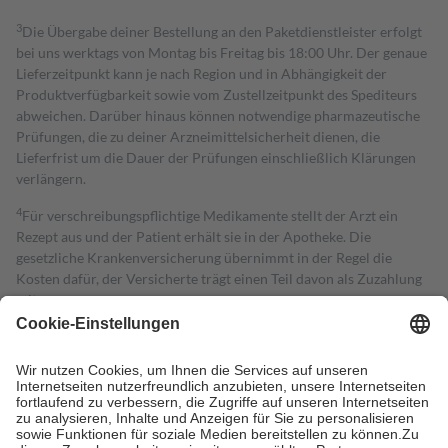
3
Die Übergabe deiner Bestellung an den Paketdienstleister erfolgt
bei uns werktags von Montag bis Freitag bis 18:00 Uhr. Der genaue
Lieferzeitpunkt kann je nach Region und in Abhängigkeit der
Produktverfügbarkeit sowie vom Zustellzeitpunkt des Spediteurs
abweichen. Darüber hinaus können notwendige pharmazeutische
Prüfungen, die zu deiner Arzneimittelsicherheit dienen, die
Lieferfrist um die Dauer der Prüfungen einschließlich Klärungen
verlängern.
4
Für verschreibungspflichtige Medikamente stellt der Arzt ein
Rezept aus und der Patient erhält sie in der Apotheke. Die
gesetzliche Krankenversicherung übernimmt in der Regel die
Kosten dafür, der Versicherte trägt einen Teil davon als Zuzahlung
mit.
Grundsätzlich leisten Mitglieder Zuzahlungen in Höhe von zehn
Prozent des Abgabepreises,
mindestens
jedoch
fünf Euro
und
höchstens zehn Euro.
Es sind jedoch nie mehr als die tatsächlichen
Kosten der Leistung zu entrichten.
Diese Regeln gelten grundsätzlich auch für Online-Apotheken.
Bei Heilmitteln und häuslicher Krankenpflege beträgt die
Zuzahlung zehn Prozent der Kosten sowie zehn Euro je