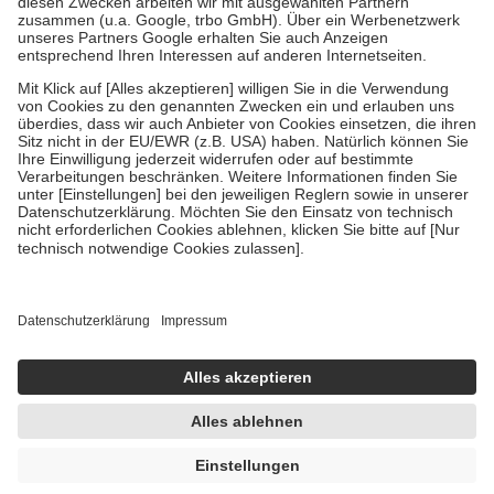
Verordnung.
Um das Engagement der Versicherten für ihre eigene Gesundheit zu
stärken und die besondere Stellung der Familie zu unterstützen,
fallen
keine Zuzahlungen
an bei:
• Kindern und Jugendlichen bis zum vollendeten 18. Lebensjahr
mit Ausnahme der Fahrkosten
• Untersuchungen zur Vorsorge und Früherkennung, die von der
GKV getragen werden
• empfohlenen Schutzimpfungen
• Harn- und Blutteststreifen
Wir nutzen Trusted Shops als unabhängigen Dienstleister für die
Einholung von Bewertungen. Trusted Shops hat Maßnahmen
getroffen, um sicherzustellen, dass es sich um echte Bewertungen
handelt. Mehr Informationen findest du hier:
https://help.etrusted.com/hc/de/articles/4419944605341
Einige Bilder und Inhalte wurden unter Zuhilfenahme künstlicher
Intelligenz erstellt.