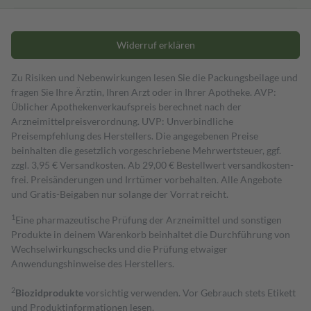
Widerruf erklären
Zu Risiken und Nebenwirkungen lesen Sie die Packungsbeilage und
fragen Sie Ihre Ärztin, Ihren Arzt oder in Ihrer Apotheke. AVP:
Üblicher Apothekenverkaufspreis berechnet nach der
Arzneimittelpreisverordnung. UVP: Unverbindliche
Preisempfehlung des Herstellers. Die angegebenen Preise
beinhalten die gesetzlich vorgeschriebene Mehrwertsteuer, ggf.
zzgl. 3,95 € Versandkosten. Ab 29,00 € Bestell­wert versand­kosten­
frei. Preisänderungen und Irrtümer vorbehalten. Alle Angebote
und Gratis-Beigaben nur solange der Vorrat reicht.
1
Eine pharmazeutische Prüfung der Arzneimittel und sonstigen
Produkte in deinem Warenkorb beinhaltet die Durchführung von
Wechselwirkungschecks und die Prüfung etwaiger
Anwendungshinweise des Herstellers.
2
Biozidprodukte
vorsichtig verwenden. Vor Gebrauch stets Etikett
und Produktinformationen lesen.