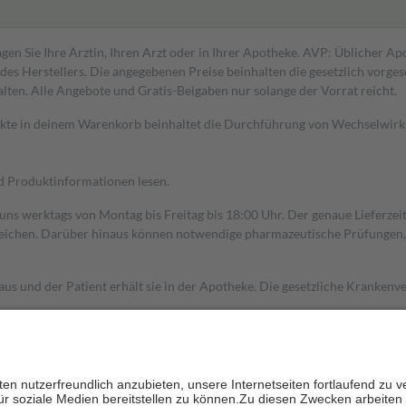
gen Sie Ihre Ärztin, Ihren Arzt oder in Ihrer Apotheke. AVP: Üblicher A
s Herstellers. Die angegebenen Preise beinhalten die gesetzlich vorgesc
alten. Alle Angebote und Gratis-Beigaben nur solange der Vorrat reicht.
dukte in deinem Warenkorb beinhaltet die Durchführung von Wechselwir
nd Produktinformationen lesen.
 uns werktags von Montag bis Freitag bis 18:00 Uhr. Der genaue Lieferze
ichen. Darüber hinaus können notwendige pharmazeutische Prüfungen, die
aus und der Patient erhält sie in der Apotheke. Die gesetzliche Krankenv
ent des Abgabepreises,
mindestens
jedoch
fünf Euro
und
höchstens zehn 
zehn Prozent der Kosten sowie zehn Euro je Verordnung.
rken und die besondere Stellung der Familie zu unterstützen, fallen
kein