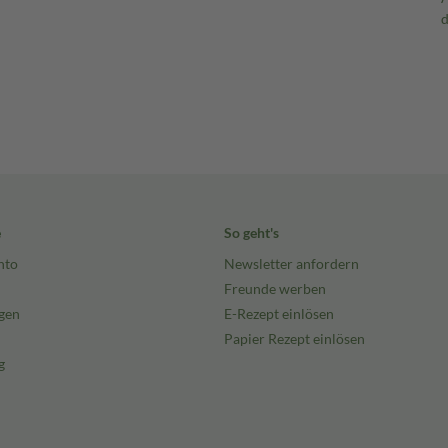
e
So geht's
nto
Newsletter anfordern
Freunde werben
gen
E-Rezept einlösen
Papier Rezept einlösen
g