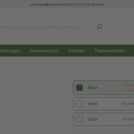
versandkostenfrei
ab 29 € und für E-Rezepte
letzungen
Sonnenschutz
Marken
Themenwelten
Sparti
98 St
(0,23 € 
56 St
(0,32 € 
28 St
(0,54 € 