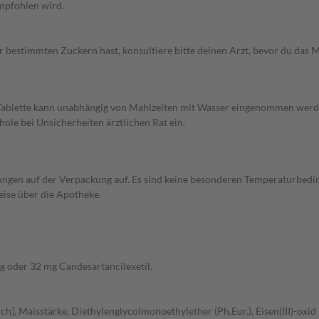
empfohlen wird.
r bestimmten Zuckern hast, konsultiere bitte deinen Arzt, bevor du das
ablette kann unabhängig von Mahlzeiten mit Wasser eingenommen werden. 
le bei Unsicherheiten ärztlichen Rat ein.
gen auf der Verpackung auf. Es sind keine besonderen Temperaturbedi
eise über die Apotheke.
mg oder 32 mg Candesartancilexetil.
h], Maisstärke, Diethylenglycolmonoethylether (Ph.Eur.), Eisen(III)-oxid