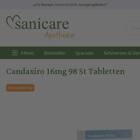
3
E-Rezept:
Heute bestellt,
morgen geliefert
Menü
Bestseller
Sparsets
Schmerzen & Ver
Candaxiro 16mg 98 St Tabletten
Rezeptpflichtig