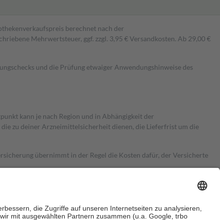
pothekenverkaufspreis berechnet nach der
hriebene Mehrwertsteuer, ggf. zzgl. 3,95 € Versandkosten. Ab 29,00 €
kungschecks und die Prüfung etwaiger Anwendungshinweise des
itpunkt kann je nach Region und in Abhängigkeit der
 zu deiner Arzneimittelsicherheit dienen, die Lieferfrist um die
ersicherung übernimmt in der Regel die Kosten dafür, der Versicherte
Euro.
Es sind jedoch nie mehr als die tatsächlichen Kosten der Leistung
e Zuzahlungen
an bei: