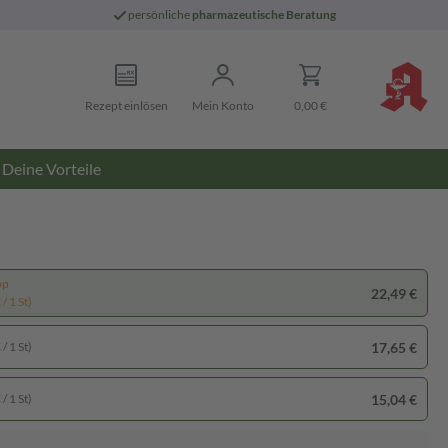
persönliche
pharmazeutische Beratung
Rezept einlösen
Mein Konto
0,00 €
Deine Vorteile
pp
22,49 €
/ 1 St)
17,65 €
/ 1 St)
15,04 €
/ 1 St)