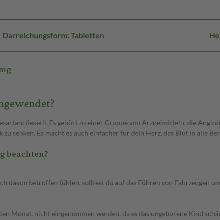
Darreichungsform: Tabletten
Her
6mg
angewendet?
sartancilexetil. Es gehört zu einer Gruppe von Arzneimitteln, die Angio
k zu senken. Es macht es auch einfacher für dein Herz, das Blut in alle 
g beachten?
ch davon betroffen fühlen, solltest du auf das Führen von Fahrzeugen u
tten Monat, nicht eingenommen werden, da es das ungeborene Kind schädi