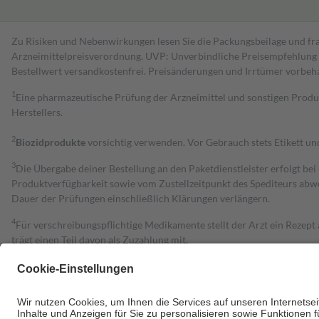
Zu Risiken und Nebenwirkungen lesen Sie die Packungsbeilage und fra
Arzneimittelpreisverordnung. UVP: Unverbindliche Preisempfehlung de
Bestell­wert versand­kosten­frei. Preisänderungen und Irrtümer vorbeh
1
Eine pharmazeutische Prüfung der Arzneimittel und sonstigen Pro
Herstellers.
2
Biozidprodukte
vorsichtig verwenden. Vor Gebrauch stets Etikett u
3
Die Übergabe deiner Bestellung an den Paketdienstleister erfolgt bei
Produktverfügbarkeit sowie vom Zustellzeitpunkt des Spediteurs abwe
Dauer der Prüfungen einschließlich Klärungen verlängern.
4
Für verschreibungspflichtige Medikamente stellt der Arzt ein Rezept 
trägt einen Teil davon als Zuzahlung mit.
Grundsätzlich leisten Mitglieder Zuzahlungen in Höhe von zehn Proz
zu entrichten.
Diese Regeln gelten grundsätzlich auch für Online-Apotheken.
Bei Heilmitteln und häuslicher Krankenpflege beträgt die Zuzahlung 
Um das Engagement der Versicherten für ihre eigene Gesundheit zu stä