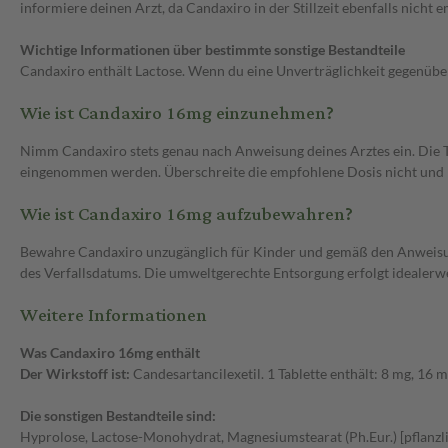
informiere deinen Arzt, da Candaxiro in der Stillzeit ebenfalls nicht 
Wichtige Informationen über bestimmte sonstige Bestandteile
Candaxiro enthält Lactose. Wenn du eine Unverträglichkeit gegenübe
Wie ist Candaxiro 16mg einzunehmen?
Nimm Candaxiro stets genau nach Anweisung deines Arztes ein. Die T
eingenommen werden. Überschreite die empfohlene Dosis nicht und ho
Wie ist Candaxiro 16mg aufzubewahren?
Bewahre Candaxiro unzugänglich für Kinder und gemäß den Anweisun
des Verfallsdatums. Die umweltgerechte Entsorgung erfolgt idealerw
Weitere Informationen
Was Candaxiro 16mg enthält
Der Wirkstoff ist:
Candesartancilexetil. 1 Tablette enthält: 8 mg, 16 
Die sonstigen Bestandteile sind:
Hyprolose, Lactose-Monohydrat, Magnesiumstearat (Ph.Eur.) [pflanzlic