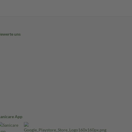
Bewerte uns
Sanicare App