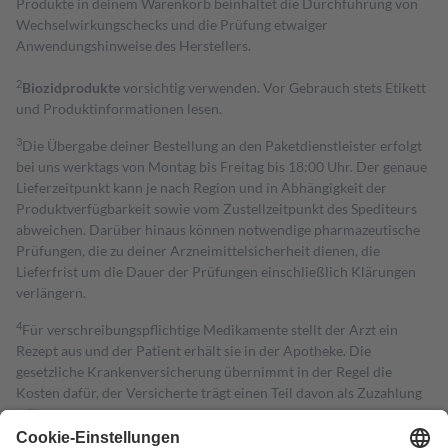
Produkte in deinem Warenkorb beinhaltet die Durchführung von
Wechselwirkungschecks und die Prüfung etwaiger
Anwendungshinweise des Herstellers.
2
Biozidprodukte
vorsichtig verwenden. Vor Gebrauch stets Etikett
und Produktinformationen lesen.
3
Die Übergabe deiner Bestellung an den Paketdienstleister erfolgt
bei uns werktags von Montag bis Freitag bis 18:00 Uhr. Der genaue
Lieferzeitpunkt kann je nach Region und in Abhängigkeit der
Produktverfügbarkeit sowie vom Zustellzeitpunkt des Spediteurs
abweichen. Darüber hinaus können notwendige pharmazeutische
Prüfungen, die zu deiner Arzneimittelsicherheit dienen, die
Lieferfrist um die Dauer der Prüfungen einschließlich Klärungen
verlängern.
4
Für verschreibungspflichtige Medikamente stellt der Arzt ein
Rezept aus und der Patient erhält sie in der Apotheke. Die
gesetzliche Krankenversicherung übernimmt in der Regel die
Kosten dafür, der Versicherte trägt einen Teil davon als Zuzahlung
mit.
Grundsätzlich leisten Mitglieder Zuzahlungen in Höhe von zehn