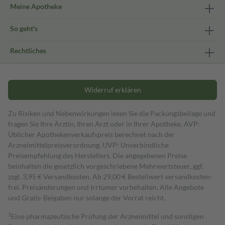
Meine Apotheke
So geht's
Rechtliches
Widerruf erklären
Zu Risiken und Nebenwirkungen lesen Sie die Packungsbeilage und
fragen Sie Ihre Ärztin, Ihren Arzt oder in Ihrer Apotheke. AVP:
Üblicher Apothekenverkaufspreis berechnet nach der
Arzneimittelpreisverordnung. UVP: Unverbindliche
Preisempfehlung des Herstellers. Die angegebenen Preise
beinhalten die gesetzlich vorgeschriebene Mehrwertsteuer, ggf.
zzgl. 3,95 € Versandkosten. Ab 29,00 € Bestell­wert versand­kosten­
frei. Preisänderungen und Irrtümer vorbehalten. Alle Angebote
und Gratis-Beigaben nur solange der Vorrat reicht.
1
Eine pharmazeutische Prüfung der Arzneimittel und sonstigen