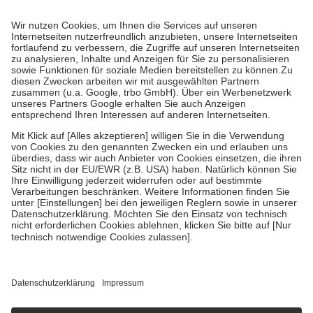
Prozent des Abgabepreises,
mindestens
jedoch
fünf Euro
und
höchstens zehn Euro.
Es sind jedoch nie mehr als die tatsächlichen
Kosten der Leistung zu entrichten.
Diese Regeln gelten grundsätzlich auch für Online-Apotheken.
Bei Heilmitteln und häuslicher Krankenpflege beträgt die
Zuzahlung zehn Prozent der Kosten sowie zehn Euro je
Verordnung.
Um das Engagement der Versicherten für ihre eigene Gesundheit zu
stärken und die besondere Stellung der Familie zu unterstützen,
fallen
keine Zuzahlungen
an bei:
• Kindern und Jugendlichen bis zum vollendeten 18. Lebensjahr
mit Ausnahme der Fahrkosten
• Untersuchungen zur Vorsorge und Früherkennung, die von der
GKV getragen werden
• empfohlenen Schutzimpfungen
• Harn- und Blutteststreifen
Wir nutzen Trusted Shops als unabhängigen Dienstleister für die
Einholung von Bewertungen. Trusted Shops hat Maßnahmen
getroffen, um sicherzustellen, dass es sich um echte Bewertungen
handelt. Mehr Informationen findest du hier:
https://help.etrusted.com/hc/de/articles/4419944605341