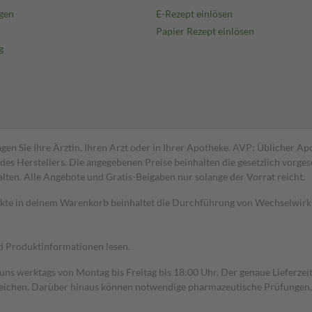
gen
E-Rezept einlösen
Papier Rezept einlösen
g
gen Sie Ihre Ärztin, Ihren Arzt oder in Ihrer Apotheke. AVP: Üblicher A
s Herstellers. Die angegebenen Preise beinhalten die gesetzlich vorgesc
alten. Alle Angebote und Gratis-Beigaben nur solange der Vorrat reicht.
dukte in deinem Warenkorb beinhaltet die Durchführung von Wechselwir
nd Produktinformationen lesen.
 uns werktags von Montag bis Freitag bis 18:00 Uhr. Der genaue Lieferze
ichen. Darüber hinaus können notwendige pharmazeutische Prüfungen, die