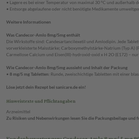
• Lagere es bei einer Temperatur von maximal 30 °C und außerhalb d
• Entsorge abgelaufene oder nicht benötigte Medikamente umweltgere
Weitere Informationen
Was Candecor-Amlo 8mg/5mg enthält
Die Wirkstoffe sind: Candesartancilexetil und Amlodipin. Jede Tablett
vorverkleisterte Maisstärke; Carboxymethylstärke-Natrium (Typ A) (P
Carmellose Calcium und Eisen(III)-hydroxid-oxid x H 2O (E172) – nur
Wie Candecor-Amlo 8mg/5mg aussieht und Inhalt der Packung
•
8 mg/5 mg Tabletten
: Runde, zweischichtige Tabletten mit einer bla
Löse jetzt dein Rezept bei sanicare.de ein!
Hinweistexte und Pflichtangaben
Arzneimittel
Zu Risiken und Nebenwirkungen lesen Sie die Packungsbeilage und fra
Kundenbewertungen: Candecor-Amlo 8 mg/ 5 mg 90 