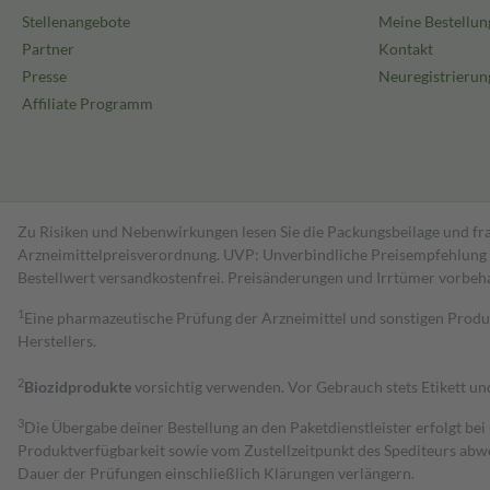
Stellenangebote
Meine Bestellun
Partner
Kontakt
Presse
Neuregistrierun
Affiliate Programm
Zu Risiken und Nebenwirkungen lesen Sie die Packungsbeilage und fra
Arzneimittelpreisverordnung. UVP: Unverbindliche Preisempfehlung de
Bestell­wert versand­kosten­frei. Preisänderungen und Irrtümer vorbeh
1
Eine pharmazeutische Prüfung der Arzneimittel und sonstigen Pro
Herstellers.
2
Biozidprodukte
vorsichtig verwenden. Vor Gebrauch stets Etikett u
3
Die Übergabe deiner Bestellung an den Paketdienstleister erfolgt bei
Produktverfügbarkeit sowie vom Zustellzeitpunkt des Spediteurs abwe
Dauer der Prüfungen einschließlich Klärungen verlängern.