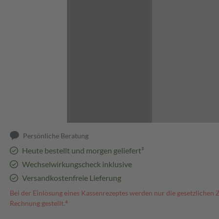
Abbildung kann abweichen
Persönliche Beratung
Heute bestellt und morgen geliefert³
Wechselwirkungscheck inklusive
Versandkostenfreie Lieferung
Bei der Einlösung eines Kassenrezeptes werden nur die gesetzlichen 
Rechnung gestellt.⁴