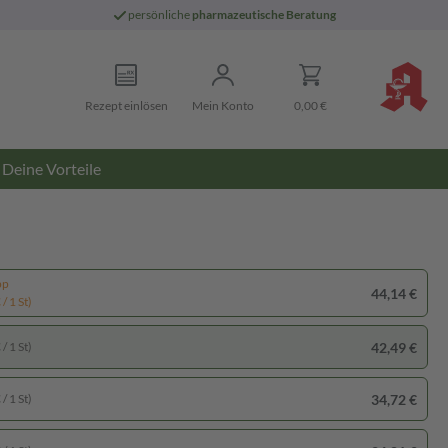
persönliche
pharmazeutische Beratung
Rezept einlösen
Mein Konto
0,00 €
Deine Vorteile
pp
44,14 €
/ 1 St)
42,49 €
/ 1 St)
34,72 €
/ 1 St)