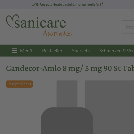
3
E-Rezept:
Heute bestellt,
morgen geliefert
Menü
Bestseller
Sparsets
Schmerzen & Ver
Candecor-Amlo 8 mg/ 5 mg 90 St Ta
Rezeptpflichtig