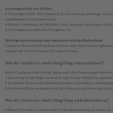
Schwangerschaft und Stillzeit
• Schwangerschaft: Teile deinem Arzt mit, wenn du schwanger bist
ungeborenen Kind schaden kann.
• Stillzeit: Amlodipin, ein Wirkstoff von Candecor-Amlo, kann in kl
Kind neugeboren oder eine Frühgeburt ist.
Wichtige Informationen über bestimmte sonstige Bestandteile
Candecor-Amlo enthält Lactose. Falls du unter einer Unverträglichk
weniger als 1 mmol Natrium (23 mg) pro Dosis.
Wie ist Candecor-Amlo 8mg/5mg einzunehmen?
Nimm Candecor-Amlo immer genau nach den Anweisungen deines Arz
• Dosierung: In der Regel nimmst du täglich eine Tablette zur gleichen 
• Einnahme: Schlucke die Tablette mit einem Glas Wasser, unabhängig
Falls du eine Dosis vergessen hast, lass diese aus und nimm die näch
Wie ist Candecor-Amlo 8mg/5mg aufzubewahren?
• Bewahre Candecor-Amlo in der Originalverpackung auf, um es vor L