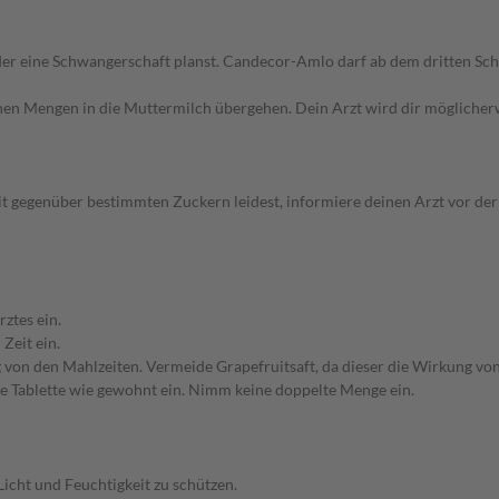
 oder eine Schwangerschaft planst. Candecor-Amlo darf ab dem dritten 
einen Mengen in die Muttermilch übergehen. Dein Arzt wird dir mögliche
eit gegenüber bestimmten Zuckern leidest, informiere deinen Arzt vor de
tes ein.
Zeit ein.
 von den Mahlzeiten. Vermeide Grapefruitsaft, da dieser die Wirkung vo
ste Tablette wie gewohnt ein. Nimm keine doppelte Menge ein.
icht und Feuchtigkeit zu schützen.