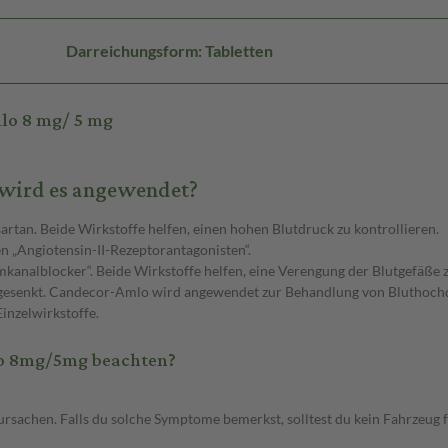
Darreichungsform: Tabletten
lo 8 mg/ 5 mg
wird es angewendet?
tan. Beide Wirkstoffe helfen, einen hohen Blutdruck zu kontrollieren.
n „Angiotensin-II-Rezeptorantagonisten“.
kanalblocker“. Beide Wirkstoffe helfen, eine Verengung der Blutgefäße 
 gesenkt. Candecor-Amlo wird angewendet zur Behandlung von Bluthochdru
inzelwirkstoffe.
o 8mg/5mg beachten?
achen. Falls du solche Symptome bemerkst, solltest du kein Fahrzeug f