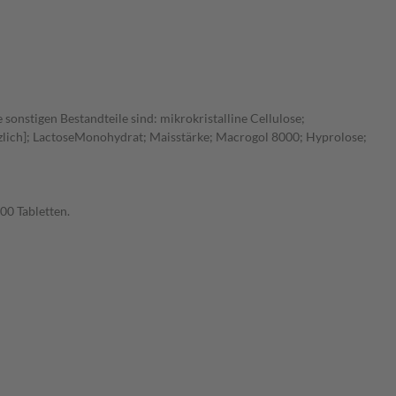
 sonstigen Bestandteile sind: mikrokristalline Cellulose;
anzlich]; LactoseMonohydrat; Maisstärke; Macrogol 8000; Hyprolose;
00 Tabletten.