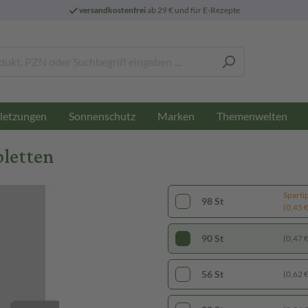
versandkostenfrei
ab 29 € und für E-Rezepte
letzungen
Sonnenschutz
Marken
Themenwelten
bletten
Sparti
98 St
(0,45 € 
90 St
(0,47 € 
56 St
(0,62 € 