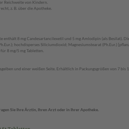
er Reichweite von Kindern.
cht, z. B. über die Apotheke.
e enthält 8 mg Candesartancilexetil und 5 mg Amlodipin (als Besilat). Die
h.Eur.); hochdisperses Siliciumdioxid; Magnesiumstearat (Ph.Eur.) [pfl
 für 8 mg/5 mg Tabletten.
ssgelben und einer weißen Seite. Erhältlich in Packungsgrößen von 7 bis 1
gen Sie Ihre Ärztin, Ihren Arzt oder in Ihrer Apotheke.
St Tabletten