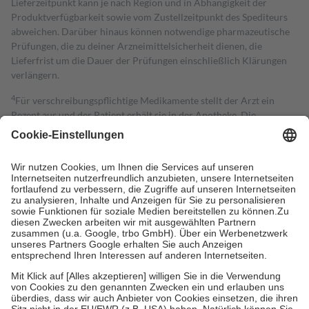
Lieferzeitpunkt kann je nach Region und in Abhängigkeit der
Produktverfügbarkeit sowie vom Zustellzeitpunkt des Spediteurs
abweichen. Darüber hinaus können notwendige pharmazeutische
Prüfungen, die zu deiner Arzneimittelsicherheit dienen, die
Lieferfrist um die Dauer der Prüfungen einschließlich Klärungen
verlängern.
4
Für verschreibungspflichtige Medikamente stellt der Arzt ein
Rezept aus und der Patient erhält sie in der Apotheke. Die
gesetzliche Krankenversicherung übernimmt in der Regel die
Kosten dafür, der Versicherte trägt einen Teil davon als Zuzahlung
mit.
Grundsätzlich leisten Mitglieder Zuzahlungen in Höhe von zehn
Prozent des Abgabepreises,
mindestens
jedoch
fünf Euro
und
höchstens zehn Euro.
Es sind jedoch nie mehr als die tatsächlichen
Kosten der Leistung zu entrichten.
Diese Regeln gelten grundsätzlich auch für Online-Apotheken.
Bei Heilmitteln und häuslicher Krankenpflege beträgt die
Zuzahlung zehn Prozent der Kosten sowie zehn Euro je
Verordnung.
Um das Engagement der Versicherten für ihre eigene Gesundheit zu
stärken und die besondere Stellung der Familie zu unterstützen,