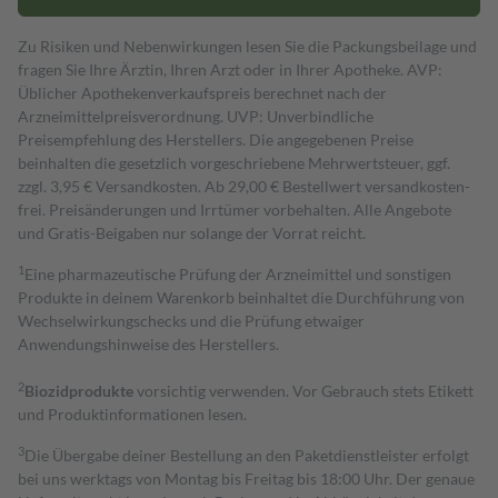
Zu Risiken und Nebenwirkungen lesen Sie die Packungsbeilage und
fragen Sie Ihre Ärztin, Ihren Arzt oder in Ihrer Apotheke. AVP:
Üblicher Apothekenverkaufspreis berechnet nach der
Arzneimittelpreisverordnung. UVP: Unverbindliche
Preisempfehlung des Herstellers. Die angegebenen Preise
beinhalten die gesetzlich vorgeschriebene Mehrwertsteuer, ggf.
zzgl. 3,95 € Versandkosten. Ab 29,00 € Bestell­wert versand­kosten­
frei. Preisänderungen und Irrtümer vorbehalten. Alle Angebote
und Gratis-Beigaben nur solange der Vorrat reicht.
1
Eine pharmazeutische Prüfung der Arzneimittel und sonstigen
Produkte in deinem Warenkorb beinhaltet die Durchführung von
Wechselwirkungschecks und die Prüfung etwaiger
Anwendungshinweise des Herstellers.
2
Biozidprodukte
vorsichtig verwenden. Vor Gebrauch stets Etikett
und Produktinformationen lesen.
3
Die Übergabe deiner Bestellung an den Paketdienstleister erfolgt
bei uns werktags von Montag bis Freitag bis 18:00 Uhr. Der genaue