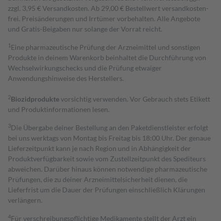
zzgl. 3,95 € Versandkosten. Ab 29,00 € Bestell­wert versand­kosten­
frei. Preisänderungen und Irrtümer vorbehalten. Alle Angebote
und Gratis-Beigaben nur solange der Vorrat reicht.
1
Eine pharmazeutische Prüfung der Arzneimittel und sonstigen
Produkte in deinem Warenkorb beinhaltet die Durchführung von
Wechselwirkungschecks und die Prüfung etwaiger
Anwendungshinweise des Herstellers.
2
Biozidprodukte
vorsichtig verwenden. Vor Gebrauch stets Etikett
und Produktinformationen lesen.
3
Die Übergabe deiner Bestellung an den Paketdienstleister erfolgt
bei uns werktags von Montag bis Freitag bis 18:00 Uhr. Der genaue
Lieferzeitpunkt kann je nach Region und in Abhängigkeit der
Produktverfügbarkeit sowie vom Zustellzeitpunkt des Spediteurs
abweichen. Darüber hinaus können notwendige pharmazeutische
Prüfungen, die zu deiner Arzneimittelsicherheit dienen, die
Lieferfrist um die Dauer der Prüfungen einschließlich Klärungen
verlängern.
4
Für verschreibungspflichtige Medikamente stellt der Arzt ein