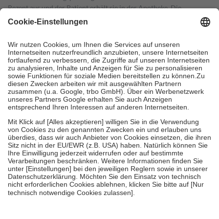
Rezept aus und der Patient erhält sie in der Apotheke. Die
gesetzliche Krankenversicherung übernimmt in der Regel die
Kosten dafür, der Versicherte trägt einen Teil davon als Zuzahlung
mit.
Grundsätzlich leisten Mitglieder Zuzahlungen in Höhe von zehn
Prozent des Abgabepreises,
mindestens
jedoch
fünf Euro
und
höchstens zehn Euro.
Es sind jedoch nie mehr als die tatsächlichen
Kosten der Leistung zu entrichten.
Diese Regeln gelten grundsätzlich auch für Online-Apotheken.
Bei Heilmitteln und häuslicher Krankenpflege beträgt die
Zuzahlung zehn Prozent der Kosten sowie zehn Euro je
Verordnung.
Um das Engagement der Versicherten für ihre eigene Gesundheit zu
stärken und die besondere Stellung der Familie zu unterstützen,
fallen
keine Zuzahlungen
an bei:
• Kindern und Jugendlichen bis zum vollendeten 18. Lebensjahr
mit Ausnahme der Fahrkosten
• Untersuchungen zur Vorsorge und Früherkennung, die von der
GKV getragen werden
• empfohlenen Schutzimpfungen
• Harn- und Blutteststreifen