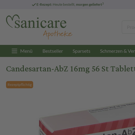
3
E-Rezept:
Heute bestellt,
morgen geliefert
Menü
Bestseller
Sparsets
Schmerzen & Ver
Candesartan-AbZ 16mg 56 St Tablet
Rezeptpflichtig