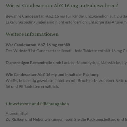
Wie ist Candesartan-AbZ 16 mg aufzubewahren?
Bewahre Candesartan-AbZ 16 mg für Kinder unzugänglich auf. Du da
Lagerungsbedingungen sind nicht erforderlich. Entsorge das Arzneimi
Weitere Informationen
Was Candesartan-AbZ 16 mg enthält
Der Wirkstoff ist Candesartancilexetil. Jede Tablette enthält 16 mg Ca
Die sonstigen Bestandteile sind:
Lactose-Monohydrat, Maisstärke, Hyp
Wie Candesartan-AbZ 16 mg und Inhalt der Packung
Weiße, beidseitig gewölbte Tabletten mit Bruchkerbe auf einer Seite 
56 und 98 Tabletten erhältlich.
Hinweistexte und Pflichtangaben
Arzneimittel
Zu Risiken und Nebenwirkungen lesen Sie die Packungsbeilage und fra