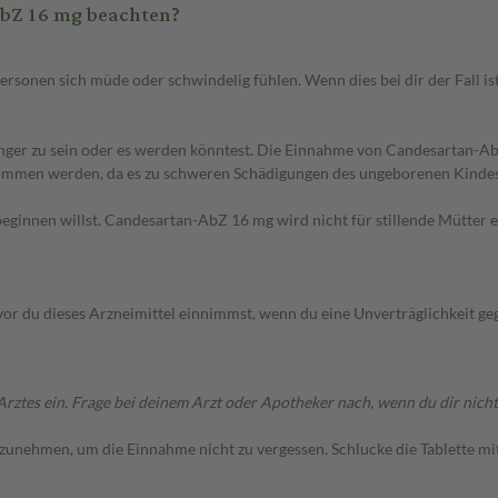
bZ 16 mg beachten?
onen sich müde oder schwindelig fühlen. Wenn dies bei dir der Fall is
nger zu sein oder es werden könntest. Die Einnahme von Candesartan-A
ommen werden, da es zu schweren Schädigungen des ungeborenen Kindes
len beginnen willst. Candesartan-AbZ 16 mg wird nicht für stillende Mütt
vor du dieses Arzneimittel einnimmst, wenn du eine Unverträglichkeit g
s ein. Frage bei deinem Arzt oder Apotheker nach, wenn du dir nicht g
inzunehmen, um die Einnahme nicht zu vergessen. Schlucke die Tablette 