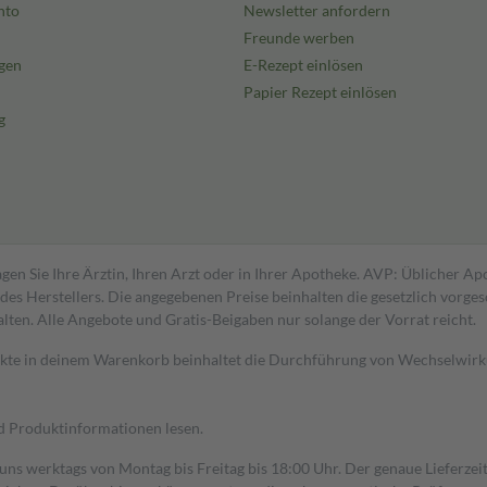
nto
Newsletter anfordern
Freunde werben
gen
E-Rezept einlösen
Papier Rezept einlösen
g
gen Sie Ihre Ärztin, Ihren Arzt oder in Ihrer Apotheke. AVP: Üblicher A
s Herstellers. Die angegebenen Preise beinhalten die gesetzlich vorgesc
alten. Alle Angebote und Gratis-Beigaben nur solange der Vorrat reicht.
dukte in deinem Warenkorb beinhaltet die Durchführung von Wechselwir
nd Produktinformationen lesen.
 uns werktags von Montag bis Freitag bis 18:00 Uhr. Der genaue Lieferze