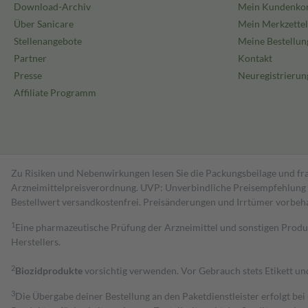
Download-Archiv
Mein Kundenko
Über Sanicare
Mein Merkzettel
Stellenangebote
Meine Bestellun
Partner
Kontakt
Presse
Neuregistrierun
Affiliate Programm
Zu Risiken und Nebenwirkungen lesen Sie die Packungsbeilage und fra
Arzneimittelpreisverordnung. UVP: Unverbindliche Preisempfehlung de
Bestell­wert versand­kosten­frei. Preisänderungen und Irrtümer vorbeh
1
Eine pharmazeutische Prüfung der Arzneimittel und sonstigen Pro
Herstellers.
2
Biozidprodukte
vorsichtig verwenden. Vor Gebrauch stets Etikett u
3
Die Übergabe deiner Bestellung an den Paketdienstleister erfolgt bei