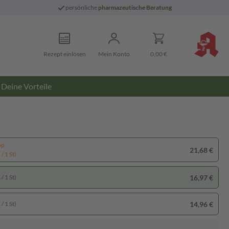
persönliche
pharmazeutische Beratung
Rezept einlösen
Mein Konto
0,00 €
Deine Vorteile
pp
21,68 €
/ 1 St)
16,97 €
/ 1 St)
14,96 €
/ 1 St)