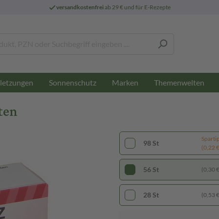
versandkostenfrei
ab 29 € und für E-Rezepte
letzungen
Sonnenschutz
Marken
Themenwelten
ten
Sparti
98 St
(0,22 € 
56 St
(0,30 € 
28 St
(0,53 € 