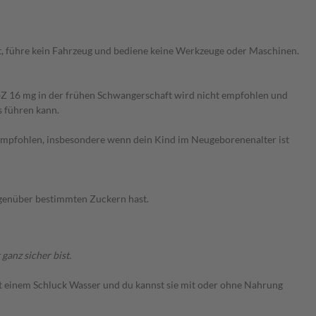
t, führe kein Fahrzeug und bediene keine Werkzeuge oder Maschinen.
bZ 16 mg in der frühen Schwangerschaft wird nicht empfohlen und
 führen kann.
er empfohlen, insbesondere wenn dein Kind im Neugeborenenalter ist
egenüber bestimmten Zuckern hast.
anz sicher bist.
mit einem Schluck Wasser und du kannst sie mit oder ohne Nahrung