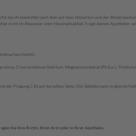
rfst das Arzneimittel nach dem auf dem Umkarton und der Blisterpacku
ttel nicht im Abwasser oder Haushaltsabfall. Frage deinen Apotheker, wi
ndesartancilexetil.
rolose, Croscarmellose-Natrium, Magnesiumstearat (Ph.Eur.), Triethylci
und der Prägung C16 auf derselben Seite. Die Tablette kann in gleiche Hä
gen Sie Ihre Ärztin, Ihren Arzt oder in Ihrer Apotheke.