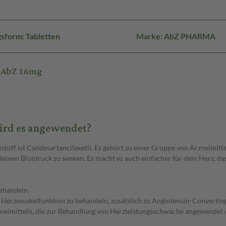
sform: Tabletten
Marke: AbZ PHARMA
n-AbZ 16mg
ird es angewendet?
off ist Candesartancilexetil. Es gehört zu einer Gruppe von Arzneimitt
 deinen Blutdruck zu senken. Es macht es auch einfacher für dein Herz, da
ehandeln.
er Herzmuskelfunktion zu behandeln, zusätzlich zu Angiotensin-Conv
imitteln, die zur Behandlung von Herzleistungsschwäche angewendet 